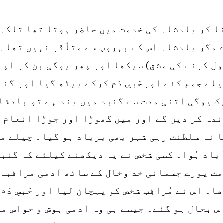
ا کر بادشاہ کی خدمت میں حاضر ہوتا تھا تاکہ 
 مگر بادشاہ اس کے بہروپ سے متأثّر نہیں تھا۔
ٹرول کرنے کی مشق) سیکھا اور پھر یوگی بن کر ا
ے جمع کئے اورحَبسِ دَم کرکے بیٹھ گیا اور گنب
ک یوگی اتنی مدت سے گنبد میں بند ہے تو بادش
زندہ کر دیں گے اور میں گھوڑا اور جوڑا انعام 
ا نہ سلطنت رہی شہر بھی برباد ہو گیا۔ چیلے مر
آباد ہُوا۔ کسی شخص نے یہ دیکھنے کیلئے کہ گن
مت پورے جسمانی خد وخال کے ساتھ آدمی مراقبہ 
 اس نے مُراقِب شخص کو پہچان لیا اور حَبسِ دَم 
س بحال ہو گئے۔ جیسے ہی وہ آدمی ہوش و حواس می