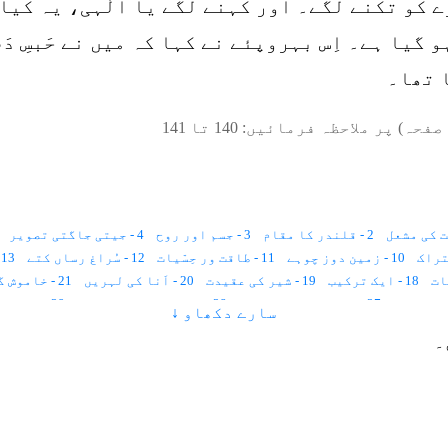
کو تکنے لگے۔ اور کہنے لگے یا الٰہی، یہ کیا
 گیا ہے۔ اِس بہروپئے نے کہا کہ میں نے حَبسِ دَ
 تھا۔
صفحہ) پر ملاحظہ فرمائیں:
140
تا
141
2 - قلندر کا مقام
3 - جسم اور روح
4 - جیتی جاگتی تصویر
10 - زمین دوز چوہے
11 - طاقت ور حِسّیات
12 - سُراغ رساں کتے
13 - اَنڈوں کی تقسیم
18 - ایک ترکیب
19 - شیر کی عقیدت
20 - اَنا کی لہریں
21 - خاموش گفتگو
27 - فرماں رَوا چیونٹی
28 - شہد بھری چیونٹیاں
29 - باغبان چیونٹیاں
سارے دکھاو ↓
34 - ٹائم اسپیس سے آزاد چیونٹی
35 - قاصد پرندہ
۔
41 - إستغناء
42 - کائناتی فلم
43 - ظرف اور مقدّر
48 - انبیاء کی طرزِ فکر
49 - اللہ کی عادت
50 - عمل اور نیّت
51 - زمین کے اندر بیج کی نشوونما
56 - توکّل اور بھروسہ
57 - قلندر شعور اسکول
58 - سونا کھاؤ
59 - آٹومیٹک مشین
64 - مچھلی مل جائے گی؟
65 - پرندوں کا رزق
66 - درخت اور گھاس
72 - ترکِ دنیا کیا ہے
73 - زمان و مکان
74 - خواب اور مراقبہ