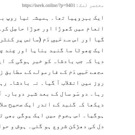
مختصر لنک :
https://iseek.online/?p=9401
ایک بہروپیا تھا۔ ہمیشہ نیا روپ بن
انعام میں گھوڑا اور جوڑا حاصِل کرے
گیا اور اس سے حَبسِ دَم (سانس پر کن
ایک چھوٹا سا گنبد بنایا اور چند چیل
دیا کہ جب بادشاہ کو خبر ہوگی کہ ای
مجھے حَبسِ دَم کے فارمولے کے مطابق 
روز میں انقلاب آ گیا۔ نہ بادشاہ رہ
رہا۔ دو سَو سال کے بعد شہر دوبارہ 
دیکھا کہ گنبد کے اندر ایک صحیح سلا
ہوگیا۔ اس ہجوم میں ایک یوگی بھی تھا۔
دل کی دھڑکن شروع ہو گئی۔ ہوش و حوا