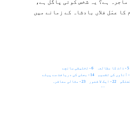
 ماجرہ ہے؟ یہ شخص کوئی پاگل ہے،
م کا عمَل فلاں بادشاہ کے زمانے میں
5 - ذات کا مطالعہ
6 - تخلیقی سانچے
14 - بجلی کی دریافت سے پہلے
22 - ایک لا شعور
23 - مثالی معاشرہ
30 - مزدور چیونٹیاں
36 - لہروں پر سفر
37 - ایجادات کا قانون
44 - سات چور
45 - ٹوکری میں حلوہ
52 - اللہ کی ذَیلی تخلیق
60 - انسان، وقت اور کھلونا
67 - مزدور برادری
68 - آدم و حوّا کی تخلیق
75 - مراقبہ کی قسمیں
76 - زندگی ایک اطلاع ہے