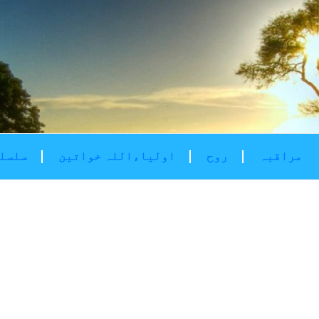
مراقبہ
روح
اولیاءاللہ خواتین
سلسلۂ