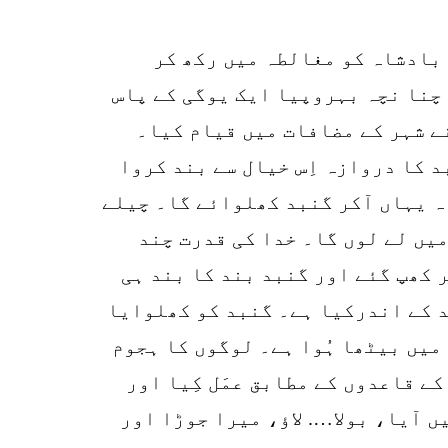
k
r
بادشاہ کو مغالطہ میں رکھ کر
p
 چنا نچہ بہروپیا ایک یوگی کے پاس
o
پنے شہر کے مضافات میں قیام کیا۔
د کا دروازہ اِس خیال سے بند کروا
اہ یہاں آکر گنبد کھلوائے گا۔ چیلے
میں لے لوں گا۔ خدا کی قدرت چند
 کھپ گئے اور گنبد بند کا بند ہی
بد کے اندرکیا ہے۔ گنبد کو کھلوایا
میں بیٹھا ہُوا ہے۔ لوگوں کا ہجوم
کے قاعدوں کے مطابق عمَل کِیا اور
ں آیا، بولا…. لاؤ، میرا جوڑا اور