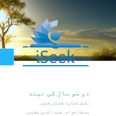
دو سَو سال کی نیند
مکمل کتاب :
قلندر شعور
مصنف : خواجہ شمس الدین عظیمی