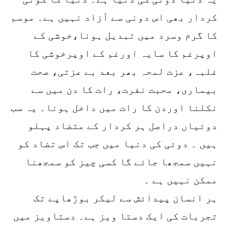
کردار بھی اس دونی سے آزاد نہیں ہے۔ موسم
کا گرم وسرد میں تبدیل ہونا،خوشی کے
اوپرغم کا سایہ اورغم کے اوپرخوشی کا
غلبہ، عزت لمحہ بھر بعد بے عزتی، صحت
بیماری، محبت نفرت، رات کا دن میں سے
نکلنا اوردن کا رات میں داخل ہونا۔ یہ سب
دوئیاں دراصل ہر کردار کے متضاد پہلو
ہیں ۔ دوئی کی دنیا میں جب تک اس تضاد کو
نہیں سمجھا جائے گا کسی چیز کو سمجھنا
ممکن نہیں ہے ۔
ہر انسان پیدائش سے لیکر بوڑھاپے تک
تجربات کی ایک دستا ویز ہے۔ دستاویز میں