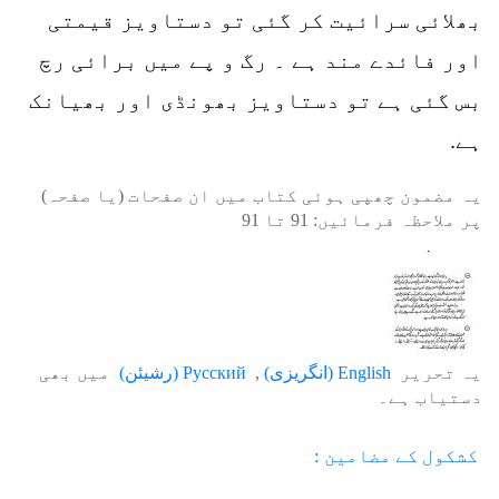
بھلائی سرائیت کر گئی تو دستاویز قیمتی
اور فائدے مند ہے ۔ رگ و پے میں برائی رچ
بس گئی ہے تو دستاویز بھونڈی اور بھیانک
ہے.
یہ مضمون چھپی ہوئی کتاب میں ان صفحات (یا صفحہ)
پر ملاحظہ فرمائیں:
91
تا
91
یہ تحریر
English
(
انگریزی
)
Русский
(
رشیئن
)
میں بھی
دستیاب ہے۔
کشکول کے مضامین :