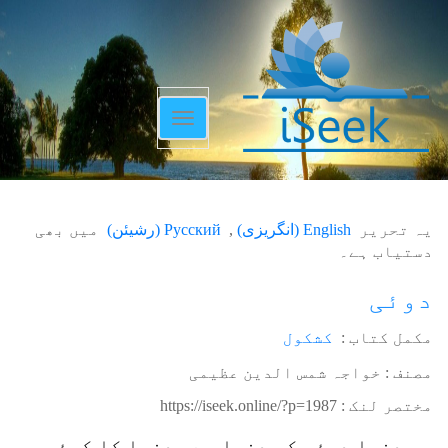
Toggle
navigation
یہ تحریر
English
(
انگریزی
)
Русский
(
رشیئن
)
میں بھی
دستیاب ہے۔
دوئی
مکمل کتاب :
کشکول
مصنف : خواجہ شمس الدین عظیمی
مختصر لنک :
https://iseek.online/?p=1987
یہ دنیا دوئی کی دنیا ہے۔ دنیا کا کوئی