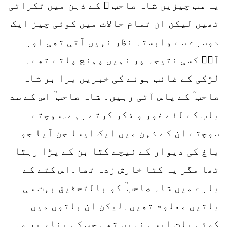
یہ سب چیزیں شاہ صاحب ؒ کے ذہن میں ٹکراتی
تھیں لیکن ان تمام حالات میں کوئی چیز ایک
دوسرے سے وابستہ نظر نہیں آتی تھی اور
آپؒ کسی نتیجہ پر نہیں پہنچ پاتے تھے۔
لڑکی کے غائب ہونے کی خبریں برا بر شاہ
صاحب ؒ کے پاس آتی رہیں۔ شاہ صاحب ؒ اس کے سد
باب کے لئے غور و فکر کرتے رہے۔سوچتے
سوچتے ان کے ذہن میں ایک ایسا جن آیا جو
باغ کی دیوار کے نیچے کتا بن کے پڑا رہتا
تھا مگر یہ کتا خارش زدہ تھا۔اس کتے کے
بارے میں شاہ صاحب ؒ کو بالتحقیق بہت سی
باتیں معلوم تھیں۔لیکن ان باتوں میں
کوئی بات ایسی نہیں تھی جس کی بناء پر وہ