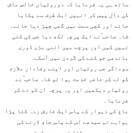
ساتھ ہی یہ فرمایا کہ دوروٹیاں خالص ماش
کی دال پیس کر انہیں ایک طرف سے پکایا
جائے اور کچی سمت میں گھی چپڑ دیا جائے۔
شاہ صاحب ؒنے ایک پرچہ لکھ دیا جس کی کئی
تہیں کیں اور پرچے میں اتنی بڑی ڈوری
باندھی جو کتے کی گردن میں آسکے۔
سوداگر جب روٹیاں اور اپنے وفادار ملازم
کو لے کر حاضر خدمت ہوا تو شاہ صاحب ؒنے
روٹیاں دیکھیں اور وہ پرچہ ان کو دے کر
فرمایا۔
باغ کی دیوار کے پاس ایک خارش زدہ کتا پڑا
ہواہے تم سیدھے اس کے پاس جاؤ ڈرنے کی
ضرورت نہیں۔وہ کتا تمہیں دیکھتے ہی