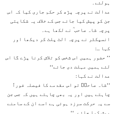
ہولئے۔
عدالت نے پرچہ پڑھ کر حکم جاری کیا کہ اس
جن کو پیش کیا جائے جس کے خلاف یہ شکایتی
پرچہ شاہ صاحب ؒ نے لکھا ہے۔
انسپکٹر نے پرچہ الٹ پلٹ کر دیکھا اور
کہا ـ:
’’ حضور ہمیں اس شخص کو تلاش کرنا پڑے گا اس
لئے ہمیں مہلت دی جائے‘‘
عدالت نے کہا:
’’شاہ صاحبؒ تو اس مقدمے کا فیصلہ فوراََ
چاہتے ہیں اور یہ بھی چاہتے ہیں کہ جس جن
سے یہ حرکت سرزد ہوئی ہے اسے ان کے سامنے
پیش کیا جائے۔‘‘