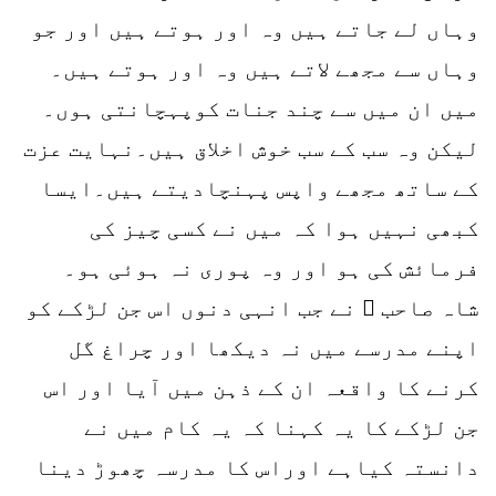
وہاں لے جاتے ہیں وہ اور ہوتے ہیں اور جو
وہاں سے مجھے لاتے ہیں وہ اور ہوتے ہیں۔
میں ان میں سے چند جنات کوپہچانتی ہوں۔
لیکن وہ سب کے سب خوش اخلاق ہیں۔نہایت عزت
کے ساتھ مجھے واپس پہنچادیتے ہیں۔ایسا
کبھی نہیں ہوا کہ میں نے کسی چیز کی
فرمائش کی ہو اور وہ پوری نہ ہوئی ہو۔
شاہ صاحب ؒ نے جب انہی دنوں اس جن لڑکے کو
اپنے مدرسے میں نہ دیکھا اور چراغ گل
کرنے کا واقعہ ان کے ذہن میں آیا اور اس
جن لڑکے کا یہ کہنا کہ یہ کام میں نے
دانستہ کیاہے اوراس کا مدرسہ چھوڑ دینا