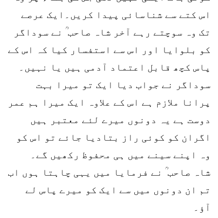
اس کتے سے شناسائی پیدا کریں۔ایک عرصے
تک وہ سوچتے رہے آخر شاہ صاحب ؒ نے سوداگر
کو بلوایا اور اس سے استفسار کیا کہ اس کے
پاس کچھ قابل اعتماد آدمی ہیں یا نہیں۔
سوداگر نے جواب دیا ایک تو میرا بہت
پرانا ملازم ہے اس کے علاوہ ایک میرا ہم عمر
دوست ہے یہ دونوں میرے لئے معتبر ہیں
اگران کو کوئی راز بتادیا جائے تو اس کو
وہ اپنے سینے میں ہی محفوظ رکھیں گے۔
شاہ صاحب ؒ نے فرمایا میں یہی چاہتا ہوں اب
تم ان دونوں میں سے ایک کو میرے پاس لے
آؤ۔