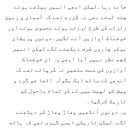
جامد رہا۔لیکن ابھی انہیں بیٹھے ہوئے
چند لمحے بھی نہ گزرے تھے کہ آسمان و زمین
زلزلے کی طرح لرزتے ہوئے محسوس ہوئے اور
خوفناک آوازیں آنے لگیں۔دونوں پریشان
ہوکر چاروں طرف دیکھنے لگے لیکن انہیں
کچھ نظر نہیں آیا ابھی وہ ان خوفناک
آوازوں کی سمت متعین نہ کرپائے تھے کہ
آندھی کے ساتھ ایک بگولہ اٹھا جو گرد و
پیش کو لپیٹ میں لے کر تمام ماحول کو
تاریک کرگیا۔
یہ دونوں آنکھیں پھاڑ پھاڑ کر دیکھنے
لگے۔لیکن تاریکی ایسی گہری تھی کہ ہاتھ