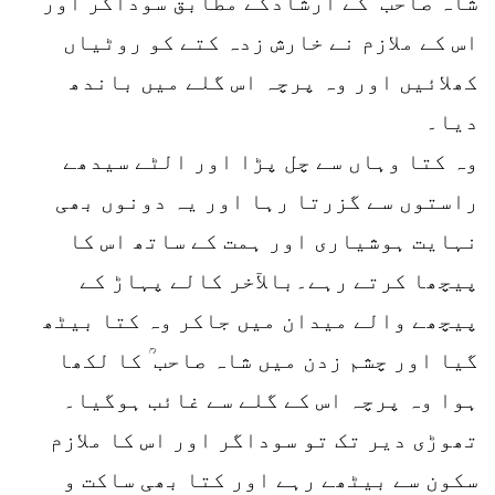
شاہ صاحب ؒ کے ارشادکے مطابق سوداگر اور
اس کے ملازم نے خارش زدہ کتے کو روٹیاں
کھلائیں اور وہ پرچہ اس گلے میں باندھ
دیا۔
وہ کتا وہاں سے چل پڑا اور الٹے سیدھے
راستوں سے گزرتا رہا اور یہ دونوں بھی
نہایت ہوشیاری اور ہمت کے ساتھ اس کا
پیچھا کرتے رہے۔بالآخر کالے پہاڑ کے
پیچھے والے میدان میں جاکر وہ کتا بیٹھ
گیا اور چشم زدن میں شاہ صاحب ؒ کا لکھا
ہوا وہ پرچہ اس کے گلے سے غائب ہوگیا۔
تھوڑی دیر تک تو سوداگر اور اس کا ملازم
سکون سے بیٹھے رہے اور کتا بھی ساکت و