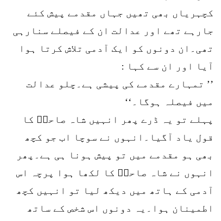
کچہریاں بھی تھیں جہاں مقدمے پیش کئے
جارہے تھے اور عدالت ان کے فیصلے سنارہی
تھی۔ان دونوں کو ایک آدمی تلاش کرتا ہوا
آیا اور ان سے کہا :
’’ تمہارے مقدمے کی پیشی ہے۔چلو عدالت
میں فیصلہ ہوگا۔‘‘
پہلے تو یہ ڈرے پھر انہیں شاہ صاحبؒ کا
قول یاد آگیا۔انہوں نے سوچا اب جو کچھ
بھی ہو مقدمے میں تو پیش ہونا ہی ہے۔پھر
انہوں نے شاہ صاحبؒ کا لکھا ہوا پرچہ اس
آدمی کے ہاتھ میں دیکھ لیا تو انہیں کچھ
اطمینان ہوا۔یہ دونوں اس شخص کے ساتھ