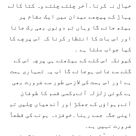
خیال نہ کرنا۔آخر چلتے چلتے وہ کتا کالے
پہاڑ کے پیچھے میدان میں ایک مقام پر
بیٹھ جائے گا وہاں تم دونوں بھی رک جانا
اور اس بات کا انتظار کرنا کہ اس پرچے کا
کیا جواب ملتا ہے ۔
کیونکہ اس کتے کے بیٹھتے ہی پرچہ اس کے
گلے سے غائب ہوجائے گا اب یہ تمہاری ہمت
ہے اور اس ہمت کی لازمی طور سے ضرورت بھی
ہے کوئی زلزلہ آئے،کسی قسم کا طوفان
آئے،ہواؤں کے جھکڑ اور آندھیاں چلیں تم
اپنی جگہ جمے رہنا۔خوفزدہ ہونے کی قطعاََ
ضرورت نہیں ہے۔