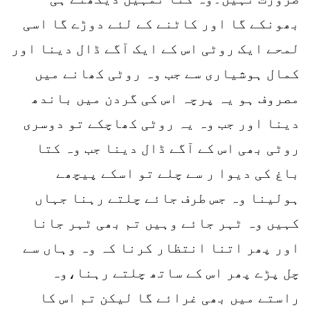
بھونکے گا اور کاٹنے کے لئے دوڑے گا اسی
لمحے ایک روٹی اس کے ایک آگے ڈال دینا اور
کمال ہوشیاری سے جب وہ روٹی کھانے میں
مصروف ہو یہ پرچہ اس کی گردن میں باندھ
دینا اور جب وہ یہ روٹی کھاچکے تو دوسری
روٹی بھی اس کے آگے ڈال دینا جب وہ کتا
باغ کی دیوا ر سے چلے تو اسکے پیچھے
ہولینا وہ جس طرف جائے چلتے رہنا جہاں
کہیں وہ ٹہر جائے وہیں تم بھی ٹہر جانا
اور پھر اتنا انتظار کرنا کہ وہ وہاں سے
چل پڑے پھر اس کے ساتھ چلتے رہنا،وہ
راستے میں بھی غرائے گا لیکن تم اس کا