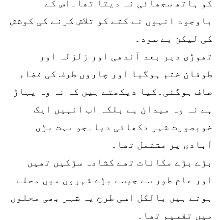
کو ہاتھ سجھائی نہ دیتا تھا۔اس کے
باوجود انہوں نے کتے کو تلاش کرنے کی کوشش
کی لیکن بے سود۔
تھوڑی دیر بعد آندھی اور زلزلہ اور
طوفان ختم ہوگیا اور چاروں طرف کی فضاء
صاف ہوگئی۔کیا دیکھتے ہیں کہ نہ وہ پہاڑ
ہے نہ وہ میدان ہے بلکہ اب انہیں ایک
خوبصورت شہر دکھائی دیا۔جو بہت بڑی
آبادی پر مشتمل تھا۔
بڑے بڑے مکانات تھے کشادہ سڑکیں تھیں
اور عام طور سے جیسے بڑے شہروں میں محلے
ہوتے ہیں بالکل اسی طرح یہ شہر بھی محلوں
میں تقسیم تھا۔