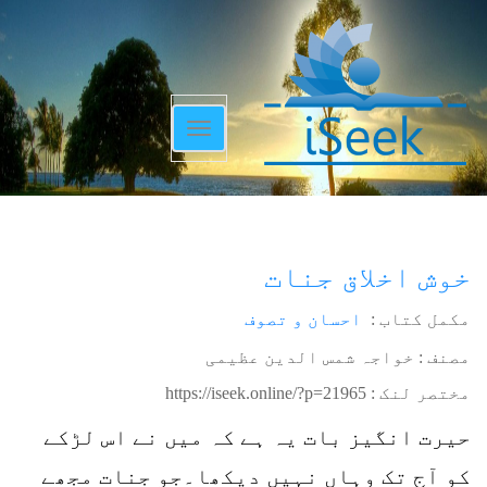
Toggle
navigation
خوش اخلاق جنات
مکمل کتاب :
احسان و تصوف
مصنف : خواجہ شمس الدین عظیمی
مختصر لنک :
https://iseek.online/?p=21965
حیرت انگیز بات یہ ہے کہ میں نے اس لڑکے
کو آج تک وہاں نہیں دیکھا۔جو جنات مجھے