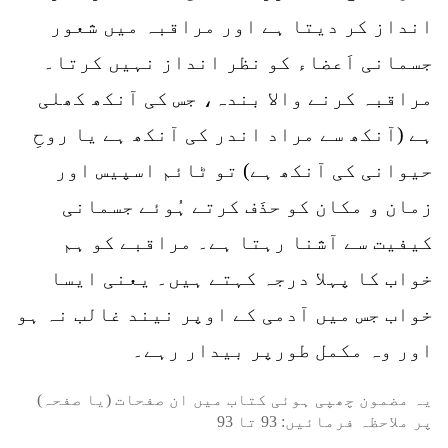
انداز کر دیتا ہے اور مراقبہ میں شعور
جسمانی اَعضاء کو نظر انداز نہیں کرتا۔
مراقبہ کرنے والا بندہ، جس کی آنکھ کھلی
ہے (آنکھ سے مراد اندر کی آنکھ ہے یا روحِ
حیوانی کی آنکھ ہے) تو ٹائم اسپیس اور
زمان و مکان کو حذَف کرتے ہُوئے جسمانی
کیفیت سے آشنا رہتا ہے۔ مراقبے کو ہم
خواب کا پہلا درجہ کہتے ہیں۔ یعنی ایسا
خواب جس میں آدمی کے اوپر نیند غالب نہ ہو
اور وہ مکمل طورپر بیدار رہے۔
یہ مضمون چھپی ہوئی کتاب میں ان صفحات (یا صفحہ)
پر ملاحظہ فرمائیں:
93
تا
93