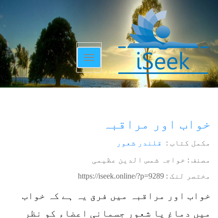
Toggle
navigation
خواب اور مراقبہ
مکمل کتاب :
قلندر شعور
مصنف : خواجہ شمس الدین عظیمی
مختصر لنک :
https://iseek.online/?p=9289
خواب اور مراقبہ میں فرق یہ ہے کہ خواب
میں دماغ یا شعور جسمانی اعضاء کو نظر