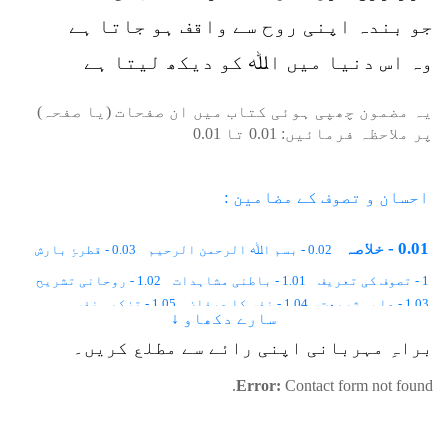
جو بندہ اپنی روح سے واقف ہو جاتا ہے
وہ اس دنیا میں اﷲ کو دیکھ لیتا ہے
یہ مضمون چھپی ہوئی کتاب میں ان صفحات (یا صفحہ)
پر ملاحظہ فرمائیں:
0.01
تا
0.01
احسان و تصوف کے مضامین :
0.01 - خلاصہ
0.02 - بسم اﷲ الرحمن الرحیم
0.03 - قطرۂِ بارش
1 - تصوف کی تعریف
1.01 - باطنی مشاہدات
1.02 - روحانی تشریح
1.03 - علم ِ شریعت
1.04 - نفس کا عرفان
1.05 - تزکیہ نفس
سارے دکھاو ↓
1.06 - اعمال و اشغال
2 - تصوف کی تاریخ
براہِ مہربانی اپنی رائے سے مطلع کریں۔
2.01 - زمین پر انسان کا پہلا دن
2.02 - معاشرتی قوانین
2.03 - جسمانی رُخ ، روحانی رُخ
2.04 - ایک اور دنیا
Error:
Contact form not found.
2.05 - نوعِ انسانی کا پہلا صوفی
2.06 - نماز میں حُضوری
2.07 - دعوتِ حق
2.08 - یَومِ اَزل کا وعدہ
2.09 - اللہ کے نمائندے
2.10 - اللہ کی بادشاہی کا رُکن
2.11 - بَشارت