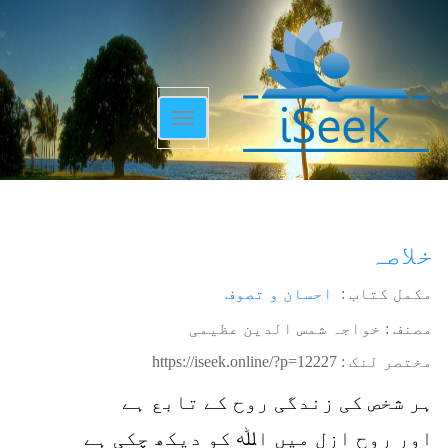
Toggle
navigation
خلاصہ
مکمل کتاب :
احسان و تصوف
مصنف : خواجہ شمس الدین عظیمی
مختصر لنک :
https://iseek.online/?p=12227
ہر شخص کی زندگی روح کے تابع ہے
اور روح ازل میں اﷲ کو دیکھ چکی ہے