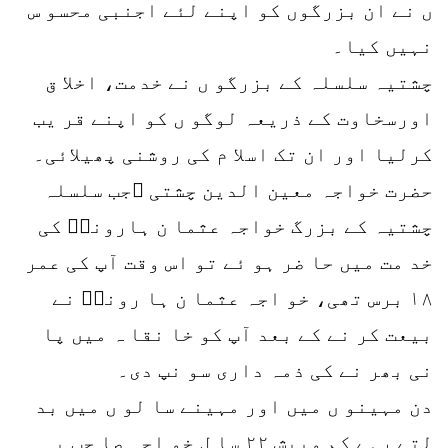
ں نے ان بزرگوں کو اپنے لئے اجنبی محسو س
نہیں کیا۔
چشتیہ سلسلہ کے بزرگو ں نے خدمت، اخلا ق
اورسخاوت کے ذریعہ لوگو ں کو اپنے قر یب
کرلیا اور ان تک اسلا م کی روشنی پھیلائی۔
حضرت خواجہ معین الدین چشتی ؒجب سلسلہ
چشتیہ کے بزرگ خواجہ عثما ن ہارونیؒ کی
خد مت میں حا ضر ہو ئے تو اس وقت آپ کی عمر
۱۸ برس تھی، خو اجہ عثما ن ہا رونیؒ نے
بیعت کر نے کے بعد آپ کو خا نقا ہ میں پا
نی بھر نے کی ذمہ داری سو نپ دی۔
دن مہینو ں میں اور مہینے سا لو ں میں بد
لتے رہے کم وبیش ۲۲ سا ل خو اجہ صا حب یہ