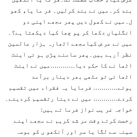
بند کر۔میں نے بند کرلیں۔ فر ما یا، کھو
ل۔میں نے کھول دیں پھر مجھے اپنی دو
انگلیاں دکھا کر پو چھا کیا دیکھتا ہے؟۔
میں نے عر ض کیامجھے اٹھارہ ہزار عالمین
نظر آرہے ہیں۔پھر سامنے پڑی ہو ئی اینٹ
اٹھا نے کا حکم دیا…………میں نے اینٹ
اٹھا ئی تو مٹھی بھر دینار برآمد
ہوئے………… فرمایا یہ فقراء میں تقسیم
کردے………… میں نے دینا رتقسیم کردیئے۔
خواجہ غر یب نواز فرما تے ہیں:
رخصت کرتے وقت مر شد کریم نے مجھے اپنے
سینہ سے لگا یا سر اور آنکھو ں کو بوسہ