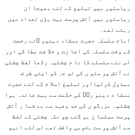
ریاستوں میں تبلیغ کے لئے بھیجا ان
ریاستوں میں آتش پرست بہت بڑی تعداد میں
رہتے تھے۔
امام سلسلہ حضرت ممشاد دینوی ؒنے رخصت
کے وقت سلسلہ کی اجا زت و خلا فت عطا کی اور
اس نئے سلسلے کا نا م چشتیہ رکھا لفظ چشتی
نے آتش پر ستو ں کی تو جہ کو اپنی طر ف
مبذول کرلیااور تبلیغ اسلا م کے لئے حضرت
ممشا د دینو ریؒ کی حکمت سے بہت فائدہ ہوا
چشتیہ بزرگو ں کی جد وجہد سے بے شما ر آتش
پرست مسلما ن ہو گئے چو نکہ چشتی کے لفظ
سے آتش پر ست بخوبی واقف تھے اس لئے انہو