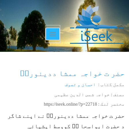
Toggle
navigation
حضر ت خواجہ ممشا ددینوریؒ
مکمل کتاب :
احسان و تصوف
مصنف : خواجہ شمس الدین عظیمی
مختصر لنک :
https://iseek.online/?p=22718
حضر ت خواجہ ممشا ددینوریؒ نے اپنے شاگر
د حضرت ابواسحا قؒ کووسط ایشیائی