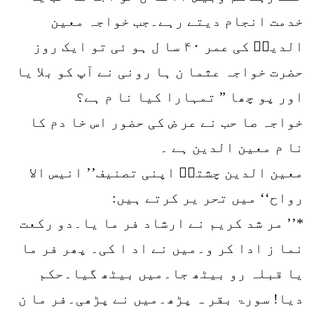
خدمت انجام دیتے رہے۔جب خواجہ معین
الدینؒ کی عمر ۴۰ سا ل ہو ئی تو ایک روز
حضرت خواجہ عثما ن ہا رونی نے آپ کو بلا یا
اور پو چھا ” تمہارا کیا نا م ہے؟
خواجہ صا حب نے عر ض کی حضور اس خا دم کا
نا م معین الدین ہے ۔
معین الدین چشتیؒ اپنی تصنیف’’ انیس الا
رواح‘‘ میں تحر یر کرتے ہیں:
*’’ مر شد کریم نے ارشاد فر ما یا۔دو رکعت
نما ز ادا کر و۔میں نے اد ا کی۔ پھر فر ما
یا قبلہ رو بیٹھ جا۔میں بیٹھ گیا۔حکم
دیا! سورۃ بقر ہ پڑھ۔میں نے پڑھی۔فر ما ن