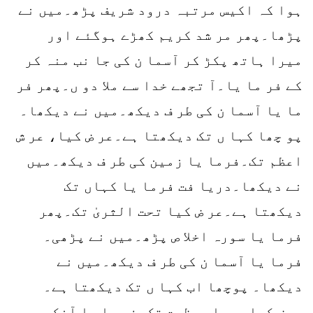
ہوا کہ اکیس مرتبہ درود شریف پڑھ۔میں نے
پڑھا۔پھر مر شد کریم کھڑے ہوگئے اور
میرا ہاتھ پکڑ کر آسما ن کی جا نب منہ کر
کے فر ما یا۔آ تجھے خدا سے ملا دو ں۔پھر فر
ما یا آسما ن کی طر ف دیکھ۔میں نے دیکھا۔
پو چھا کہا ں تک دیکھتا ہے۔عر ض کیا، عر ش
اعظم تک۔فرما یا زمین کی طر ف دیکھ۔میں
نے دیکھا۔دریا فت فرما یا کہاں تک
دیکھتا ہے۔عر ض کیا تحت الثریٰ تک۔پھر
فرما یا سورہ اخلا ص پڑھ۔میں نے پڑھی۔
فرما یا آسما ن کی طر ف دیکھ۔میں نے
دیکھا۔ پوچھا اب کہا ں تک دیکھتا ہے۔
عرض کیا، حجاب عظمت تک۔فر ما یا آنکھیں