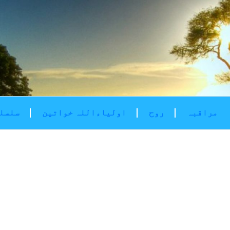
مراقبہ
روح
اولیاءاللہ خواتین
سلسلۂ