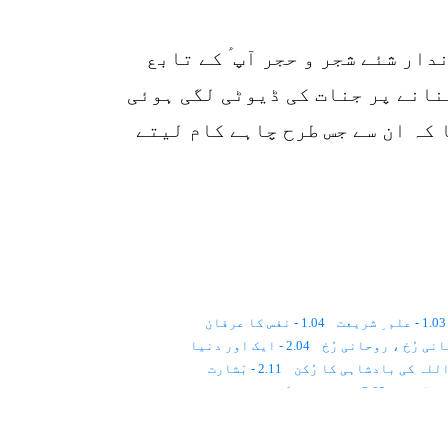
o
ر شئے شجر و حجر آپ ؑ کے تابع
انے پر جنات کی ڈیوٹی لگی ہوئی
کہ ان سے جس طرح چاہے کام لیتے
1.03 - علم ِ شریعت
1.04 - نفس کا عرفان
2.04 - ایک اور دنیا
2.11 - بَشارت
3.02 - مذاہبِ عالَم اور تصوّف
4.01 - اعتراضات
4.02 - قِیاسی علوم
5.01 - اسلام
5.02 - ایمان
5.03 - احسان