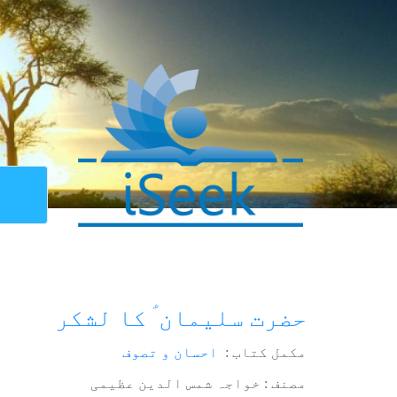
حضرت سلیمان ؑ کا لشکر
مکمل کتاب :
احسان و تصوف
مصنف : خواجہ شمس الدین عظیمی