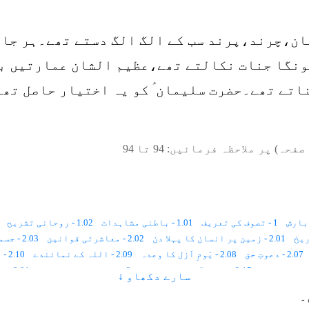
ن،چرند،پرند سب کے الگ الگ دستے تھے۔ہر جاندا
ونگا جنات نکالتے تھے،عظیم الشان عمارتیں بن
تے تھے۔حضرت سلیمان ؑ کو یہ اختیار حاصل تھا 
صفحہ) پر ملاحظہ فرمائیں:
94
تا
94
1 - تصوف کی تعریف
1.01 - باطنی مشاہدات
1.02 - روحانی تشریح
2.01 - زمین پر انسان کا پہلا دن
2.02 - معاشرتی قوانین
2.03 - جسمانی رُخ ، روحانی رُخ
2.07 - دعوتِ حق
2.08 - یَومِ اَزل کا وعدہ
2.09 - اللہ کے نمائندے
2.10 - اللہ کی بادشاہی کا رُکن
2.15 - پہلے آسمان کا شعور
3 - تصوّف اور رَہبانیّت
3.01 - تَرکِ دُنیا
سارے دکھاو ↓
3.06 - ہندومَت اور تصوّف
3.07 - تصوّف اور سائنس
4 - تصوّف اور مُعترضین
۔
4.06 - اسلام میں تفرّقے
4.07 - حقوق ﷲ
5 - تصوّف کی اہمیت و حقیقت