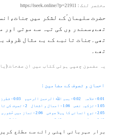
مختصر لنک :
https://iseek.online/?p=21911
حضرت سلیمان ؑکے لشکر میں جنات،انسا
تھے،سمندر وں کی تہہ سے موتی اور م
تھی۔جنات تانبے کے بے مثال ظروف بنا
تھے۔
یہ مضمون چھپی ہوئی کتاب میں ان صفحات (یا 
احسان و تصوف کے مضامین :
0.01 - خلاصہ
0.02 - بسم اﷲ الرحمن الرحیم
0.03 - قطرۂِ بارش
1.05 - تزکیہ نفس
1.06 - اعمال و اشغال
2 - تصوف کی تاریخ
2.05 - نوعِ انسانی کا پہلا صوفی
2.06 - نماز میں حُضوری
2.12 - قرآن اور تصوّف
2.13 - گھڑی کی سوئیاں
2.14 - پیدائشی شعور
3.03 - یُونانی تصوّف
3.04 - یہودی تصوّف
3.05 - عیسائی تصوّف
براہِ مہربانی اپنی رائے سے مطلع کریں
4.03 - منافِقانہ طرزِ عمل
4.04 - تارِکُ الدّنیا
4.05 - تھیا سوفی