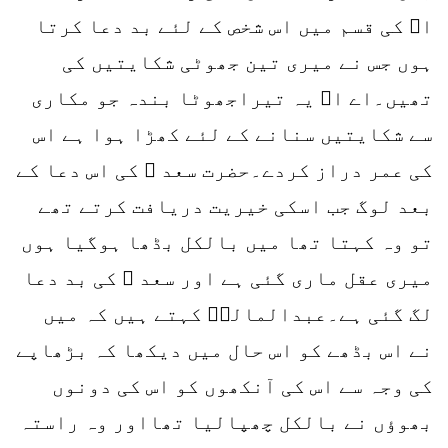
اﷲ کی قسم میں اس شخص کے لئے بد دعا کرتا
ہوں جس نے میری تین جھوٹی شکایتیں کی
تھیں۔اے اﷲ یہ تیراجھوٹا بندہ جو مکاری
سے شکایتیں سنانے کے لئے کھڑا ہوا ہے اس
کی عمر دراز کردے۔حضرت سعد ؓ کی اس دعا کے
بعد لوگ جب اسکی خیریت دریافت کرتے تھے
تو وہ کہتا تھا میں بالکل بڈھا ہوگیا ہوں
میری عقل ماری گئی ہے اور سعد ؓ کی بد دعا
لگ گئی ہے۔عبدالمالکؓ کہتے ہیں کہ میں
نے اس بڈھے کو اس حال میں دیکھا کہ بڑھاپے
کی وجہ سے اس کی آنکھوں کو اس کی دونوں
بھوؤں نے بالکل چھپالیا تھااور وہ راستہ