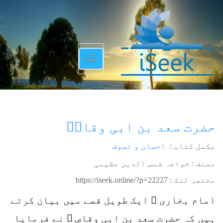
Toggle
navigation
حضرت سعد بن ابی وقاصؓ
مکمل کتاب :
احسان و تصوف
مصنف : خواجہ شمس الدین عظیمی
مختصر لنک :
https://iseek.online/?p=22227
امام بخاری ؒ ایک طویل قصے میں بیان کرتے
ہیں کہ حضرت سعد بن ابی وقاص ؓ نے فرمایا