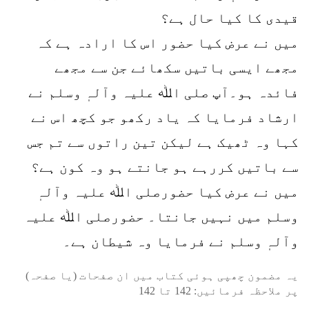
قیدی کا کیا حال ہے؟
میں نے عرض کیا حضور اس کا ارادہ ہے کہ
مجھے ایسی باتیں سکھائے جن سے مجھے
فائدہ ہو۔آپ صلی اﷲ علیہ وآلہٖ وسلم نے
ارشاد فرمایا کہ یاد رکھو جو کچھ اس نے
کہا وہ ٹھیک ہے لیکن تین راتوں سے تم جس
سے باتیں کررہے ہو جانتے ہو وہ کون ہے؟
میں نے عرض کیا حضورصلی اﷲ علیہ وآلہٖ
وسلم میں نہیں جانتا۔ حضورصلی اﷲ علیہ
وآلہٖ وسلم نے فرمایا وہ شیطان ہے۔
یہ مضمون چھپی ہوئی کتاب میں ان صفحات (یا صفحہ)
پر ملاحظہ فرمائیں:
142
تا
142