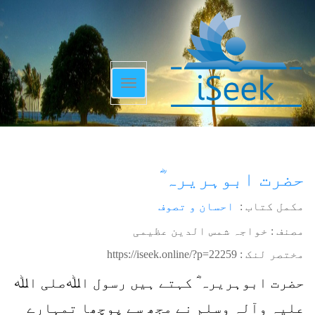
Toggle
navigation
حضرت ابوہریرہ ؓ
مکمل کتاب :
احسان و تصوف
مصنف : خواجہ شمس الدین عظیمی
مختصر لنک :
https://iseek.online/?p=22259
حضرت ابوہریرہ ؓ کہتے ہیں رسول اﷲصلی اﷲ
علیہ وآلہٖ وسلم نے مجھ سے پوچھا تمہارے