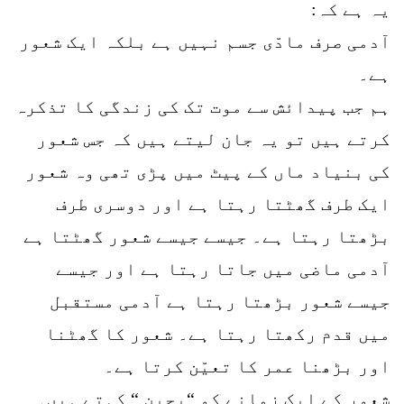
یہ ہے کہ:
آدمی صرف مادّی جسم نہیں ہے بلکہ ایک شعور
ہے۔
ہم جب پیدائش سے موت تک کی زندگی کا تذکرہ
کرتے ہیں تو یہ جان لیتے ہیں کہ جس شعور
کی بنیاد ماں کے پیٹ میں پڑی تھی وہ شعور
ایک طرف گھٹتا رہتا ہے اور دوسری طرف
بڑھتا رہتا ہے۔ جیسے جیسے شعور گھٹتا ہے
آدمی ماضی میں جاتا رہتا ہے اور جیسے
جیسے شعور بڑھتا رہتا ہے آدمی مستقبل
میں قدم رکھتا رہتا ہے۔ شعور کا گھٹنا
اور بڑھنا عمر کا تعیّن کرتا ہے۔
شعور کے ایک زمانے کو “بچپن “ کہتے ہیں۔