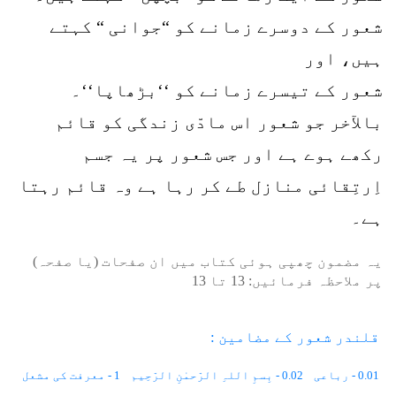
شعور کے دوسرے زمانے کو “جوانی “ کہتے
ہیں، اور
شعور کے تیسرے زمانے کو ‘‘بڑھاپا‘‘۔
بالآخر جو شعور اس مادّی زندگی کو قائم
رکھے ہوے ہے اور جس شعور پر یہ جسم
اِرتِقائی منازل طے کر رہا ہے وہ قائم رہتا
ہے۔
یہ مضمون چھپی ہوئی کتاب میں ان صفحات (یا صفحہ)
پر ملاحظہ فرمائیں:
13
تا
13
قلندر شعور کے مضامین :
0.01 - رباعی
0.02 - بِسمِ اللہِ الرّحمٰنِ الرّحِیم
1 - معرفت کی مشعل