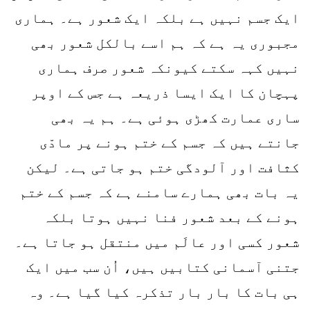
ایک جسم نہیں ہے بلکہ ایک شعور ہے۔ ہماری
مجبوری یہ ہے کہ ہم اسے بالکل شعور بھی
نہیں کہہ سکتے کیونکہ شعور صرف ہماری
پہچان کا ایک ایسا ذریعہ ہے جس کے اوپر
ساری عمارت کھڑی ہوئی ہے۔ ہم یہ بھی
جانتے ہیں کہ جسم کے ختم ہونے پر مادّی
کثافت اور آلودگی ختم ہو جاتی ہے۔ لیکن
یہ بات بھی ہمارے سامنے ہے کہ جسم کے ختم
ہونے کے بعد شعور فنا نہیں ہوتا بلکہ
شعور کسی اور عالَم میں منتقل ہو جاتا ہے۔
جتنی آسمانی کتابیں ہیں، اُن سب میں ایک
ہی بات کا بار بار تذکرہ کیا گیا ہے۔ وہ