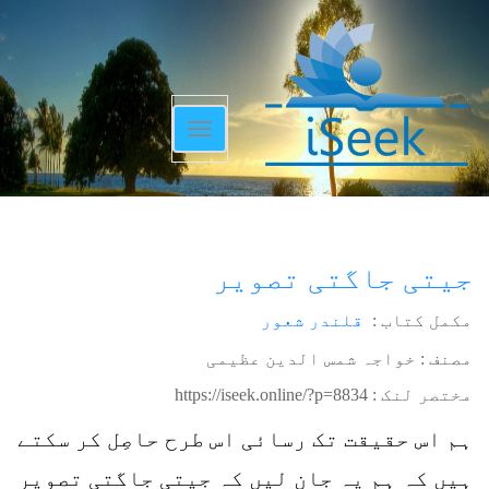
Toggle
navigation
جیتی جاگتی تصویر
مکمل کتاب :
قلندر شعور
مصنف : خواجہ شمس الدین عظیمی
مختصر لنک :
https://iseek.online/?p=8834
ہم اس حقیقت تک رسائی اس طرح حاصِل کر سکتے
ہیں کہ ہم یہ جان لیں کہ جیتی جاگتی تصویر