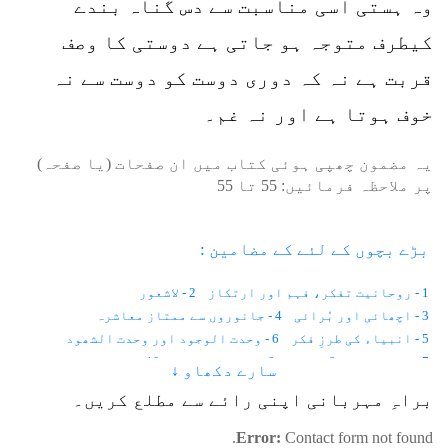
وہ ہستی اسی مناسبت سے دس گناہ بندے
کیطرف متوجہ ہو جاتی ہے دوستی کا وصف
قربت ہے نہ کہ دوری دوست کو دوست سے نہ
خوف ہوتا ہے اور نہ غم۔
یہ مضمون چھپی ہوئی کتاب میں ان صفحات (یا صفحہ)
پر ملاحظہ فرمائیں:
55
تا
55
بڑے بچوں کے لئے کے مضامین :
1 - روحانیت تفکر، فہم اور ارتکاز
2 - لاشعور
3 - اچھائی اور بُرائی
4 - جانوروں سے ممتاز معاشرہ
5 - انبیاء کی طرزِ فکر
6 - وحدت الوجود اور وحدت الشھود
7 - اختیارات
8 - نائب
9 - نفس کی پہچان
10 - ذات کی اصل کیا ہے
سارے دکھاو ↓
11 - نام اور مظاہرہ
12 - ہر اسم اللہ کی صفت ہے
براہِ مہربانی اپنی رائے سے مطلع کریں۔
13 - انسان ممتاز کیسے ؟
14 - فکر انسانی
15 - زمان متواتر اور زمان غیر متواتر
16 - نگاہ
17 - نوع سوچ
Error:
Contact form not found.