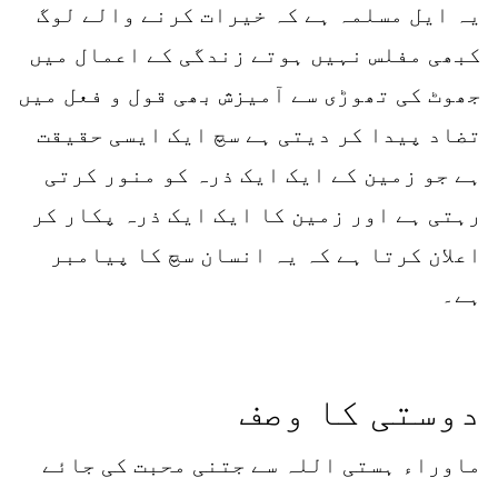
یہ ایل مسلمہ ہے کہ خیرات کرنے والے لوگ
کبھی مفلس نہیں ہوتے زندگی کے اعمال میں
جھوٹ کی تھوڑی سے آمیزش بھی قول و فعل میں
تضاد پیدا کر دیتی ہے سچ ایک ایسی حقیقت
ہے جو زمین کے ایک ایک ذرہ کو منور کرتی
رہتی ہے اور زمین کا ایک ایک ذرہ پکار کر
اعلان کرتا ہے کہ یہ انسان سچ کا پیامبر
ہے۔
دوستی کا وصف
ماوراء ہستی اللہ سے جتنی محبت کی جائے