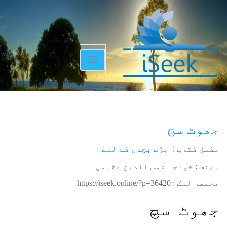
Toggle
navigation
جھوٹ سچ
مکمل کتاب :
بڑے بچوں کے لئے
مصنف : خواجہ شمس الدین عظیمی
مختصر لنک :
https://iseek.online/?p=36420
جھوٹ سچ