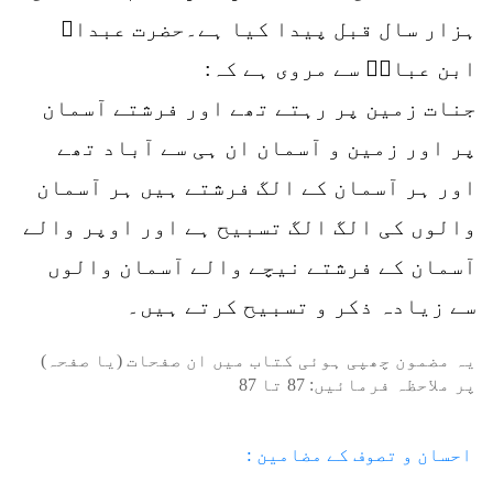
ہزار سال قبل پیدا کیا ہے۔حضرت عبداﷲ
ابن عباسؓ سے مروی ہے کہ:
جنات زمین پر رہتے تھے اور فرشتے آسمان
پر اور زمین و آسمان ان ہی سے آباد تھے
اور ہر آسمان کے الگ فرشتے ہیں ہر آسمان
والوں کی الگ الگ تسبیح ہے اور اوپر والے
آسمان کے فرشتے نیچے والے آسمان والوں
سے زیادہ ذکر و تسبیح کرتے ہیں۔
یہ مضمون چھپی ہوئی کتاب میں ان صفحات (یا صفحہ)
پر ملاحظہ فرمائیں:
87
تا
87
احسان و تصوف کے مضامین :