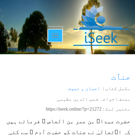
Toggle
navigation
جناّت
مکمل کتاب :
احسان و تصوف
مصنف : خواجہ شمس الدین عظیمی
مختصر لنک :
https://iseek.online/?p=21272
حضرت عبداﷲ بن عمر بن العاص ؓ فرماتے ہیں
کہ اﷲتعالیٰ نے جنات کو حضرت آدم ؑ سے کئی