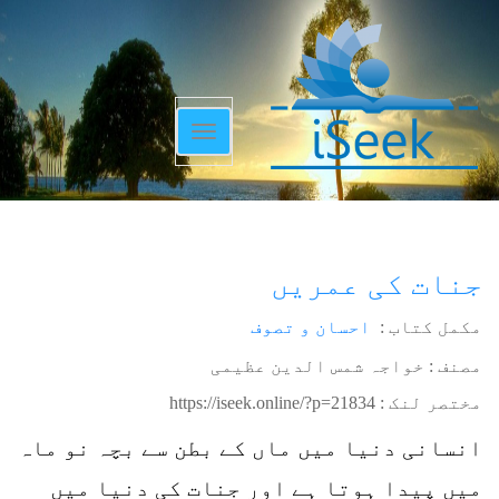
Toggle
navigation
جنات کی عمریں
مکمل کتاب :
احسان و تصوف
مصنف : خواجہ شمس الدین عظیمی
مختصر لنک :
https://iseek.online/?p=21834
انسانی دنیا میں ماں کے بطن سے بچہ نو ماہ
میں پیدا ہوتا ہے اور جنات کی دنیا میں