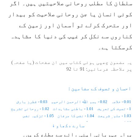
سلطان کا مطلب روحانی صلاحیتیں ہیں۔ اگر
کوئی انسان یا جن روحانی صلاحیت کو بیدار
اور متحرک کرلے تو آسمان اور زمین کے
کناروں سے نکل کر غیب کی دنیا کا مشاہدہ
کرسکتا ہے۔
یہ مضمون چھپی ہوئی کتاب میں ان صفحات (یا صفحہ)
پر ملاحظہ فرمائیں:
91
تا
92
احسان و تصوف کے مضامین :
0.01 - خلاصہ
0.02 - بسم اﷲ الرحمن الرحیم
0.03 - قطرۂِ بارش
1 - تصوف کی تعریف
1.01 - باطنی مشاہدات
1.02 - روحانی تشریح
1.03 - علم ِ شریعت
1.04 - نفس کا عرفان
1.05 - تزکیہ نفس
1.06 - اعمال و اشغال
2 - تصوف کی تاریخ
سارے دکھاو ↓
2.01 - زمین پر انسان کا پہلا دن
2.02 - معاشرتی قوانین
براہِ مہربانی اپنی رائے سے مطلع کریں۔
2.03 - جسمانی رُخ ، روحانی رُخ
2.04 - ایک اور دنیا