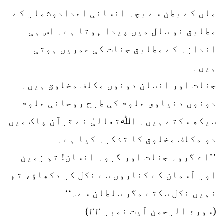
ماں کے بطن سے بچہ انسانی اعدادوشمار کے
مطابق نو سال میں پیدا ہوتا ہے۔ اس ہی
اندازہ کے مطابق جنات کی عمریں ہوتی
ہیں۔
جنات اور انسان دونوں مکلف مخلوق ہیں۔
دونوں دنیاوی علوم کی طرح روحانی علوم
سیکھ سکتے ہیں۔ اﷲتعالیٰ نے قرآن پاک میں
دو مکلف مخلوق کا تذکرہ کیا ہے۔
’’اے گروہ جنات اور گروہ انسان! تم زمین
اور آسمان کے کناروں سے نکل کر دکھاؤ، تم
نہیں نکل سکتے مگر سلطان سے۔‘‘
(سورۂ الرحمن آیت نمبر ۳۳)