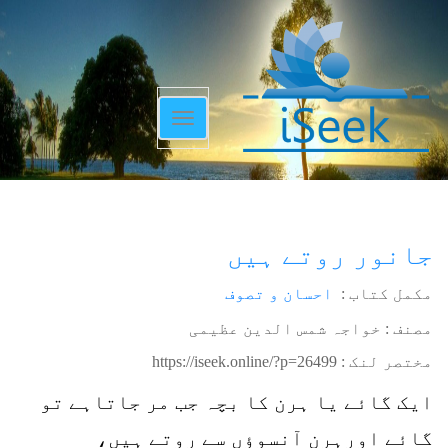
Toggle
navigation
جانور روتے ہیں
مکمل کتاب :
احسان و تصوف
مصنف : خواجہ شمس الدین عظیمی
مختصر لنک :
https://iseek.online/?p=26499
ایک گائے یا ہرن کا بچہ جب مر جاتاہے تو
گائے اورہرن آنسوؤں سے روتے ہیں،