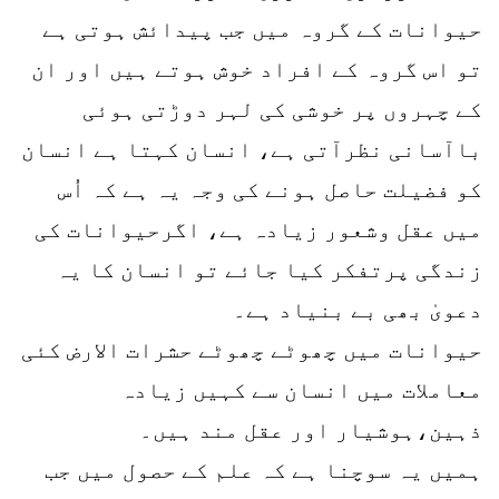
حیوانات کے گروہ میں جب پیدائش ہوتی ہے
تو اس گروہ کے افراد خوش ہوتے ہیں اور ان
کے چہروں پر خوشی کی لہر دوڑتی ہوئی
باآسانی نظرآتی ہے، انسان کہتا ہے انسان
کو فضیلت حاصل ہونے کی وجہ یہ ہے کہ اُس
میں عقل وشعور زیادہ ہے، اگرحیوانات کی
زندگی پرتفکر کیا جائے تو انسان کا یہ
دعویٰ بھی بے بنیاد ہے۔
حیوانات میں چھوٹے چھوٹے حشرات الارض کئی
معاملات میں انسان سے کہیں زیادہ
ذہین،ہوشیار اور عقل مند ہیں۔
ہمیں یہ سوچنا ہے کہ علم کے حصول میں جب