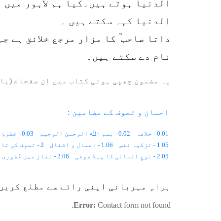
الدنیا ہوتے ہیں۔کیا ہم لاہور میں م
الدنیا کہہ سکتے ہیں ۔
داتا صاحب ؒ کا مزار مرجع خلائق ہے ج
نام دے سکتے ہیں۔
یہ مضمون چھپی ہوئی کتاب میں ان صفحات (یا 
احسان و تصوف کے مضامین :
0.01 - خلاصہ
0.02 - بسم اﷲ الرحمن الرحیم
0.03 - قطرۂِ بارش
1.05 - تزکیہ نفس
1.06 - اعمال و اشغال
2 - تصوف کی تاریخ
2.05 - نوعِ انسانی کا پہلا صوفی
2.06 - نماز میں حُضوری
2.12 - قرآن اور تصوّف
2.13 - گھڑی کی سوئیاں
2.14 - پیدائشی شعور
براہِ مہربانی اپنی رائے سے مطلع کریں
3.03 - یُونانی تصوّف
3.04 - یہودی تصوّف
3.05 - عیسائی تصوّف
4.03 - منافِقانہ طرزِ عمل
4.04 - تارِکُ الدّنیا
4.05 - تھیا سوفی
Error:
Contact form not found.
5.04 - اَنفَس و آفاق
5.05 - حضرت رابعہ بصریؒ
5.06 - فلاسِفہ اور تصوّف