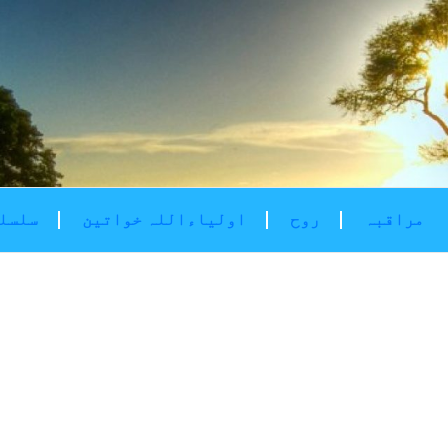
مراقبہ
روح
اولیاءاللہ خواتین
سلسلۂ