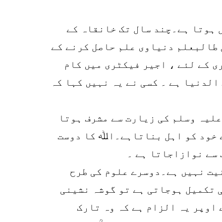
k
r
 ہوتا ہے۔چند سال تک خانقاہ کے
p
 طالبعلم دنیاوی علم حاصل کرنے کے
o
ی کے لئے ، اجیر فیکٹری میں کام
الدنیا ہے ۔ کسی نے یہ نہیں کہا کہ
لیہ وسلم کی زیارت سے مشرف ہوتا
ے خود کو اہل بناتاہے۔اﷲ کا دوست
 سے نوازاجاتا ہے ۔
نیت نہیں ہے۔دوسرے علوم کی طرح
ی تکمیل ہوجاتی ہے تو گوشہ نشینی
 اوپر یہ الزام ہے کہ وہ تارک