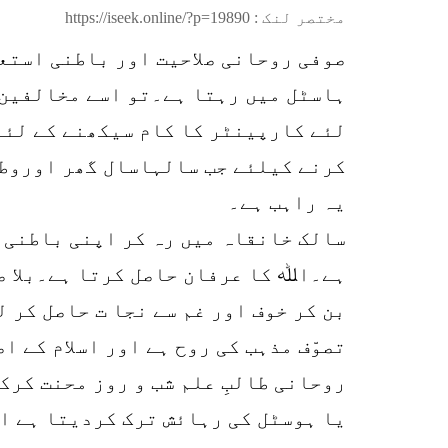
مختصر لنک :
https://iseek.online/?p=19890
صوفی روحانی صلاحیت اور باطنی استع
ہاسٹل میں رہتا ہے۔تو اسے مخالفین 
لئے کارپینٹر کا کام سیکھنے کے لئے
کرنے کیلئے جب سالہاسال گھر اوروطن 
یہ راہب ہے۔
سالک خانقاہ میں رہ کر اپنی باطنی 
ہے۔اﷲ کا عرفان حاصل کرتا ہے۔بلا ص
بن کر خوف اور غم سے نجا ت حاصل کر 
تصوّف مذہب کی روح ہے اور اسلام کے 
روحانی طالبِ علم شب و روز محنت کرک
یا ہوسٹل کی رہائش ترک کردیتا ہے او