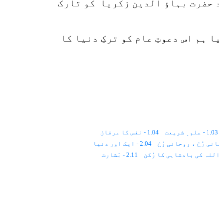
 حضرت بہاؤ الدین زکریا ؒ کو تارک
ہم اس دعوتِ عام کو ترکِ دنیا کا
1.03 - علم ِ شریعت
1.04 - نفس کا عرفان
2.04 - ایک اور دنیا
2.11 - بَشارت
3.02 - مذاہبِ عالَم اور تصوّف
4.01 - اعتراضات
4.02 - قِیاسی علوم
5.01 - اسلام
5.02 - ایمان
5.03 - احسان
6 - تصوّف اور مَکارِمِ اخلاق
6.01 - اِخلاقِ حَسَنہ