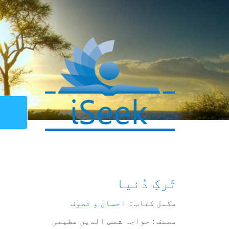
تَرکِ دُنیا
مکمل کتاب :
احسان و تصوف
مصنف : خواجہ شمس الدین عظیمی