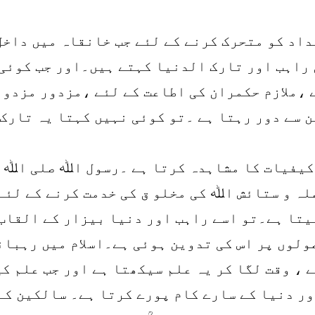
داد کو متحرک کرنے کے لئے جب خانقاہ میں داخل
راہب اور تارک الدنیا کہتے ہیں۔اور جب کوئی
 ،ملازم حکمران کی اطاعت کے لئے ،مزدور مزدور
سے دور رہتا ہے ۔تو کوئی نہیں کہتا یہ تارک 
کیفیات کا مشاہدہ کرتا ہے ۔رسول اﷲ صلی اﷲ ع
لہ و ستائش اﷲ کی مخلو ق کی خدمت کرنے کے لئ
لیتا ہے۔تو اسے راہب اور دنیا بیزار کے القاب
اصولوں پر اس کی تدوین ہوئی ہے۔اسلام میں رہبا
ے ، وقت لگا کر یہ علم سیکھتا ہے اور جب علم ک
ر دنیا کے سارے کام پورے کرتا ہے۔ سالکین کے