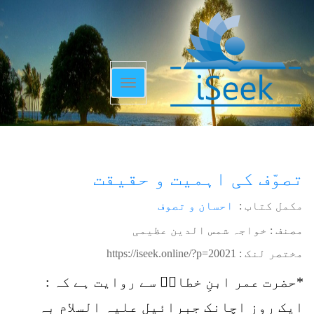
Toggle
navigation
تصوّف کی اہمیت و حقیقت
مکمل کتاب :
احسان و تصوف
مصنف : خواجہ شمس الدین عظیمی
مختصر لنک :
https://iseek.online/?p=20021
*حضرت عمر ابنِ خطابؓ سے روایت ہے کہ :
ایک روز اچانک جبرائیل علیہ السلام بہ