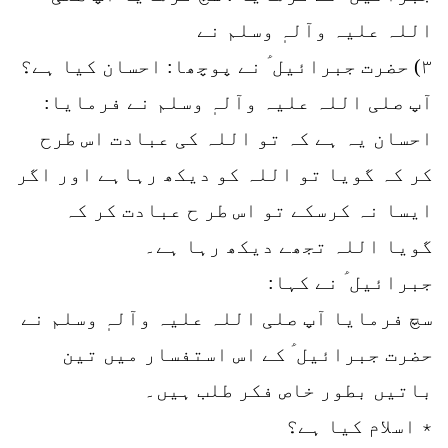
اللہ علیہ وآلہٖ وسلم نے
۳) حضرت جبرائیل ؑ نے پوچھا: احسان کیا ہے؟
آپ صلی اللہ علیہ وآلہٖ وسلم نے فرمایا:
احسان یہ ہے کہ تو اللہ کی عبادت اس طرح
کر کہ گویا تو اللہ کو دیکھ رہاہے اور اگر
ایسا نہ کرسکے تو اس طر ح عبادت کر کہ
گویا اللہ تجھے دیکھ رہا ہے۔
جبرائیل ؑ نے کہا:
سچ فرمایا آپ صلی اللہ علیہ وآلہٖ وسلم نے
حضرت جبرائیل ؑ کے اس استفسار میں تین
باتیں بطور خاص فکر طلب ہیں۔
٭ اسلام کیا ہے؟