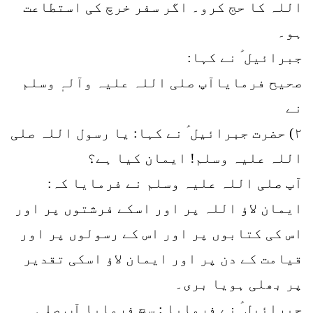
اللہ کا حج کرو۔ اگر سفر خرچ کی استطاعت
ہو۔
جبرائیل ؑ نے کہا:
صحیح فرمایاآپ صلی اللہ علیہ وآلہٖ وسلم
نے
۲) حضرت جبرائیل ؑ نے کہا: یا رسول اللہ صلی
اللہ علیہ وسلم! ایمان کیا ہے؟
آپ صلی اللہ علیہ وسلم نے فرمایا کہ:
ایمان لاؤ اللہ پر اور اسکے فرشتوں پر اور
اس کی کتابوں پر اور اس کے رسولوں پر اور
قیامت کے دن پر اور ایمان لاؤ اسکی تقدیر
پر بھلی ہویا بری۔
جبرائیل ؑ نے فرمایا : سچ فرمایا آپ صلی