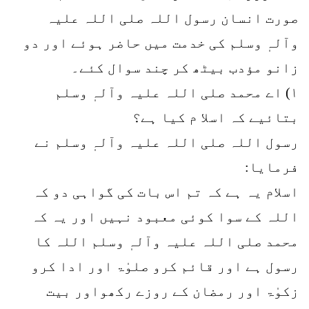
صورت انسان رسول اللہ صلی اللہ علیہ
وآلہٖ وسلم کی خدمت میں حاضر ہوئے اور دو
زانو مؤدب بیٹھ کر چند سوال کئے۔
۱) اے محمد صلی اللہ علیہ وآلہٖ وسلم
بتائیے کہ اسلا م کیا ہے؟
رسول اللہ صلی اللہ علیہ وآلہٖ وسلم نے
فرمایا:
اسلام یہ ہے کہ تم اس بات کی گواہی دو کہ
اللہ کے سوا کوئی معبود نہیں اور یہ کہ
محمد صلی اللہ علیہ وآلہٖ وسلم اللہ کا
رسول ہے اور قائم کرو صلوٰۃ اور ادا کرو
زکوٰۃ اور رمضان کے روزے رکھواور بیت