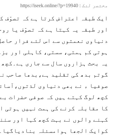
مختصر لنک :
https://iseek.online/?p=19940
ایک طبقہ اعتراض کرتا ہے کہ تصوّف کا
اور طبقہ یہ کہتا ہے کہ تصوّف یا رو
دنیاوی نعمتوں سے اس لئے فرار حاصل
ہوتی کم ہمتی، سستی، کاہلی اور بزد
یہ بحث ہزاروں سال سے جاری ہے۔کچھ ل
گوتم بدھ کی تقلید ہے،بدھا صاحب نے
صوفیا ء نے بھی دنیاوی لذتوں،آسائش
کچھ لوگ کہتے ہیں کہ صوفی حضرات بے 
کا مقابلہ کرنے کی ہمت نہیں ہوتی اس
کہنے والوں نے بہت کچھ کہا اور سننے
کوایک الجھا ہوامسئلہ بنادیاگیا۔لی