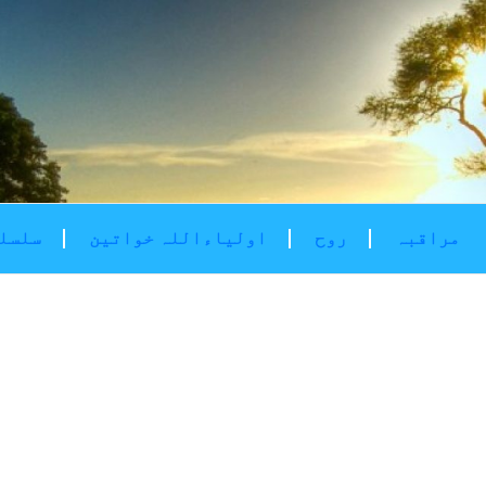
مراقبہ
روح
اولیاءاللہ خواتین
سلسلۂ