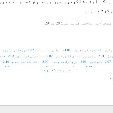
 بلکہ اپنے شاگردوں میں یہ علوم تحریر کے ذر
 کرتے رہے۔
صفحہ) پر ملاحظہ فرمائیں:
29
تا
29
1 - تصوف کی تعریف
1.01 - باطنی مشاہدات
1.02 - روحانی تشریح
2.01 - زمین پر انسان کا پہلا دن
2.02 - معاشرتی قوانین
2.03 - جسمانی رُخ ، روحانی رُخ
2.07 - دعوتِ حق
2.08 - یَومِ اَزل کا وعدہ
2.09 - اللہ کے نمائندے
2.10 - اللہ کی بادشاہی کا رُکن
2.15 - پہلے آسمان کا شعور
3 - تصوّف اور رَہبانیّت
3.01 - تَرکِ دُنیا
سارے دکھاو ↓
4 - تصوّف اور مُعترضین
3.06 - ہندومَت اور تصوّف
3.07 - تصوّف اور سائنس
۔
4.06 - اسلام میں تفرّقے
4.07 - حقوق ﷲ
5 - تصوّف کی اہمیت و حقیقت
5.07 - مذہب اور تصوّف
5.08 - محبّت
5.09 - ماورائی شعور
6.05 - سیرتِ طیّبہ اور صوفیاء کرام
6.06 - ما بعد الطّبیعی اَساس
7.04 - کائنات کا ہر ذرّہ تعمیلِ حکم کا پابند ہے
8.01 - قرآنِ کریم اور بیعت
8.02 - ضرورتِ شَیخ
8.03 - شعوری اِستعداد
8.04 - ا
ت
9.01 - نسبتِ عِلمیّہ
9.02 - نسبتِ سُکَینہ
9.03 - نسبتِ عشق
9.04 - نسبتِ جذب