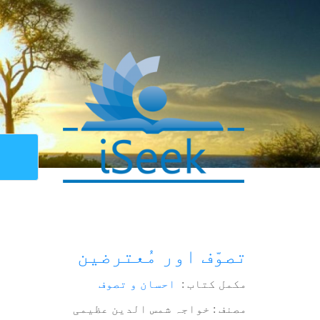
تصوّف اور مُعترضین
مکمل کتاب :
احسان و تصوف
مصنف : خواجہ شمس الدین عظیمی