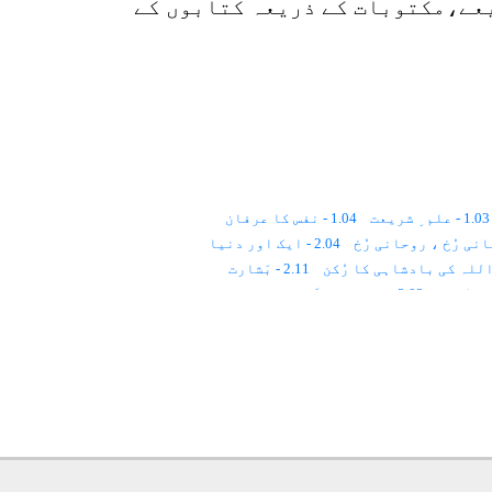
یعے،مکتوبات کے ذریعہ کتابوں کے
1.03 - علم ِ شریعت
1.04 - نفس کا عرفان
2.04 - ایک اور دنیا
2.11 - بَشارت
3.02 - مذاہبِ عالَم اور تصوّف
4.01 - اعتراضات
4.02 - قِیاسی علوم
5.01 - اسلام
5.02 - ایمان
5.03 - احسان
6 - تصوّف اور مَکارِمِ اخلاق
6.01 - اِخلاقِ حَسَنہ
6.07 - مؤمن کے اخلاقی اَوصاف
7 - خدمتِ خلق
ساتِذہ کا کردار
8.05 - بیعت کا قانون
9.05 - قُربِ نوافل، قُربِ فرائض
10.0 - مخلوقات