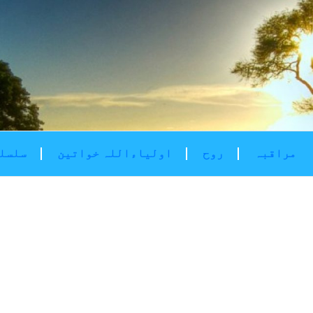
مراقبہ
روح
اولیاءاللہ خواتین
سلسلۂ