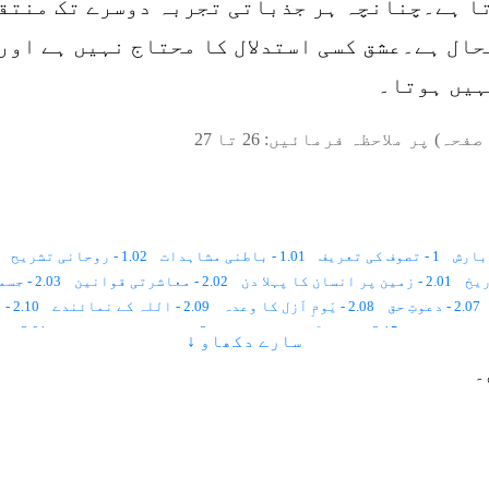
ا ہے۔چنانچہ ہر جذباتی تجربہ دوسرے تک منتقل 
ال ہے۔عشق کسی استدلال کا محتاج نہیں ہے اور
ہیں ہوتا۔
صفحہ) پر ملاحظہ فرمائیں:
26
تا
27
1 - تصوف کی تعریف
1.01 - باطنی مشاہدات
1.02 - روحانی تشریح
2.01 - زمین پر انسان کا پہلا دن
2.02 - معاشرتی قوانین
2.03 - جسمانی رُخ ، روحانی رُخ
2.07 - دعوتِ حق
2.08 - یَومِ اَزل کا وعدہ
2.09 - اللہ کے نمائندے
2.10 - اللہ کی بادشاہی کا رُکن
2.15 - پہلے آسمان کا شعور
3 - تصوّف اور رَہبانیّت
3.01 - تَرکِ دُنیا
سارے دکھاو ↓
3.07 - تصوّف اور سائنس
3.06 - ہندومَت اور تصوّف
4 - تصوّف اور مُعترضین
۔
4.06 - اسلام میں تفرّقے
4.07 - حقوق ﷲ
5 - تصوّف کی اہمیت و حقیقت
5.07 - مذہب اور تصوّف
5.08 - محبّت
5.09 - ماورائی شعور
6.05 - سیرتِ طیّبہ اور صوفیاء کرام
6.06 - ما بعد الطّبیعی اَساس
7.04 - کائنات کا ہر ذرّہ تعمیلِ حکم کا پابند ہے