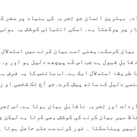
ادہ بہترین انسان جو تجربہ کی بنیاد پر سفر ک
ار پر پرکھتا ہے۔ اسکی انتہائی کوشش یہ ہوتی 
 بیان کرسکے۔یعنی اسے بیان کرنے میں استدلال 
 قابلِ قبول ہے جب اس کے پیچھے دلیل ہو اور وہ
ا طریقۂ استدلال ایک ہے۔اب سائنس کا یہ فرض ہ
سی دلیل کے ساتھ پیش کرے۔جو آج تک شخصی او ر
اردات اور تجربہ ناقابلِ بیان ہوتا ہے۔اس تجر
اظ میں بیان کرنے کی کوشش بھی کرتا ہے لیکن 
ہیں پہناسکتا ۔ غور کرنے سے علم حاصل ہوتا ہ