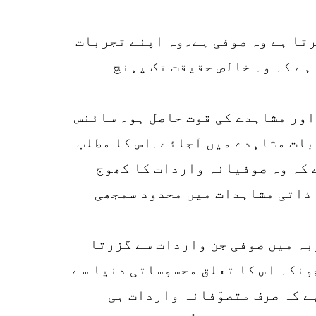
k
r
رتا ہے وہ صوفی ہے۔وہ اپنے تجربات
p
ہے کہ وہ خالص حقیقت تک پہنچ
o
اور مشاہدے کی قوت حاصل ہو۔ سائنس
 بات مشاہدے میں آجائے۔اس کا مطلب
ے کہ وہ صوفیانہ واردات کا کھوج
 ذاتی مشاہدات میں محدود سمجھی
بہ میں صوفی جن واردات سے گزرتا
چونکہ اس کا تعلق محسوساتی دنیا سے
ے کہ صرف متصوّفانہ واردات ہی