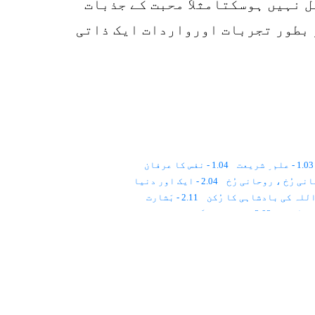
نہیں ہوسکتامثلاً محبت کے جذبات
 بطور تجربات اورواردات ایک ذاتی
1.03 - علم ِ شریعت
1.04 - نفس کا عرفان
2.04 - ایک اور دنیا
2.11 - بَشارت
3.02 - مذاہبِ عالَم اور تصوّف
4.01 - اعتراضات
4.02 - قِیاسی علوم
5.01 - اسلام
5.02 - ایمان
5.03 - احسان
6 - تصوّف اور مَکارِمِ اخلاق
6.01 - اِخلاقِ حَسَنہ
6.07 - مؤمن کے اخلاقی اَوصاف
7 - خدمتِ خلق