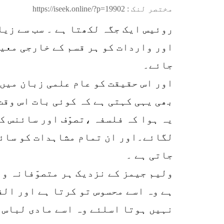
مختصر لنک :
https://iseek.online/?p=19902
روئیس ایک جگہ لکھتا ہے ۔ سب سے زی
اور واردات کو ہر قسم کے خارجی معی
جائے۔
اور اس حقیقت کو عام علمی زبان میں
بھی یہی کہتی ہے کہ کوئی بات اس وقت
یہ ہوا کہ فلسفہ ،تصوّف اور سائنس ک
لگائے۔اور ان تمام مشاہدات کو سائن
جاتی ہے ۔
ولیم جیمز کے نزدیک ہر متصوّفانہ و
ہے وہ اسے محسوس تو کرتا ہے اور الف
نہیں ہوتا اسلئے وہ اسے مادی لباس ن