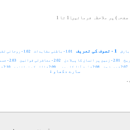
صفحہ) پر ملاحظہ فرمائیں:
1
تا
1
1 - تصوف کی تعریف
1.01 - باطنی مشاہدات
1.02 - روحانی تشریح
2.01 - زمین پر انسان کا پہلا دن
2.02 - معاشرتی قوانین
2.03 - جسمانی رُخ ، روحانی رُخ
2.07 - دعوتِ حق
2.08 - یَومِ اَزل کا وعدہ
2.09 - اللہ کے نمائندے
2.10 - اللہ کی بادشاہی کا رُکن
سارے دکھاو ↓
2.15 - پہلے آسمان کا شعور
3 - تصوّف اور رَہبانیّت
3.01 - تَرکِ دُنیا
۔
3.06 - ہندومَت اور تصوّف
3.07 - تصوّف اور سائنس
4 - تصوّف اور مُعترضین
4.06 - اسلام میں تفرّقے
4.07 - حقوق ﷲ
5 - تصوّف کی اہمیت و حقیقت
5.07 - مذہب اور تصوّف
5.08 - محبّت
5.09 - ماورائی شعور
6.05 - سیرتِ طیّبہ اور صوفیاء کرام
6.06 - ما بعد الطّبیعی اَساس
7.04 - کائنات کا ہر ذرّہ تعمیلِ حکم کا پابند ہے
8.01 - قرآنِ کریم اور بیعت
8.02 - ضرورتِ شَیخ
8.03 - شعوری اِستعداد
8.04 - ا
ت
9.01 - نسبتِ عِلمیّہ
9.02 - نسبتِ سُکَینہ
9.03 - نسبتِ عشق
9.04 - نسبتِ جذب
10.04 - دوکھرب سیلز
10.05 - سانس اور ہوا
10.06 - خون کی رفتار