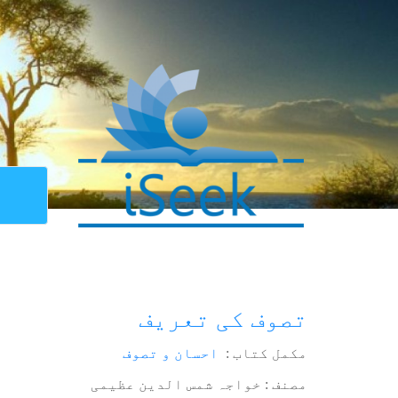
تصوف کی تعریف
مکمل کتاب :
احسان و تصوف
مصنف : خواجہ شمس الدین عظیمی