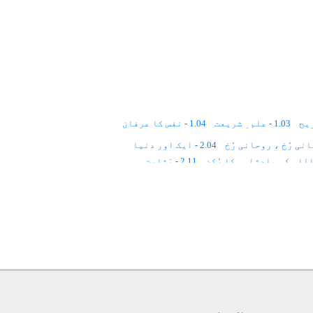
1.03 - علم ِ شریعت
1.04 - نفس کا عرفان
2.04 - ایک اور دنیا
2.11 - بَشارت
3.02 - مذاہبِ عالَم اور تصوّف
4.01 - اعتراضات
4.02 - قِیاسی علوم
5.01 - اسلام
5.02 - ایمان
5.03 - احسان
6 - تصوّف اور مَکارِمِ اخلاق
6.01 - اِخلاقِ حَسَنہ
6.07 - مؤمن کے اخلاقی اَوصاف
7 - خدمتِ خلق
ساتِذہ کا کردار
8.05 - بیعت کا قانون
9.05 - قُربِ نوافل، قُربِ فرائض
10.0 - مخلوقات
10.07 - اﷲ کی عادت