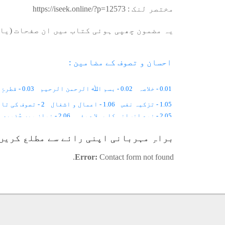
مختصر لنک :
https://iseek.online/?p=12573
یہ مضمون چھپی ہوئی کتاب میں ان صفحات (یا 
احسان و تصوف کے مضامین :
0.01 - خلاصہ
0.02 - بسم اﷲ الرحمن الرحیم
0.03 - قطرۂِ بارش
1.05 - تزکیہ نفس
1.06 - اعمال و اشغال
2 - تصوف کی تاریخ
2.05 - نوعِ انسانی کا پہلا صوفی
2.06 - نماز میں حُضوری
2.12 - قرآن اور تصوّف
2.13 - گھڑی کی سوئیاں
2.14 - پیدائشی شعور
براہِ مہربانی اپنی رائے سے مطلع کریں
3.03 - یُونانی تصوّف
3.04 - یہودی تصوّف
3.05 - عیسائی تصوّف
4.03 - منافِقانہ طرزِ عمل
4.04 - تارِکُ الدّنیا
4.05 - تھیا سوفی
Error:
Contact form not found.
5.04 - اَنفَس و آفاق
5.05 - حضرت رابعہ بصریؒ
5.06 - فلاسِفہ اور تصوّف
6.02 - فضائلِ اِخلاق
6.03 - عبادات کا کردار
6.04 - چار سُتون
7.01 - مخلوق کی ڈیوٹی
7.02 - گیارہ ہزار نَوعیں
7.03 - ہر مخلوق دوسری مخلوق کے ساتھ بندھی ہوئی ہے
7.05 - حُقوقِ انسانی اور دیگر مخلوق کے حُقوق
8 - بیعت
8.06 - نظامِ تربیّت
8.07 - روحانی اُستاد کی خصوصیات
9 - نسب
10.01 - مخلوقات کا حلیہ
10.02 - خلاء
10.03 - بیس ہزار فرشتے