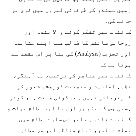
زمین سمندر کی طوفانی لہروں میں غرق ہو
جائے گی۔
کائنات میں تفکر کرنے والا بندہ اور
روحانی سائنس کا طالب علم اپنے مشاہدہ
اور تجزیہ(Analysis) کی بنا پر اس مقصد سے
ہوتا ہے کہ
کائنات میں عناصر کی ترتیب، ہم آہنگی،
نظم، افادیت و مقصدیت کورچشم شعور کی
کارفرمائی نہیں ہے۔ کوئی طاقت ہے، کوئی
ہستی جس کے حکم پر ازل تا ابد نظام حیات و
کائنات قائم ہے اور اس سارے نظام میں
تمام عناصر، تمام مناظر اور سب مظاہر