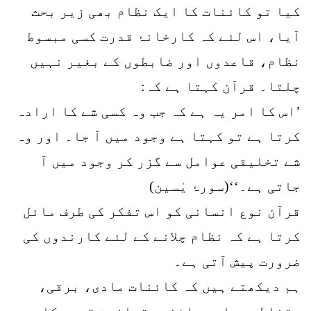
کیا تو کائنات کا ایک نظام بھی زیر بحث
آیا، اس لئے کہ کارخانۂ قدرت کسی مبسوط
نظام، قاعدوں اور ضابطوں کے بغیر نہیں
چلتا۔ قرآن کہتا ہے کہ:
’اس کا امر یہ ہے کہ جب وہ کسی شے کا ارادہ
کرتا ہے تو کہتا ہے وجود میں آ جا۔ اور وہ
شے تخلیقی عوامل سے گزر کر وجود میں آ
جاتی ہے۔‘‘(سورۂ یٰسین)
قرآن نوع انسانی کو اس تفکر کی طرف مائل
کرتا ہے کہ نظام چلانے کے لئے کارندوں کی
ضرورت پیش آتی ہے۔
ہم دیکھتے ہیں کہ کائنات مادی، برقی،
مقناطیسی اور سائنسی قوانین قدرت کا