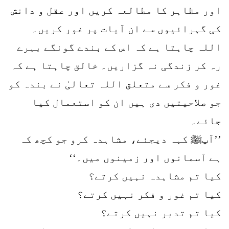
اور مظاہر کا مطالعہ کریں اور عقل و دانش
کی گہرائیوں سے ان آیات پر غور کریں۔
اللہ چاہتا ہے کہ اس کے بندے گونگے بہرے
رہ کر زندگی نہ گزاریں۔ خالق چاہتا ہے کہ
غور و فکر سے متعلق اللہ تعالیٰ نے بندہ کو
جو صلاحیتیں دی ہیں ان کو استعمال کیا
جائے۔
’’آپﷺ کہہ دیجئے، مشاہدہ کرو جو کچھ کہ
ہے آسمانوں اور زمینوں میں۔‘‘
کیا تم مشاہدہ نہیں کرتے؟
کیا تم غور و فکر نہیں کرتے؟
کیا تم تدبر نہیں کرتے؟