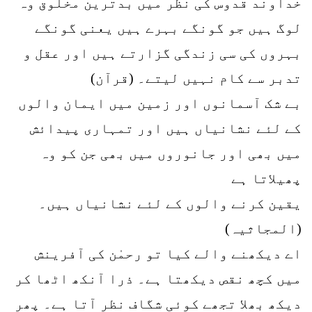
خداوند قدوس کی نظر میں بدترین مخلوق وہ
لوگ ہیں جو گونگے بہرے ہیں یعنی گونگے
بہروں کی سی زندگی گزارتے ہیں اور عقل و
تدبر سے کام نہیں لیتے۔ (قرآن)
بے شک آسمانوں اور زمین میں ایمان والوں
کے لئے نشانیاں ہیں اور تمہاری پیدائش
میں بھی اور جانوروں میں بھی جن کو وہ
پھیلاتا ہے
یقین کرنے والوں کے لئے نشانیاں ہیں۔
(المجاثیہ)
اے دیکھنے والے کیا تو رحمٰن کی آفرینش
میں کچھ نقص دیکھتا ہے۔ ذرا آنکھ اٹھا کر
دیکھ بھلا تجھے کوئی شگاف نظر آتا ہے۔ پھر