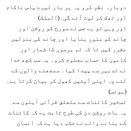
دوبارہ نظر کر، یہ ہر بار تیرے پاس ناکام
اور تھک کر لوٹ آئے گی۔(الملک)
اور وہی تو ہے جس نے سورج کو روشن اور
چاند کو منور بنایا اور چاند کی منزلیں
مقرر کیں تا کہ تم برسوں کا شمار اور
کاموں کا حساب معلوم کرو۔ یہ سب کچھ خدا
نے تدبیر سے پیدا کیا۔ سمجھنے والوں کے
لئے وہ اپنی آیتیں کھول کر بیان کرتا ہے۔
(یونس)
تسخیر کائنات سے متعلق قرآنی آیتوں سے
یہ بات روشن دن کی طرح ثابت ہے کہ کائنات
کے بنانے والے نے حکم دیا ہے کہ انسان