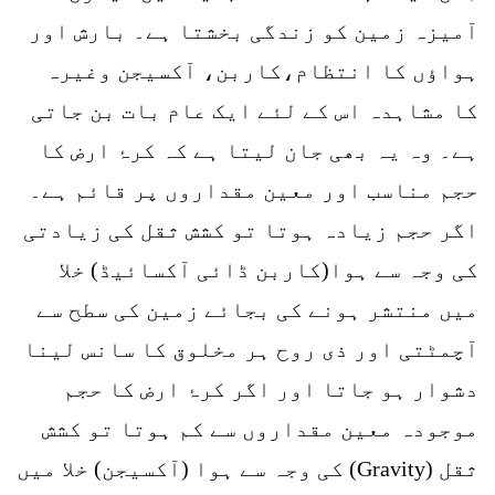
آمیزہ زمین کو زندگی بخشتا ہے۔ بارش اور
ہواؤں کا انتظام،كاربن، آکسیجن وغیرہ
کا مشاہدہ اس کے لئے ایک عام بات بن جاتی
ہے۔ وہ یہ بھی جان لیتا ہے کہ کرۂ ارض کا
حجم مناسب اور معین مقداروں پر قائم ہے۔
اگر حجم زیادہ ہوتا تو کشش ثقل کی زیادتی
کی وجہ سے ہوا(کاربن ڈائی آکسائیڈ) خلا
میں منتشر ہونے کی بجائے زمین کی سطح سے
آچمٹتی اور ذی روح ہر مخلوق کا سانس لینا
دشوار ہو جاتا اور اگر کرۂ ارض کا حجم
موجودہ معین مقداروں سے کم ہوتا تو کشش
ثقل (Gravity) کی وجہ سے ہوا (آکسیجن) خلا میں