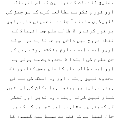
تخلیق کائنات کے قوانین کا اس انہماک
اور غور و فکر سے مطالعہ کرے کہ ہر چیز کی
کاریگری سامنے آ جائے۔ تخلیقی فارمولوں
پر غور کرنے والا طالب علم جب انہماک کے
نقطۂ عروج میں داخل ہو جاتا ہے تو اس کے
اوپر ایسے ایسے علوم منکشف ہوتے ہیں کہ
جن علوم کی ابتدا لا محدودیت سے ہوتی ہے
اور ایسے طالب علم کا علم محض کتابوں تک
محدود نہیں رہتا۔ اور وہ اسلاف کی بنائی
ہوئی دہلیز پر بیٹھا ہوا مکان کی اینٹیں
شمار نہیں کرتا رہتا۔ وہ تدبر اور تفکر
کی کسوٹی پر مشاہدہ اور تجزیہ کر کے یہ
جان لیتا ہے کہ فضائے بسیط میں گیسوں کا