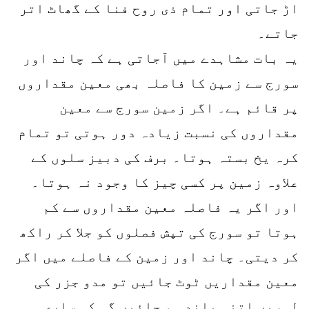
اڑ جاتی اور تمام ذی روح فنا کے گھاٹ اتر
جاتے۔
یہ بات مشاہدے میں آجاتی ہے کہ چاند اور
سورج سے زمین کا فاصلہ بھی معین مقداروں
پر قائم ہے۔ اگر زمین سورج سے معین
مقداروں کی نسبت زیادہ دور ہوتی تو تمام
کرہ یخ بستہ ہوتا۔ برف کی دبیز سلوں کے
علاوہ زمین پر کسی چیز کا وجود نہ ہوتا۔
اور اگر یہ فاصلہ معین مقداروں سے کم
ہوتا تو سورج کی تپش فصلوں کو جلا کر راکھ
کر دیتی۔ چاند اور زمین کے فاصلے میں اگر
معین مقداریں ٹوٹ جائیں تو مدو جزر کی
لہریں اتنی بلند ہو جائیں گی کہ ساری