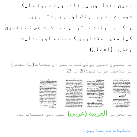
معین مقداروں پر قائم رہتے ہوئے ایک
دوسرے سے ہم آہنگ اور ہم رشتہ ہیں۔
پاک اور بلند مرتبہ ہے وہ ذات جس نے تخلیق
کیا معین مقداروں کے ساتھ اور ہدایت
بخشی۔ (الاعلیٰ)
یہ مضمون چھپی ہوئی کتاب میں ان صفحات (یا صفحہ)
پر ملاحظہ فرمائیں:
20
تا
23
العربية
(
عربی
)
یہ تحریر
میں بھی دستیاب ہے۔
تجلیات کے مضامین :