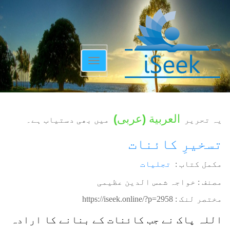
Toggle
navigation
العربية
(
عربی
)
یہ تحریر
میں بھی دستیاب ہے۔
تسخیرِ کائنات
مکمل کتاب :
تجلیات
مصنف : خواجہ شمس الدین عظیمی
مختصر لنک :
https://iseek.online/?p=2958
اللہ پاک نے جب کائنات کے بنانے کا ارادہ