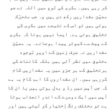
کر رہی ہیں۔ بکری کی نَوع میں اللہ نے جو
معیّن مقداریں رکھ دی ہیں وہ جب متحرّک
ہوتی ہیں تو اس کے نتیجے میں بکری کی
تخلیق ہوتی ہے۔ ایسا نہیں ہوتا کہ بکری
کے پیٹ سے کبوتر پیدا ہوجائے۔ یہ معیّن
مقداریں نہ صرف زمین کے اوپر مَوجود
مخلوق میں نظر آتی ہیں بلکہ کائنات کی
ہرتخلیق کے ہر جزو میں یہ مقداریں کام
کررہی ہیں۔ ان مقداروں کا اہم کام یہ ہے
کہ جب آپس میں ردّ و بدل ہوتی ہیں یا ان کا
آپس میں ایک دوسرے کے اندر انجذاب ہوتا
ہے تو مختلف رنگ اِختیار کر لیتی ہیں اور