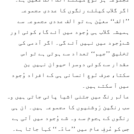
اگر گلاب کیلئے رنگوں کا عددی مجموعہ
’’الف‘‘ معیّن ہے تو الف عددی مجموعہ سے
ہمیشہ گلاب ہی وُجود میں آئے گا، کوئی اور
شےوُجود میں نہیں آئے گی۔ اگر آدمی کی
تخلیق ’’جیم‘‘ تعداد سے ہوتی ہے تو اس
مقدار سے کوئی دوسرا حیوان نہیں بن
سکتا، صرف نَوعِ انسانی ہی کے افراد وُجود
میں آ سکتے ہیں۔
عالم رنگ میں جتنی اشیا پائی جاتی ہیں وہ
سب رنگین رَوشنیوں کا مجموعہ ہیں۔ ان ہی
رنگوں کے ہجوم سے وہ شے وُجود میں آتی ہے
جس کو عُرفِ عام میں ’’مادّہ‘‘ کہا جاتا ہے۔