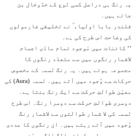
یہ رنگ ہی دراصل کسی نَوع کے خدّوخال بن
جاتے ہیں۔
قلندر بابا اولیاء ؒ نے تخلیقی فارمولوں
کی وضاحت اس طرح کی ہے۔
’’ کائنات میں مَوجود تمام مادّی اجسام
لاشمار رنگوں میں سے متعدّد رنگوں کا
مجموعہ ہوتے ہیں۔ یہ رنگ نَسمہ کے مخصوص
حرکات سے وُجود میں آتے ہیں۔ نَسمہ (Aura) کی
معیّن طوالتِ حرکت سے ایک رنگ بنتا ہے۔
دوسری طوالتِ حرکت سے دوسرا رنگ۔ اس طرح
نَسمہ کی لا شمار طوالتوں سے لاشمار رنگ
وُجود میں آتے رہتے ہیں۔ ان رنگوں کا عددی
مجموعہ ہر نَوع کیلئے الگ الگ معیّن ہے۔