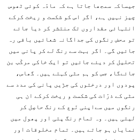
جیساکہ سمجھا جاتا ہے کہ مادّہ کوئی ٹھوس
چیز نہیں ہے، اگر اس کو شکست و ریخت کرکے
انتہائی مقداروں تک منتشر کر دیا جائے
تو محض رنگوں کی جداگانہ شعائیں باقی رہ
جائیں گی۔ اگر بہت سے رنگ لے کر پانی میں
تحلیل کر دیئے جائیں تو ایک خاکی مرکّب بن
جائےگا، جس کو ہم مٹی کہتے ہیں۔ گھاس،
پودوں اور درختوں کی جڑیں پانی کی مدد سے
مٹی کے ذرّات کی شکست و ریخت کرکے ان ہی
رنگوں میں سےاپنی نَوع کے رنگ حاصِل کر
لیتی ہیں۔ وہ تمام رنگ پتی اور پھول میں
نمایاں ہو جاتے ہیں۔ تمام مخلوقات اور