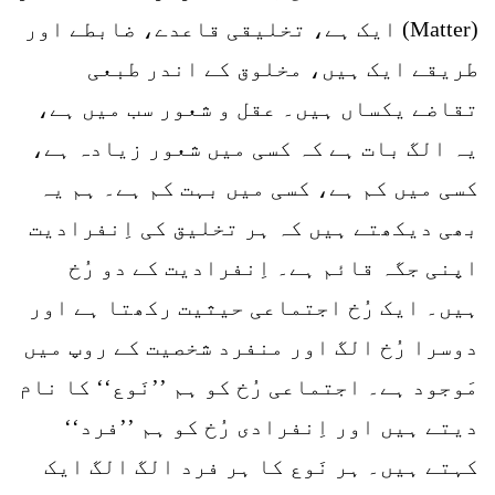
(Matter) ایک ہے، تخلیقی قاعدے، ضابطے اور
طریقے ایک ہیں، مخلوق کے اندر طبعی
تقاضے یکساں ہیں۔ عقل و شعور سب میں ہے،
یہ الگ بات ہے کہ کسی میں شعور زیادہ ہے،
کسی میں کم ہے، کسی میں بہت کم ہے۔ ہم یہ
بھی دیکھتے ہیں کہ ہر تخلیق کی اِنفرادیت
اپنی جگہ قائم ہے۔ اِنفرادیت کے دو رُخ
ہیں۔ ایک رُخ اجتماعی حیثیت رکھتا ہے اور
دوسرا رُخ الگ اور منفرد شخصیت کے روپ میں
مَوجود ہے۔ اجتماعی رُخ کو ہم ’’نَوع‘‘ کا نام
دیتے ہیں اور اِنفرادی رُخ کو ہم ’’فرد‘‘
کہتے ہیں۔ ہر نَوع کا ہر فرد الگ الگ ایک