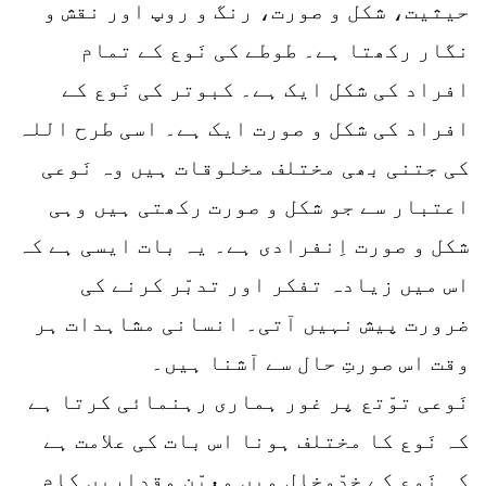
حیثیت، شکل و صورت، رنگ و روپ اور نقش و
نگار رکھتا ہے۔ طوطے کی نَوع کے تمام
افراد کی شکل ایک ہے۔ کبوتر کی نَوع کے
افراد کی شکل و صورت ایک ہے۔ اسی طرح اللہ
کی جتنی بھی مختلف مخلوقات ہیں وہ نَوعی
اعتبار سے جو شکل و صورت رکھتی ہیں وہی
شکل و صورت اِنفرادی ہے۔ یہ بات ایسی ہے کہ
اس میں زیادہ تفکر اور تدبّر کرنے کی
ضرورت پیش نہیں آتی۔ انسانی مشاہدات ہر
وقت اس صورتِ حال سے آشنا ہیں۔
نَوعی توّتع پر غور ہماری رہنمائی کرتا ہے
کہ نَوع کا مختلف ہونا اس بات کی علامت ہے
کہ نَوع کے خدّوخال میں معیّن مقداریں کام