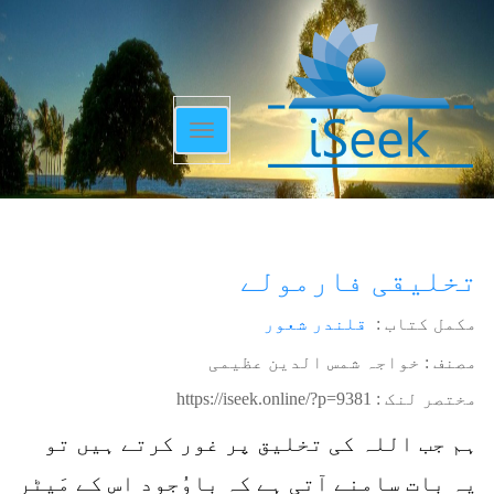
Toggle
navigation
تخلیقی فارمولے
مکمل کتاب :
قلندر شعور
مصنف : خواجہ شمس الدین عظیمی
مختصر لنک :
https://iseek.online/?p=9381
ہم جب اللہ کی تخلیق پر غور کرتے ہیں تو
یہ بات سامنے آتی ہے کہ باوُجود اس کے مَیٹر