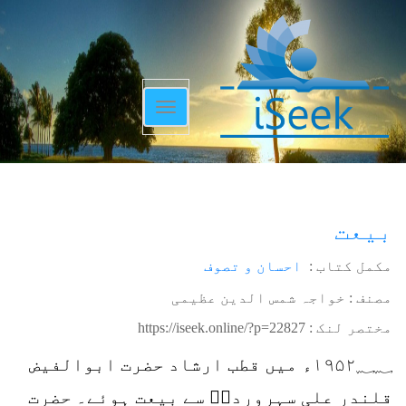
Toggle
navigation
بیعت
مکمل کتاب :
احسان و تصوف
مصنف : خواجہ شمس الدین عظیمی
مختصر لنک :
https://iseek.online/?p=22827
۱۹۵۲؁؁ء میں قطب ارشاد حضرت ابوالفیض
قلندر علی سہروردیؒ سے بیعت ہوئے۔ حضرت