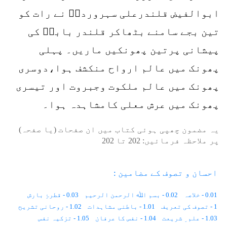
ابوالفیض قلندرعلی سہروردیؒ نے رات کو
تین بجے سامنے بٹھاکر قلندر باباؒ کی
پیشانی پرتین پھونکیں ماریں۔ پہلی
پھونک میں عالم ارواح منکشف ہوا،دوسری
پھونک میں عالم ملکوت وجبروت اور تیسری
پھونک میں عرش معلی کامشاہدہ ہوا۔
یہ مضمون چھپی ہوئی کتاب میں ان صفحات (یا صفحہ)
پر ملاحظہ فرمائیں:
202
تا
202
احسان و تصوف کے مضامین :
0.01 - خلاصہ
0.02 - بسم اﷲ الرحمن الرحیم
0.03 - قطرۂِ بارش
1 - تصوف کی تعریف
1.01 - باطنی مشاہدات
1.02 - روحانی تشریح
1.03 - علم ِ شریعت
1.04 - نفس کا عرفان
1.05 - تزکیہ نفس