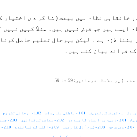
ور خانقاہی نظام میں بیعت ( شا گر د ی اختیار 
 ایسے ہیں جو فرض نہیں ہیں۔ مثلاً کہیں نہیں 
بننا لازم ہے ۔ لیکن بہرحال تعلیم حاصل کرنا
کے فوائد بیان کئے ہیں۔
صفحہ) پر ملاحظہ فرمائیں:
59
تا
59
1 - تصوف کی تعریف
1.01 - باطنی مشاہدات
1.02 - روحانی تشریح
2.01 - زمین پر انسان کا پہلا دن
2.02 - معاشرتی قوانین
2.03 - جسمانی رُخ ، روحانی رُخ
2.07 - دعوتِ حق
2.08 - یَومِ اَزل کا وعدہ
2.09 - اللہ کے نمائندے
2.10 - اللہ کی بادشاہی کا رُکن
2.15 - پہلے آسمان کا شعور
3 - تصوّف اور رَہبانیّت
3.01 - تَرکِ دُنیا
سارے دکھاو ↓