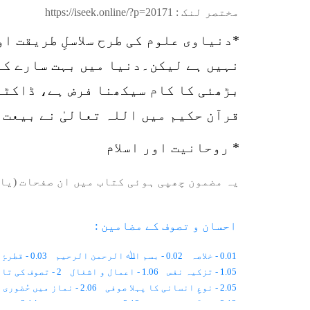
مختصر لنک :
https://iseek.online/?p=20171
*دنیاوی علوم کی طرح سلاسلِ طریقت ا
نہیں ہے لیکن۔دنیا میں بہت سارے کام
بڑھئی کا کام سیکھنا فرض ہے، ڈاکٹر 
قرآن حکیم میں اللہ تعالیٰ نے بیعت 
* روحانیت اور اسلام
یہ مضمون چھپی ہوئی کتاب میں ان صفحات (یا 
احسان و تصوف کے مضامین :
0.01 - خلاصہ
0.02 - بسم اﷲ الرحمن الرحیم
0.03 - قطرۂِ بارش
1.05 - تزکیہ نفس
1.06 - اعمال و اشغال
2 - تصوف کی تاریخ
2.05 - نوعِ انسانی کا پہلا صوفی
2.06 - نماز میں حُضوری
2.12 - قرآن اور تصوّف
2.13 - گھڑی کی سوئیاں
2.14 - پیدائشی شعور