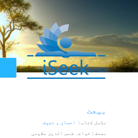
بیعت
مکمل کتاب :
احسان و تصوف
مصنف : خواجہ شمس الدین عظیمی