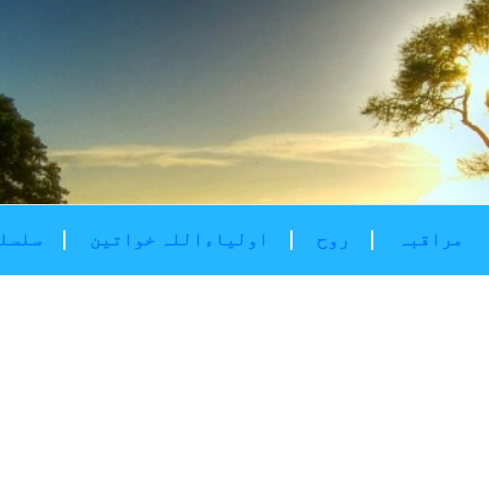
مراقبہ
روح
اولیاءاللہ خواتین
سلسلۂ