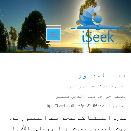
Toggle
navigation
بیت المعمور
مکمل کتاب :
احسان و تصوف
مصنف : خواجہ شمس الدین عظیمی
مختصر لنک :
https://iseek.online/?p=22069
سدرۃ المنتہا کے نیچے،بیت المعمو ر ہے۔
بیت المعمو ر حضرت ابراہیم خلیل اﷲ کا