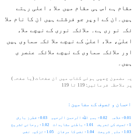
مقام ہے اس ہی مقام میں ملا ء اعلی رہتے
ہیں۔ان کے اوپر جو فرشتے ہیں ان کا نام ملا
ئکہ نو ری ہے۔ ملائکہ نوری کے نیچے ملاء
اعلیٰ، ملاء اعلیٰ کے نیچے ملا ئکہ سماوی ہیں
اور ملائکہ سماوی کے نیچے ملائکہ عنصر ی
ہیں۔
یہ مضمون چھپی ہوئی کتاب میں ان صفحات (یا صفحہ)
پر ملاحظہ فرمائیں:
119
تا
119
احسان و تصوف کے مضامین :
0.01 - خلاصہ
0.02 - بسم اﷲ الرحمن الرحیم
0.03 - قطرۂِ بارش
1 - تصوف کی تعریف
1.01 - باطنی مشاہدات
1.02 - روحانی تشریح
1.03 - علم ِ شریعت
1.04 - نفس کا عرفان
1.05 - تزکیہ نفس