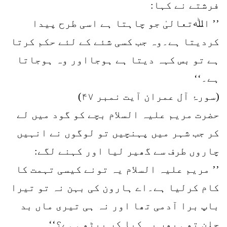
فرشتے نے کہا:
’’ اﷲتعالیٰ جو چاہتا ہے اسی طرح پیدا
کردیتا ہے۔وہ جب کسی شئے کے لئے حکم کرتا
ہے تو بس کہہ دیتا ہے ہوجااور وہ ہوجاتا
ہے۔‘‘
(سورۂ آل عمران آیت نمبر ۴۷)
حضرت مریم علیہ السلام بچے کو گود میں لے
کر جب شہر میں پہنچیں تو لوگوں نے انہیں
چاروں طرف سے گھیر لیا اور کہنے لگے:
’’ مریم علیہ السلام یہ تونے کیسی تہمت کا
کام کرلیا ہے۔اے ہارون کی بہن نہ تو تیرا
باپ برا آدمی تھا اور نہ ہی تیری ماں بد
چلن تھی پھر یہ کیا کر بیٹھی ہے؟‘‘