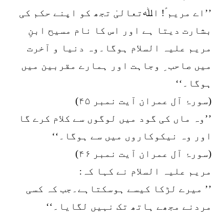
’’اے مریم ؑ! اﷲتعالیٰ تجھ کو اپنے حکم کی
بشارت دیتا ہے اور اس کا نام مسیح ابنِ
مریم علیہ السلام ہوگا۔وہ دنیا و آخرت
میں صاحب ِ وجاہت اور ہمارے مقربین میں
ہوگا۔‘‘
(سورۂ آل عمران آیت نمبر ۴۵)
’’وہ ماں کی گود میں لوگوں سے کلام کرے گا
اور وہ نیکوکاروں میں سے ہوگا۔‘‘
(سورۂ آل عمران آیت نمبر ۴۶)
مریم علیہ السلام نے کہا کہ:
’’ میرے لڑکا کیسے ہوسکتاہے۔جب کہ کسی
مردنے مجھے ہاتھ تک نہیں لگایا۔‘‘