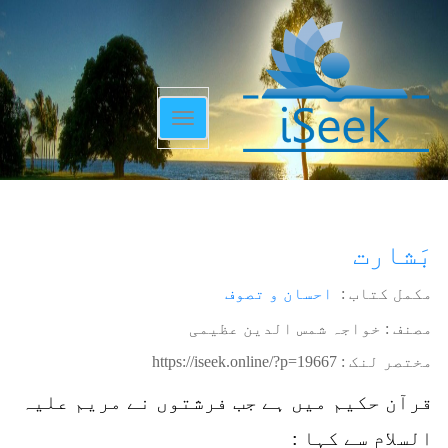
Toggle
navigation
بَشارت
مکمل کتاب :
احسان و تصوف
مصنف : خواجہ شمس الدین عظیمی
مختصر لنک :
https://iseek.online/?p=19667
قرآن حکیم میں ہے جب فرشتوں نے مریم علیہ
السلام سے کہا :