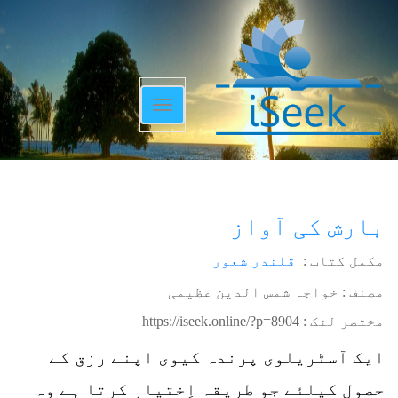
Toggle
navigation
بارش کی آواز
مکمل کتاب :
قلندر شعور
مصنف : خواجہ شمس الدین عظیمی
مختصر لنک :
https://iseek.online/?p=8904
ایک آسٹریلوی پرندہ کیوی اپنے رزق کے
حصول کیلئے جو طریقہ اِختیار کرتا ہے وہ