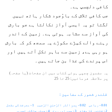
کافی دلچسپ ہے۔
جب کافی تلاش کے باوُجود شکار ہاتھ نہیں
لگتا تو یہ ایسی آواز نکالتا ہے جو بارش
کی آواز سے مشابہ ہوتی ہے۔ زمین کے اندر
رہنے والے کیڑے مکوڑے یہ سمجھ کر کہ بارش
ہو رہی ہے، زمین سے باہر نکل آتے ہیں اور
اس پرندے کی غذا بن جاتے ہیں۔
یہ مضمون چھپی ہوئی کتاب میں ان صفحات (یا صفحہ)
پر ملاحظہ فرمائیں:
25
تا
25
قلندر شعور کے مضامین :
0.01 - رباعی
0.02 - بِسمِ اللہِ الرّحمٰنِ الرّحِیم
1 - معرفت کی مشعل
2 - قلندر کا مقام
3 - جسم اور روح
4 - جیتی جاگتی تصویر