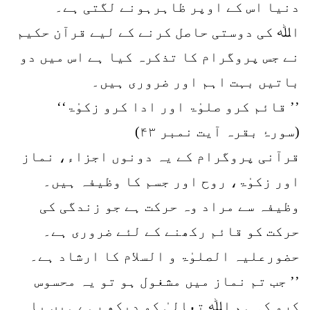
دنیا اس کے اوپر ظاہرہونے لگتی ہے۔
اﷲ کی دوستی حاصل کرنے کے لیے قرآن حکیم
نے جس پروگرام کا تذکرہ کیا ہے اس میں دو
باتیں بہت اہم اور ضروری ہیں۔
’’ قائم کرو صلوٰۃ اور ادا کرو زکوٰۃ‘‘
(سورۂ بقرہ آیت نمبر ۴۳)
قرآنی پروگرام کے یہ دونوں اجزاء، نماز
اور زکوٰۃ، روح اور جسم کا وظیفہ ہیں۔
وظیفہ سے مراد وہ حرکت ہے جو زندگی کی
حرکت کو قائم رکھنے کے لئے ضروری ہے۔
حضورعلیہ الصلوٰۃ و السلام کا ارشاد ہے۔
’’ جب تم نماز میں مشغول ہو تو یہ محسوس
کرو کہ ہم اﷲ تعالیٰ کو دیکھ رہے ہیں یا