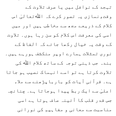
تہجد کے نوافل میں یا صرف تلاوت کے
وقت،نمازی یہ تصور کرے کہ اﷲتعالیٰ اس
کلام کے ذریعے مجھ سے مخاطب ہیں اور میں
اسی کی معرفت اس کلام کو سن رہا ہوں۔ تلاوت
کے وقت یہ خیال رکھا جائے کہ الفاظ کے
نوری تمثلات ہمارے اوپر منکشف ہورہے ہیں۔
بندہ جب ذہنی توجہ کے ساتھ کلام اﷲ کی
تلاوت کرتا ہے تو اسے انہماک نصیب ہو جاتا
ہے۔ قرآنی آیات کو بارباپڑھنے سے ملاء
اعلیٰ سے ایک ربط پیدا ہوجاتا ہے۔ چنانچہ
جس قدر قلب کا آئینہ صاف ہوتا ہے اسی
مناسبت سے معانی و مفاہیم کی نورانی