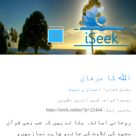
Toggle
navigation
اﷲ کا عرفان
مکمل کتاب :
احسان و تصوف
مصنف : خواجہ شمس الدین عظیمی
مختصر لنک :
https://iseek.online/?p=22444
روحانی اساتذہ بتا تے ہیں کہ جب بھی قرآن
مجید کی تلاوت کی جائے، چاہے نمازمیں،