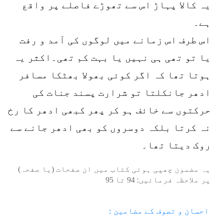
یہ کالا پہاڑ اس سے تھوڑے فاصلے پر واقع
ہے۔
اس طرف اس زمانے میں لوگوں کی آمد و رفت
یا تو تھی ہی نہیں یا بہت کم تھی۔اکثر یہ
ہوتا تھا کہ اگر کوئی بھولا بھٹکا مسافر
ادھر جانکلتا تو شرارت پسند جنات کی
حرکتوں سے خائف ہو کر پھر کبھی ادھر کا رخ
نہ کرتا بلکہ دوسروں کو بھی ادھر جانے سے
روک دیتا تھا۔
یہ مضمون چھپی ہوئی کتاب میں ان صفحات (یا صفحہ)
پر ملاحظہ فرمائیں:
94
تا
95
احسان و تصوف کے مضامین :