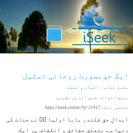
Toggle
navigation
ایک خوبصورت روحانی تمثیل
مکمل کتاب :
احسان و تصوف
مصنف : خواجہ شمس الدین عظیمی
مختصر لنک :
https://iseek.online/?p=21917
ابدالِ حق قلندر بابا اولیا ءؒ نے جنات کی
دنیا سے متعلق حقائق و انکشاف پر ایک