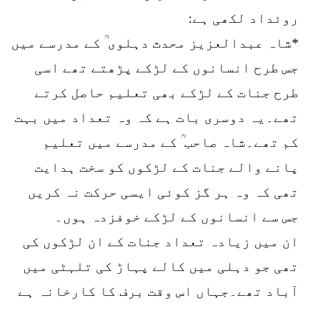
روئداد لکھی ہے:
*شاہ عبدالعزیز محدث دہلوی ؒ کے مدرسے میں
جس طرح انسانوں کے لڑکے پڑھتے تھے اسی
طرح جنات کے لڑکے بھی تعلیم حاصل کرتے
تھے۔یہ دوسری بات ہے کہ وہ تعداد میں بہت
کم تھے۔شاہ صاحب ؒ کے مدرسے میں تعلیم
پانے والے جنات کے لڑکوں کو سخت ہدایت
تھی کہ وہ ہر گز کوئی ایسی حرکت نہ کریں
جس سے انسانوں کے لڑکے خوفزدہ ہوں۔
ان میں زیادہ تعداد جنات کے ان لڑکوں کی
تھی جو دہلی میں کالے پہاڑ کی تلہٹی میں
آباد تھے۔جہاں اس وقت برف کا کارخانہ ہے