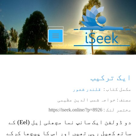
Toggle
navigation
ایک ترکیب
مکمل کتاب :
قلندر شعور
مصنف : خواجہ شمس الدین عظیمی
مختصر لنک :
https://iseek.online/?p=8926
دو ڈولفن ایک سانپ نما مچھلی اِیل (Eel) کے
ساتھ کھیل رہی تھیں اور اس کا پیچھا کرکے