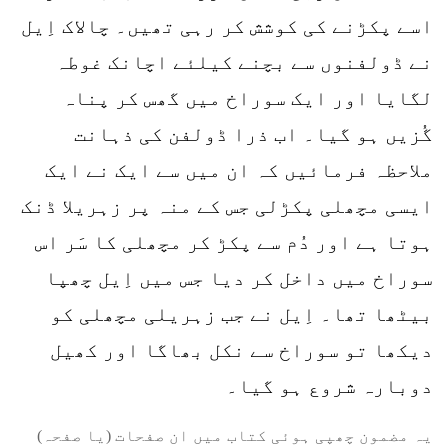
اسے پکڑنے کی کوشش کر رہی تھیں۔ چالاک اِیل
نے ڈولفنوں سے بچنے کیلئے اچانک غوطہ
لگایا اور ایک سوراخ میں گھس کر پناہ
گُزیں ہو گیا۔ اب ذرا ڈولفن کی ذہانت
ملاحظہ فرمائیں کہ ان میں سے ایک نے ایک
ایسی مچھلی پکڑلی جس کے منہ پر زہریلا ڈنک
ہوتا ہے اور دُم سے پکڑ کر مچھلی کا سَر اس
سوراخ میں داخل کر دیا جس میں اِیل چھپا
بیٹھا تھا۔ اِیل نے جب زہریلی مچھلی کو
دیکھا تو سوراخ سے نکل بھاگا اور کھیل
دوبارہ شروع ہو گیا۔
یہ مضمون چھپی ہوئی کتاب میں ان صفحات (یا صفحہ)