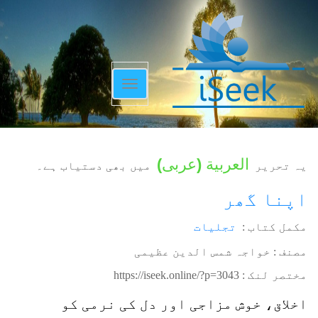
Toggle
navigation
العربية
(
عربی
)
یہ تحریر
میں بھی دستیاب ہے۔
اپنا گھر
مکمل کتاب :
تجلیات
مصنف : خواجہ شمس الدین عظیمی
مختصر لنک :
https://iseek.online/?p=3043
اخلاق، خوش مزاجی اور دل کی نرمی کو