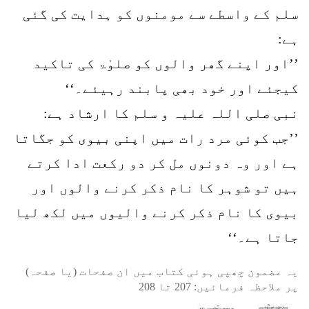
سلم کے واسطے سے مومنوں کو ہدایت کی گئی
ہے:
’’اور اپنے گھر والوں کو صلوٰۃ کی تاکید
کیجئے اور خود بھی پابند رہیئے۔‘‘
نبی صلی اللہ علیہ و سلم کا ارشاد ہے:
’’جب کوئی مرد رات میں اپنی بیوی کو جگاتا
ہے اور وہ دونوں مل کر دو رکعت ادا کرتے
ہیں تو شوہر کا نام ذکر کرنے والوں اور
بیوی کا نام ذکر کرنے والیوں میں لکھ لیا
جاتا ہے۔‘‘
یہ مضمون چھپی ہوئی کتاب میں ان صفحات (یا صفحہ)
پر ملاحظہ فرمائیں:
207
تا
208