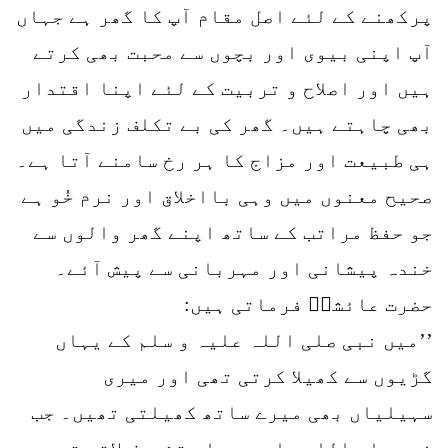
پرکھنے کے لئے اصل مقام آپ کا گھر ہے جہاں
آپ اپنی بیوی اور بچوں سے محبت بھی کرتے
ہیں اور اصلاح و تربیت کے لئے اپنا اقتدار
بھی چاہتے ہیں۔ گھر کی بے تکلف زندگی میں
ہی طبیعت اور مزاج کا ہر رخ سامنے آتا ہے۔
صحیح معنوں میں وہی بااخلاق اور نرم خُو ہے
جو حفظ مراتب کے ساتھ اپنے گھر والوں سے
خندہ پیشانی اور مہربانی سے پیش آئے۔
حضرت عائشہؓ فرماتی ہیں:
’’میں نبی صلی اللہ علیہ و سلم کے یہاں
گڑیوں سے کھیلا کرتی تھی اور میری
سہیلیاں بھی میرے ساتھ کھیلتی تھیں۔ جب
نبی صلی اللہ علیہ و سلم تشریف لاتے تو سب