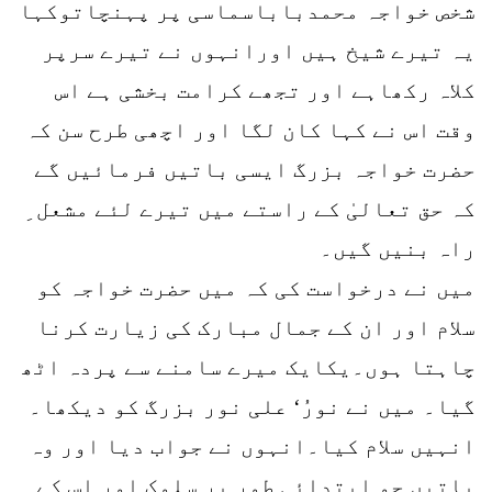
شخص خواجہ محمدباباسماسی پر پہنچاتوکہا
یہ تیرے شیخ ہیں اورانہوں نے تیرے سرپر
کلاہ رکھاہے اور تجھے کرامت بخشی ہے اس
وقت اس نے کہا کان لگا اور اچھی طرح سن کہ
حضرت خواجہ بزرگ ایسی باتیں فرمائیں گے
کہ حق تعالیٰ کے راستے میں تیرے لئے مشعل ِ
راہ بنیں گیں۔
میں نے درخواست کی کہ میں حضرت خواجہ کو
سلام اور ان کے جمال مبارک کی زیارت کرنا
چاہتا ہوں۔یکایک میرے سامنے سے پردہ اٹھ
گیا۔ میں نے نورُ‘ علی نور بزرگ کو دیکھا۔
انہیں سلام کیا۔انہوں نے جواب دیا اور وہ
باتیں جو ابتدائی طور پر سلوک اور اس کے