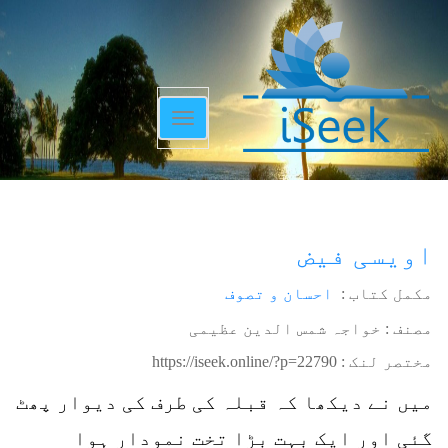
Toggle
navigation
اویسی فیض
مکمل کتاب :
احسان و تصوف
مصنف : خواجہ شمس الدین عظیمی
مختصر لنک :
https://iseek.online/?p=22790
میں نے دیکھا کہ قبلہ کی طرف کی دیوار پھٹ
گئی اور ایک بہت بڑا تخت نمودار ہوا