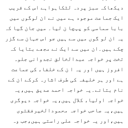
دیکھاکہ سبز پردہ لٹکاہواہے اس کے قریب
ایک جماعت موجود ہے میں نے ان لوگوں میں
بابا سماسی کو پہچا ن لیا۔ میں جان گیا کہ
یہ ان لو گوں میں سے ہیں جو اس جہان سے گزر
چکے ہیں۔ان میں سے ایک نے مجھے بتایا کہ
تخت پر خواجہ عبدالخالق نجدوانی جلوہ
افروز ہیں اور یہ ا ن کے خلفاء کی جماعت
ہے اور ہر خلیفہ کی طرف اشارہ کرکے ان کے
نام بتائے۔یہ خواجہ احمد صدیق ہیں،یہ
خواجہ اولیاء کلال ہیں،یہ خواجہ دیوگری
ہیں،یہ صاحب خواجہ محمودالخیرفقتوی
ہیں،اور یہ خواجہ علی راستی ہیں،جب وہ