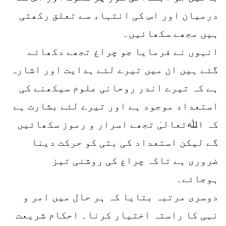
درمیان اور اس کی انتہاء سے تعلق رکھتی
ہیں مجھے سکھائیں۔
انہوں نے فرمایا جو چراغ تجھے دکھائے
گئے ہیں ان میں تیرے لئے ہدایت اور اشارہ
ہے کہ تیرے اندر روحانی علوم سیکھنے کی
استعداد موجود ہے اور تیرے لئے بشارت ہے
کہ اﷲتعالیٰ تجھے اسرار و رموز سکھائیں
گے لیکن استعداد کی بتی کو حرکت دینا
ضروری ہے تاکہ چراغ کی روشنی تیز
ہوجائے۔
دوسری مرتبہ بتایا کہ ہر حال میں امر و
نہی کا راستہ اختیار کرنا۔ احکام شریعت