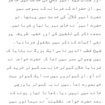
ہو۔ان حضرات کے فرمانے کے بموجب میں
حضرت امیر کلال ؒ کی خدمت میں پہنچا۔تو
حضرت امیر ؒ نے خاص مہر بانیاں فرمائیں۔
مجھے ذکر کی تلقین کی اور خفیہ طریقہ پر
نفی اثبات کے ذکر میں مشغول فرمادیا۔
شیخ قطب الدین نامی ایک بزرگ نے بتایا کہ
میں چھوٹی عمر میں تھا کہ حضرت خواجہ نے
فرمایا فلاں کبوتر خانے سے کبوتر خرید کر
لے آؤ۔ان کبوتروں میں سے ایک کبوتر بہت
خوبصورت تھا۔میں نے یہ کبوتر باورچی
خانے میں نہیں دیا۔کھانا تیار ہونے کے
بعد حضرت خواجہ نقشبند ؒ نے مہمانوں میں