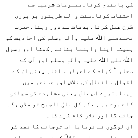
کی پابندی کرنا۔ممنوعات شرعیہ سے
اجتناب کرنا۔سنت والے طریقوں پر پوری
طرح عمل کرنا۔بدعات سے دور رہنا۔حضرت
محمدصلی اﷲ علیہ وآلہٖ وسلم کی احادیث کو
ہمیشہ اپنا راہنما بنائے رکھنا اور رسول
اﷲ صلی اﷲ علیہ وآلہٖ وسلم اور آپ کے
صحابہ ؓ کرام کے اخبار و آثار یعنی ان کے
اقوال و افعال کی تلاش اور جستجو میں
رہنا۔تیرے اس حال یعنی مشاہدے کی سچائی
کا ثبوت یہ ہے کہ کل علیٰ الصبح تو فلاں جگہ
جائے گا اور فلاں کام کرے گا۔
ان لوگوں نے فرمایا اب توجانے کا قصد کر
اور جناب سید امیر کلالؒ کی خدمت میں حاضر