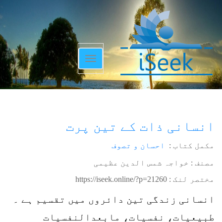
Toggle
navigation
انسانی ذات کے تین پرت
مکمل کتاب :
احسان و تصوف
مصنف : خواجہ شمس الدین عظیمی
مختصر لنک :
https://iseek.online/?p=21260
انسانی زندگی تین دائروں میں تقسیم ہے ۔
طبیعیات، نفسیات، مابعدالنفسیات