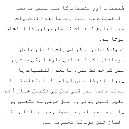
طبعیات اور نفسیات کا علم ہمیں مابعد
النفسیات سے ملتا ہے۔مابعد النفسیات
میں تخلیقِ کائنات کے فارمولوں کا انکشاف
ہوتا ہے۔
تصوف کے طلباء کو اس بات کا علم حاصل
ہوجاتاہے کہ کائناتی علوم اس کی دسترس
میں کس حد تک ہیں۔ مابعد النفسیات یا
پیرا سائیکالوجی اس امر کا انکشاف کرتا
ہے کہ دنیا میں کسی عمل کی تکمیل خیال آئے
بغیر نہیں ہوتی وہ عمل خوشی سے متعلق ہو
یا غم سے متعلق ہو۔تصوف ہمیں بتاتا ہے کہ
انسان تین پرت کا مجموعہ ہے۔