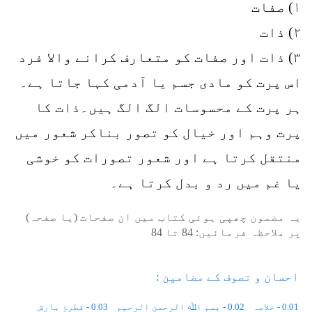
۱) صفات
۲) ذات
۳) ذات اور صفات کو متعارف کرانے والا فرد
اس پرت کو مادی جسم یا آدمی کہا جاتا ہے۔
ہر پرت کے محسوسات الگ الگ ہیں۔ذات کا
پرت وہم اور خیال کو تصور بناکر شعور میں
منتقل کرتا ہے اور شعور تصورات کو خوشی
یا غم میں رد و بدل کرتا ہے۔
یہ مضمون چھپی ہوئی کتاب میں ان صفحات (یا صفحہ)
پر ملاحظہ فرمائیں:
84
تا
84
احسان و تصوف کے مضامین :
0.01 - خلاصہ
0.02 - بسم اﷲ الرحمن الرحیم
0.03 - قطرۂِ بارش