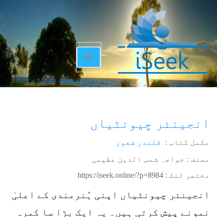
Toggle
navigation
انجینئر چیونٹیاں
مکمل کتاب :
قلندر شعور
مصنف : خواجہ شمس الدین عظیمی
مختصر لنک :
https://iseek.online/?p=8984
انجینئر چیونٹیاں اپنی ہُنرمندی کے اعلیٰ
نمونے پیش کرتی ہیں۔ یہ ایک بڑا سا کمرہ