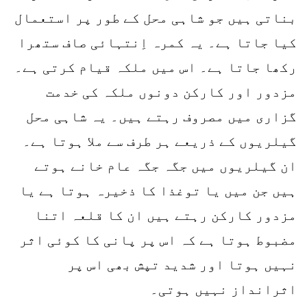
بناتی ہیں جو شاہی محل کے طور پر استعمال
کیا جاتا ہے۔ یہ کمرہ اِنتہائی صاف ستھرا
رکھا جاتا ہے۔ اس میں ملکہ قیام کرتی ہے۔
مزدور اور کارکن دونوں ملکہ کی خدمت
گزاری میں مصروف رہتے ہیں۔ یہ شاہی محل
گیلریوں کے ذریعے ہر طرف سے ملا ہوتا ہے۔
ان گیلریوں میں جگہ جگہ عام خانے ہوتے
ہیں جن میں یا توغذا کا ذخیرہ ہوتا ہے یا
مزدور کارکن رہتے ہیں ان کا قلعہ اتنا
مضبوط ہوتا ہے کہ اس پر پانی کا کوئی اثر
نہیں ہوتا اور شدید تپش بھی اس پر
اثرانداز نہیں ہوتی۔