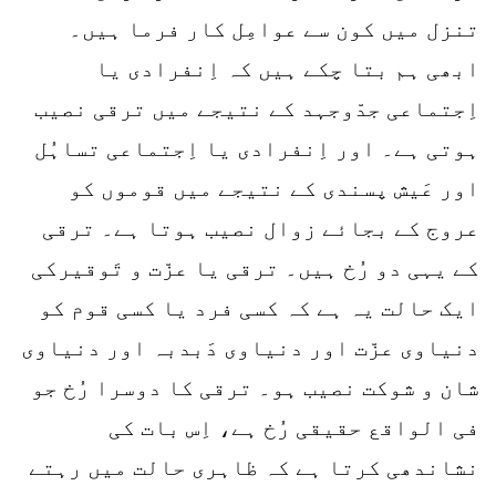
تنزل میں کون سے عوامِل کار فرما ہیں۔
ابھی ہم بتا چکے ہیں کہ اِنفرادی یا
اِجتماعی جدّوجہد کے نتیجے میں ترقی نصیب
ہوتی ہے۔ اور اِنفرادی یا اِجتماعی تساہُل
اور عَیش پسندی کے نتیجے میں قوموں کو
عروج کے بجائے زوال نصیب ہوتا ہے۔ ترقی
کے یہی دو رُخ ہیں۔ ترقی یا عزّت و تَوقیرکی
ایک حالت یہ ہے کہ کسی فرد یا کسی قوم کو
دنیاوی عزّت اور دنیاوی دَبدبہ اور دنیاوی
شان و شوکت نصیب ہو۔ ترقی کا دوسرا رُخ جو
فی الواقع حقیقی رُخ ہے، اِس بات کی
نشاندھی کرتا ہے کہ ظاہری حالت میں رہتے