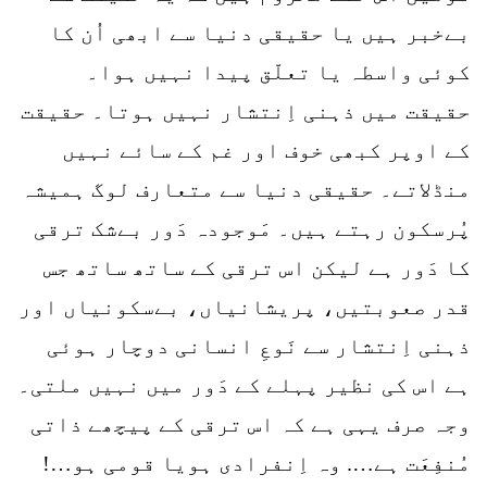
بےخبر ہیں یا حقیقی دنیا سے ابھی اُن کا
کوئی واسطہ یا تعلّق پیدا نہیں ہوا۔
حقیقت میں ذہنی اِنتشار نہیں ہوتا۔ حقیقت
کے اوپر کبھی خوف اور غم کے سائے نہیں
منڈلاتے۔ حقیقی دنیا سے متعارف لوگ ہمیشہ
پُرسکون رہتے ہیں۔ مَوجودہ دَور بےشک ترقی
کا دَور ہے لیکن اس ترقی کے ساتھ ساتھ جس
قدر صعوبتیں، پریشانیاں، بےسکونیاں اور
ذہنی اِنتشار سے نَوعِ انسانی دوچار ہوئی
ہے اس کی نظیر پہلے کے دَور میں نہیں ملتی۔
وجہ صرف یہی ہے کہ اس ترقی کے پیچھے ذاتی
مُنفِعَت ہے…. وہ اِنفرادی ہویا قومی ہو…!