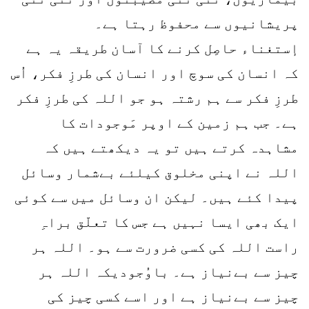
پریشانیوں سے محفوظ رہتا ہے۔
إستغناء حاصِل کرنے کا آسان طریقہ یہ ہے
کہ انسان کی سوچ اور انسان کی طرزِ فکر، اُس
طرزِ فکر سے ہم رشتہ ہو جو اللہ کی طرزِ فکر
ہے۔ جب ہم زمین کے اوپر مَوجودات کا
مشاہدہ کرتے ہیں تو یہ دیکھتے ہیں کہ
اللہ نے اپنی مخلوق کیلئے بےشمار وسائل
پیدا کئے ہیں۔ لیکن ان وسائل میں سے کوئی
ایک بھی ایسا نہیں ہے جس کا تعلّق براہِ
راست اللہ کی کسی ضرورت سے ہو۔ اللہ ہر
چیز سے بےنیاز ہے۔ باوُجودیکہ اللہ ہر
چیز سے بےنیاز ہے اور اسے کسی چیز کی