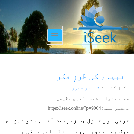
Toggle
navigation
انبیاء کی طرزِ فکر
مکمل کتاب :
قلندر شعور
مصنف : خواجہ شمس الدین عظیمی
مختصر لنک :
https://iseek.online/?p=9064
ترقی اور تنزل جب زیربحث آتا ہے تو ذہن اس
طرف بھی متوجّہ ہوتا ہے کہ آخر ترقی یا