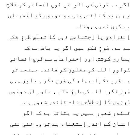
اگر یہ ترقی فی الواقع نَوعِ انسانی کی فلاح
و بہبود کے لئےہوتی تو قوموں کو اطمینان
و سکون نصیب ہوتا۔
اِنفرادی یا اِجتماعی ذہن کا تعلّق طرزِ فکر
سے ہے۔ طرزِ فکر میں اگر یہ بات ہے کہ
ہماری کوشش اور اِختراعات سے نَوعِ انسانی
کواور اللہ کی مخلوق کو فائدہ پہنچے تو
یہ طرزِ فکرانبیاء کی طرزِ فکر ہے اور یہی
طرزِ فکر اللہ کی طرزِ فکر ہے اور ان دونوں
طرزوں کا اِصطلاحی نام قلندر شعور ہے۔
قلندر شعور ہمیں یہ بتاتا ہے کہ اگر
انسان کے اندر إستغناء ہے تو وہ نئی نئی
بیماریوں، نئی نئی مصیبتوں اور نئی نئی