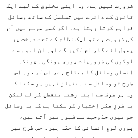
ضرورت نہیں ہے، وہ اپنی مخلوق کے لیے ایک
قانون کے دائرے میں تسلسل کے ساتھ وسائل
فراہم کرتا رہتا ہے۔ اگر کسی موسم میں آم
کی ضرورت ہے تو ایک نظام کے تحت درخت پر
پھول آئے گا، آم لگیں گے اور ان آموں سے
لوگوں کی ضروریات پوری ہونگی۔ چونکہ
انسان وسائل کا محتاج ہے، اس لیے وہ اس
طرح تو وسائل سے بےنیاز نہیں ہو سکتا کہ
وہ ہر طرف سے اپنا رشتہ منقطع کر لے لیکن
یہ طرزِ فکر اِختیار کر سکتا ہے کہ یہ وسائل
جو میری جدّوجہد سے ظہور میں آتے ہیں،
پوری نَوعِ انسانی کا حصّہ ہیں۔ جس طرح میں