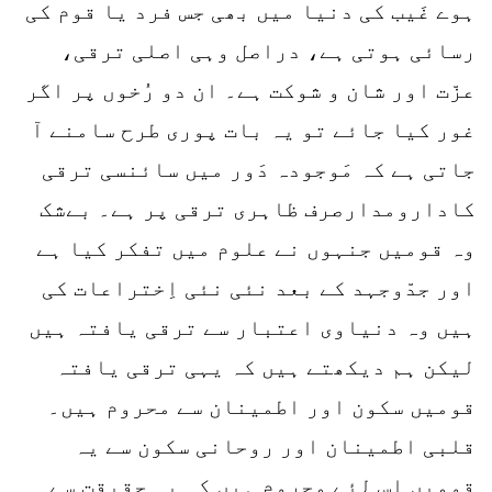
ہوے غَیب کی دنیا میں بھی جس فرد یا قوم کی
رسائی ہوتی ہے، دراصل وہی اصلی ترقی،
عزّت اور شان و شوکت ہے۔ ان دو رُخوں پر اگر
غور کیا جائے تو یہ بات پوری طرح سامنے آ
جاتی ہے کہ مَوجودہ دَور میں سائنسی ترقی
کادارومدارصرف ظاہری ترقی پر ہے۔ بےشک
وہ قومیں جنہوں نے علوم میں تفکر کیا ہے
اور جدّوجہد کے بعد نئی نئی اِختراعات کی
ہیں وہ دنیاوی اعتبار سے ترقی یافتہ ہیں
لیکن ہم دیکھتے ہیں کہ یہی ترقی یافتہ
قومیں سکون اور اطمینان سے محروم ہیں۔
قلبی اطمینان اور روحانی سکون سے یہ
قومیں اس لئے محروم ہیں کہ یہ حقیقت سے