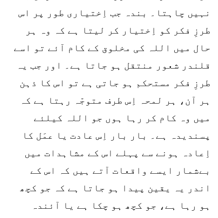
نہیں چاہتا۔ بندہ جب اِختیاری طور پر اس
طرزِ فکر کو اِختیار کر لیتا ہے کہ وہ ہر
حال میں اللہ کی مخلوق کے کام آئے تو اسے
قلندر شعور منتقل ہو جاتا ہے۔ اور جب یہ
طرزِ فکر مستحکم ہو جاتی ہے تو اس کا ذہن
ہر آن، ہر لمحہ اِس طرف متوجّہ رہتا ہے کہ
میں وہ کام کر رہا ہوں جو اللہ کیلئے
پسندیدہ ہے۔ بار بار اِس عادت یا عمَل کا
اِعادہ ہونے سے پہلے اس کے مشاہدات میں
بےشمار ایسے واقعات آتے ہیں کہ اس کے
اندر یہ یقین پیدا ہو جاتا ہے کہ جو کچھ
ہو رہا ہے، جو کچھ ہو چکا ہے یا آئندہ