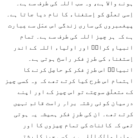
ہونے والا ہے، وہ سب اللہ کی طرف سے ہے۔
اِسی تعلّق کو إستغناء کا نام دیا جاتا ہے۔
پیغمبروں کی ساری زندگی اس عمَل سے عِبارت
ہے کہ ہر چیز اللہ کی طرف سے ہے۔ تمام
انبیاءِ کرامؑ اور اولیاء اللہ کے اندر
إستغناء کی طرزِ فکر راسخ ہوتی ہے۔
انبیاءؑ اس طرزِ فکر کو حاصِل کرنے کا
اہتمام اس طرح کیا کرتے تھے کہ وہ کسی چیز
کے متعلّق سوچتے تو اس چیز کے اور اپنے
درمیان کوئی رشتہ براہِ راست قائم نہیں
کرتے تھے۔ ان کی طرزِ فکر ہمیشہ یہ ہوتی
تھی کہ کائنات کی تمام چیزوں کا اور
ہمارا مالک اللہ ہے۔ کسی چیز کا رشتہ