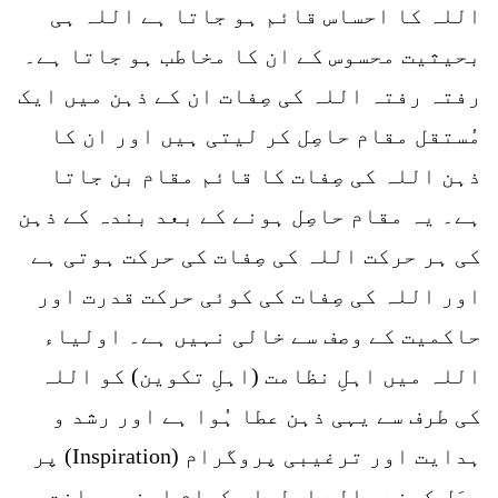
اللہ کا احساس قائم ہو جاتا ہے اللہ ہی
بحیثیت محسوس کے ان کا مخاطب ہو جاتا ہے۔
رفتہ رفتہ اللہ کی صِفات ان کے ذہن میں ایک
مُستقل مقام حاصِل کر لیتی ہیں اور ان کا
ذہن اللہ کی صِفات کا قائم مقام بن جاتا
ہے۔ یہ مقام حاصِل ہونے کے بعد بندہ کے ذہن
کی ہر حرکت اللہ کی صِفات کی حرکت ہوتی ہے
اور اللہ کی صِفات کی کوئی حرکت قدرت اور
حاکمیت کے وصف سے خالی نہیں ہے۔ اولیاء
اللہ میں اہلِ نظامت (اہلِ تکوین) کو اللہ
کی طرف سے یہی ذہن عطا ہُوا ہے اور رشد و
ہدایت اور ترغیبی پروگرام (Inspiration) پر
عمَل کرنے والے اولیاءِ کرام اپنی ریاضت