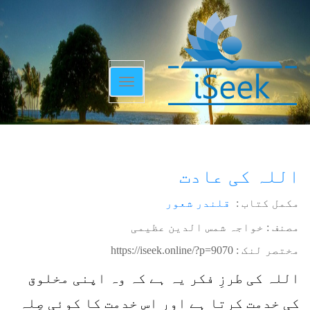
Toggle
navigation
اللہ کی عادت
مکمل کتاب :
قلندر شعور
مصنف : خواجہ شمس الدین عظیمی
مختصر لنک :
https://iseek.online/?p=9070
اللہ کی طرزِ فکر یہ ہے کہ وہ اپنی مخلوق
کی خدمت کرتا ہے اور اس خدمت کا کوئی صِلہ