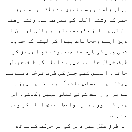
براہِ راست ہم سے نہیں ہے بلکہ ہم سے ہر
چیز کا رشتہ اللہ کی معرفت ہے۔ رفتہ رفتہ
ان کی یہ طرزِ فکرمستحکم ہو جاتی اوران کا
ذہن ایسے رُحجانات پیدا کر لیتا کہ جب وہ
کسی چیز کی طرف مخاطب ہوتے تو اس چیز کی
طرف خیال جانے سے پہلے اللہ کی طرف خیال
جاتا۔ انہیں کسی چیز کی طرف توجّہ دینے سے
پیشتر یہ احساس عادتاً ہوتا کہ یہ چیز ہم
سے براہِ راست کوئی تعلّق نہیں رکھتی۔ اس
چیز کا اور ہمارا واسطہ محض اللہ کی وجہ
سے ہے۔
اس طرزِ عمَل میں ذہن کی ہر حرکت کے ساتھ