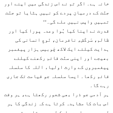
خانہ ہے۔ اگر تم نے اس زندگی میں اپنے اور
جنّت کے درمیان پردے کو نہیں ہٹایا تو جنّت
تمہیں واپس نہیں ملے گی۔‘‘
قدرت نے اپنا کیا ہُوا وعدہ پورا کیا اور
ظالم، سَرکَش، نافرمان، نَوعِ انسانی کی
ہدایت کیلئے ایک لاکھ چَوبیس ہزار پیغمبر
بھیجے اور اپنی سنّت قائم رکھنے کیلئے
پیغمبروں کے وارث اولیاء اللہ کا سلسلہ
قائم رکھا۔ ایسا سلسلہ جو قیامت تک جاری
رہے گا۔
ہر آدمی جو ذرا بھی شعور رکھتا ہے، ہر وقت
اس بات کا مشاہدہ کرتا ہے کہ زندگی کا ہر
لمحہ مر رہا ہے۔ ایک لمحہ مرتا ہے تو