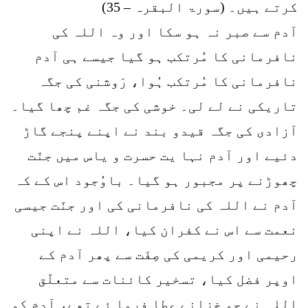
کرتے ہیں۔ (سورۃ البقرہ – 35)
آدم سے صبر نہ ہو سکا اور وہ اللہ کی
نافرمانی کا مُرتکب ہو گیا جیسے ہی آدم
نافرمانی کا مُرتکب ہُوا، رَوشنی کی جگہ
تاریکی نے لے لی۔ خوشی کی جگہ غم چھا گیا۔
آزادی کی جگہ قیدو بند نے اپنے پنجے گاڑ
دئیے اور آدم نہا یت حسرت و یاس میں جنّت
چھوڑنے پر مجبور ہو گیا۔ باوُجود اس کے کہ
آدم نے اللہ کی نافرمانی کی اور جنّت جیسی
نعمت سے اس نے کفران کیا، اللہ نے اپنی
رحیمی اور کریمی کی صِفَت سے پھر آدم کے
اوپر فضل کیا، تسخیر کائنات سے متعلّق
اللہ نے جو خزانے عطا فرما ئے تھے، آدم کو