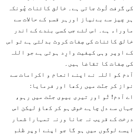
کی گرفت ٹُوٹ جاتی ہے۔ خالق کائنات چُونکہ
ہر چیز سے بےنیاز اورہر قسم کے حالات سے
ماوراء ہے۔ اس لئے جب کسی بندے کے اندر
خالق کائنات کی صِفات کروٹ بدلتی ہے تو اس
کے اوپر وہی کیفیت وارِد ہوتی ہے جو اللہ
کی صِفات کا تقاضا ہیں۔
آدم کو اللہ نے اپنے انعام و اکرامات سے
نواز کر جنّت میں رکھا اور فرمایا:
اے آدم! تُو اور تیری بیوی جنّت میں رہو،
جہاں سے دل چاہے خوش ہو کر کھاؤ لیکن اس
درخت کے قریب نہ جانا ورنہ تمہارا شمار
ایسے لوگوں میں ہو گا جو اپنے اوپر ظلم