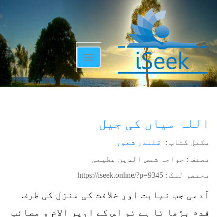
Toggle
navigation
اللہ میاں کی جیل
مکمل کتاب :
قلندر شعور
مصنف : خواجہ شمس الدین عظیمی
مختصر لنک :
https://iseek.online/?p=9345
آدمی جب نیابت اور خلافت کی منزل کی طرف
قدم بڑھا تا ہے تو اس کے اوپر آلام و مصائب