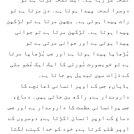
دوسرا لمحہ پیدا ہوتا ہے۔ دن مرتا ہے تو
رات پیدا ہوتی ہے۔ بچپن مرتا ہے تو لڑکپن
پیدا ہوتا ہے۔ لڑکپن مرتا ہے تو جوانی
پیدا ہوتی ہے اور جوانی مرتی ہے تو
بُڑھاپا پیدا ہوتا ہے اور جب بُڑھاپا مرتا
ہے تو خوبصورت مُورتی کا ایک ایک عُضو مٹی
کے ذرّات میں تبدیل ہو جاتا ہے۔
ہڈیاں، جس کے اوپر انسانی ڈھانچے کا
دارومدار ہے، راکھ بن جاتی ہیں۔ دماغ،
جس پرانسانی عظمت کا دارومدار ہے اور جس
دماغ کے اوپر انسان اکڑتا ہے، دوسروں کے
اوپر ظلم کرتا ہے، خود کو خدا کہنے لگتا