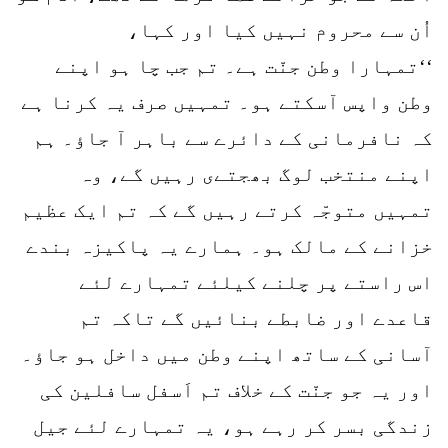
اُن سے محروم نہیں کیا اور کہا،
‘‘تمہارا وطن جنّت ہے۔ تم جب چا ہو اپنے
وطن واپس آسکتے ہو۔ تمہیں صرف یہ کرنا ہے
کہ نافرمانی کے دائرے سے باہر آ جاؤ۔ ہم
اپنے منتخب لوگ بھجتےی رہیں گے، وہ
تمہیں متوجّہ کرتے رہیں گے کہ تم ایک عظیم
خزانے کے مالک ہو۔ ہمارے یہ پاکیزہ بندے
اس راستے پر چلنے کیلئے تمہارے لئے
قاعدے اور ضابطے بنائیں گے تاکہ تم
آسانی کے ساتھ اپنے وطن میں داخل ہو جاؤ۔
اور یہ جو جنّت کے خلاف تم اَسفل سافلین کی
زندگی بسر کر رہے ہو، یہ تمہارے لئے جیل