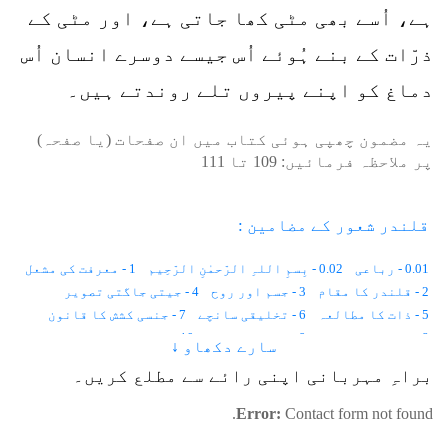
ہے، اُسے بھی مٹی کھا جاتی ہے، اور مٹی کے
ذرّات کے بنے ہُوئے اُس جیسے دوسرے انسان اُس
دماغ کو اپنے پیروں تلے روندتے ہیں۔
یہ مضمون چھپی ہوئی کتاب میں ان صفحات (یا صفحہ)
پر ملاحظہ فرمائیں:
109
تا
111
قلندر شعور کے مضامین :
0.01 - رباعی
0.02 - بِسمِ اللہِ الرّحمٰنِ الرّحِیم
1 - معرفت کی مشعل
2 - قلندر کا مقام
3 - جسم اور روح
4 - جیتی جاگتی تصویر
5 - ذات کا مطالعہ
6 - تخلیقی سانچے
7 - جنسی کشش کا قانون
8 - ظاہر اور باطن
9 - نَوعی اِشتراک
10 - زمین دوز چوہے
سارے دکھاو ↓
11 - طاقت ور حِسّیات
12 - سُراغ رساں کتے
13 - اَنڈوں کی تقسیم
براہِ مہربانی اپنی رائے سے مطلع کریں۔
14 - بجلی کی دریافت سے پہلے
15 - بارش کی آواز
16 - منافق لومڑی
17 - کیلے کے باغات
18 - ایک ترکیب
Error:
Contact form not found.
19 - شیر کی عقیدت
20 - اَنا کی لہریں
21 - خاموش گفتگو