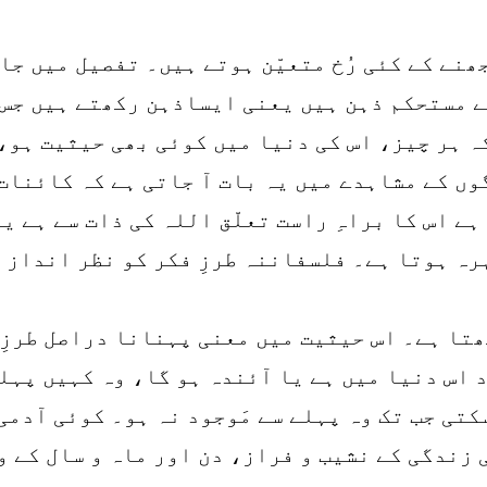
نے کے کئی رُخ متعیّن ہوتے ہیں۔ تفصیل میں جان
 مستحکم ذہن ہیں یعنی ایساذہن رکھتے ہیں جس 
ہ ہر چیز، اس کی دنیا میں کوئی بھی حیثیت ہو،
وں کے مشاہدے میں یہ بات آ جاتی ہے کہ کائنات 
ہے اس کا براہِ راست تعلّق اللہ کی ذات سے ہے ی
ہرہ ہوتا ہے۔ فلسفاننہ طرزِ فکر کو نظر انداز 
ھتا ہے۔ اس حیثیت میں معنی پہنانا دراصل طرزِ
د اس دنیا میں ہے یا آئندہ ہو گا، وہ کہیں پہل
کتی جب تک وہ پہلے سے مَوجود نہ ہو۔ کوئی آدمی
 زندگی کے نشیب و فراز، دن اور ماہ و سال کے و