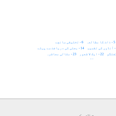
5 - ذات کا مطالعہ
6 - تخلیقی سانچے
14 - بجلی کی دریافت سے پہلے
22 - ایک لا شعور
23 - مثالی معاشرہ
30 - مزدور چیونٹیاں
36 - لہروں پر سفر
37 - ایجادات کا قانون
44 - سات چور
45 - ٹوکری میں حلوہ
52 - اللہ کی ذَیلی تخلیق
60 - انسان، وقت اور کھلونا
67 - مزدور برادری
68 - آدم و حوّا کی تخلیق
75 - مراقبہ کی قسمیں
76 - زندگی ایک اطلاع ہے
83 - روشنی کی چار نہریں
90 - روح اور کمپیوٹر
تلاش کریں