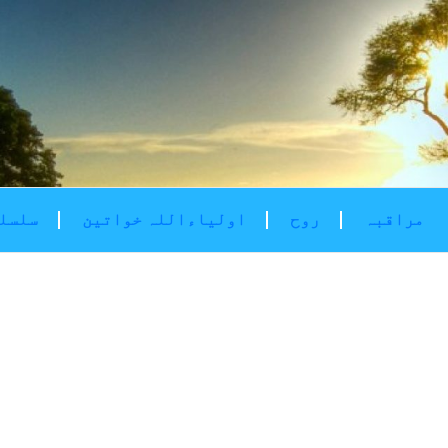
مراقبہ
روح
اولیاءاللہ خواتین
سلسلۂ