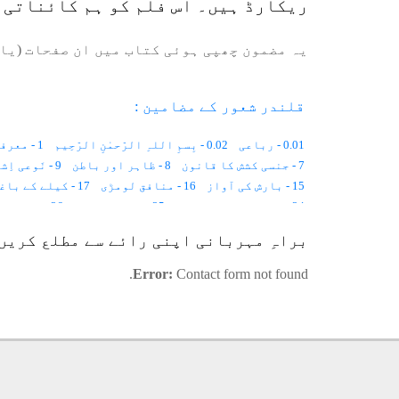
ریکارڈ ہیں۔ اس فلم کو ہم کائناتی فل
یہ مضمون چھپی ہوئی کتاب میں ان صفحات (یا 
قلندر شعور کے مضامین :
0.01 - رباعی
0.02 - بِسمِ اللہِ الرّحمٰنِ الرّحِیم
1 - معرفت کی مشعل
7 - جنسی کشش کا قانون
8 - ظاہر اور باطن
9 - نَوعی اِشتراک
15 - بارش کی آواز
16 - منافق لومڑی
17 - کیلے کے باغات
24 - شہد کیسے بنتا ہے؟
25 - فہم و فراست
26 - عقل مند چیونٹی
31 - انجینئر چیونٹیاں
32 - درزی چیونٹیاں
33 - سائنس دان چیونٹیاں
براہِ مہربانی اپنی رائے سے مطلع کریں
38 - اللہ کی سنّت
39 - لازمانیت (Timelessness)
40 - جِبِلّی اور فِطری تقاضے
Error:
Contact form not found.
46 - اسباق کی دستاویز
47 - قومی اور اِنفرادی زندگی
53 - صحیح تعریف
54 - کائنات کی رکنیت
55 - جنّت دوزخ
61 - آسمان سے نوٹ گرا
62 - ساٹھ روپے
63 - گاؤں میں مرغ پلاؤ
69 - لہروں کا نظام
70 - رنگوں کی دنیا
71 - روشنیوں کے چھ قمقمے
77 - مراقبہ کی چار کلاسیں
78 - پیدا ہونے سے پہلے کی زندگی
84 - نیابت اور خلافت
85 - آدم اور ملائکہ
86 - دوربین آنکھ