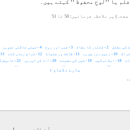
م یا ‘‘لوحِ محفوظ ‘‘ کہتے ہیں۔
صفحہ) پر ملاحظہ فرمائیں:
50
تا
51
2 - قلندر کا مقام
3 - جسم اور روح
4 - جیتی جاگتی تصویر
10 - زمین دوز چوہے
11 - طاقت ور حِسّیات
12 - سُراغ رساں کتے
13 - اَنڈوں کی تقسیم
18 - ایک ترکیب
19 - شیر کی عقیدت
20 - اَنا کی لہریں
21 - خاموش گفتگو
27 - فرماں رَوا چیونٹی
28 - شہد بھری چیونٹیاں
29 - باغبان چیونٹیاں
سارے دکھاو ↓
34 - ٹائم اسپیس سے آزاد چیونٹی
35 - قاصد پرندہ
۔
41 - إستغناء
42 - کائناتی فلم
43 - ظرف اور مقدّر
48 - انبیاء کی طرزِ فکر
49 - اللہ کی عادت
50 - عمل اور نیّت
51 - زمین کے اندر بیج کی نشوونما
56 - توکّل اور بھروسہ
57 - قلندر شعور اسکول
58 - سونا کھاؤ
59 - آٹومیٹک مشین
64 - مچھلی مل جائے گی؟
65 - پرندوں کا رزق
66 - درخت اور گھاس
72 - ترکِ دنیا کیا ہے
73 - زمان و مکان
74 - خواب اور مراقبہ
79 - چھپا ہوا خزانہ
80 - لوحِ محفوظ
81 - اللہ کی تجلّی
82 - کائنات پر حکمرانی
87 - گوشت پوست کا وجود
88 - اللہ میاں کی جیل
89 - روحانی بغدادی قاعدہ
ہم آن لائن ہیں!