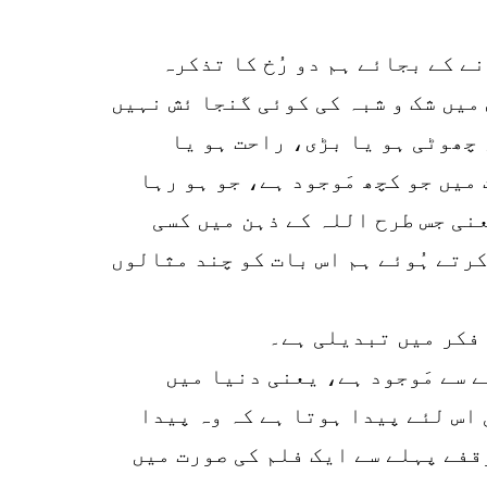
r
ے کے بجائے ہم دو رُخ کا تذکرہ
p
میں شک و شبہ کی کوئی گنجا ئش نہیں
o
 چھوٹی ہو یا بڑی، راحت ہو یا
میں جو کچھ مَوجود ہے، جو ہو رہا
عنی جس طرح اللہ کے ذہن میں کسی
کرتے ہُوئے ہم اس بات کو چند مثالوں
 فکر میں تبدیلی ہے۔
ے سے مَوجود ہے، یعنی دنیا میں
 اس لئے پیدا ہوتا ہے کہ وہ پیدا
قفے پہلے سے ایک فلم کی صورت میں