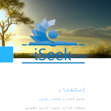
إستغناء
مکمل کتاب :
قلندر شعور
مصنف : خواجہ شمس الدین عظیمی