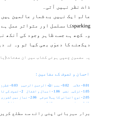
ذات نظر نہیں آتی۔
عالم ایک نہیں بے شمار عالمین ہیں 
sparkingکامسلسل اور متواتر ع
وہ کچھ ہے جسے ظاہر وجود کی آنکھ ن
دیکھنے کا دعوٰی بھی کیا تو وہ نہ د
یہ مضمون چھپی ہوئی کتاب میں ان صفحات (یا 
احسان و تصوف کے مضامین :
0.01 - خلاصہ
0.02 - بسم اﷲ الرحمن الرحیم
0.03 - قطرۂِ بارش
1.05 - تزکیہ نفس
1.06 - اعمال و اشغال
2 - تصوف کی تاریخ
2.05 - نوعِ انسانی کا پہلا صوفی
2.06 - نماز میں حُضوری
2.12 - قرآن اور تصوّف
2.13 - گھڑی کی سوئیاں
2.14 - پیدائشی شعور
3.03 - یُونانی تصوّف
3.04 - یہودی تصوّف
3.05 - عیسائی تصوّف
براہِ مہربانی اپنی رائے سے مطلع کریں
4.03 - منافِقانہ طرزِ عمل
4.04 - تارِکُ الدّنیا
4.05 - تھیا سوفی