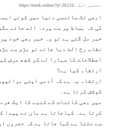
مختصر لنک :
https://iseek.online/?p=26234
ابھی تک سائنسی دنیا میں کوئی ایسا 
کی کہ بساط پر سے پردہ اٹھ جائے مگر
خبر مل گئی ہے تو وہ خبر بھی خود پر
نقاب رخ الٹ دیا جائے تو بڑی سے بڑی
اصطلاحات کا سہارا لے کر کچھ عرض کی
ارتقاء کیا ہے؟
ارتقاء یہ ہے کہ آدمی اپنی برائیوں
کوشش کرتا ہے۔
میں بھی کائنات کے کنبے کا ایک فرد 
کرتا ہے۔ کہاجاتا ہے ماں نے پیدا کی
سے ملتا ہے کہا جاتا ہے کہ حجروں او