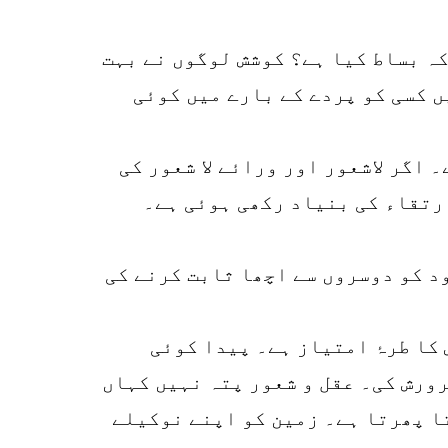
کہ بساط کیا ہے؟ کوشش لوگوں نے بہت
ں کسی کو پردے کے بارے میں کوئی
0
SHARES
k
اگر لاشعور اور ورائے لا شعور کی
r
ارتقاء کی بنیاد رکھی ہوئی ہے۔
p
o
د کو دوسروں سے اچھا ثابت کرنے کی
 کا طرۂ امتیاز ہے۔ پیدا کوئی
رورش کی۔ عقل و شعور پتہ نہیں کہاں
تا پھرتا ہے۔ زمین کو اپنے نوکیلے