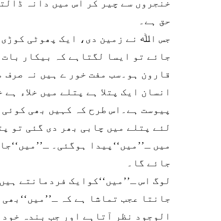
خنجروں سے چیر کر اس میں دانہ ڈالتا
حق ہے۔
جس اﷲ نے زمین دی، ایک پھوٹی کوڑی 
جائے تو ایسا لگتاہے کہ بیکار بات 
قارون ہو۔سب مفت خور ے ہیں نہ صرف 
انسان ایک پتلا ہے پتلے میں خلاء ہے 
پیوست ہے۔اس طرح کہ کہیں بھی کوئی ح
لئے پتلے میں چابی بھر دی گئی تو پ
میں ـ’’میں‘‘پیدا ہوگئی۔ ـ’’میں‘‘جان
جائے گا۔
لوگ اس ـ’’میں‘‘کوایک فردمانتے ہیں۔
جانتا عجب تماشا ہے کہ ـ’’میں‘‘بھی
الوجود نظر آتاہے اور جب بندہ خود 