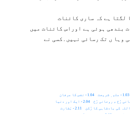
 لگتا ہے کہ ساری کائنات
نات بندھی ہوئی ہے اوراس کائنات میں
 وہا ں تک رسائی نہیں۔کسی نے
1.03 - علم ِ شریعت
1.04 - نفس کا عرفان
2.04 - ایک اور دنیا
2.11 - بَشارت
3.02 - مذاہبِ عالَم اور تصوّف
4.01 - اعتراضات
4.02 - قِیاسی علوم
5.01 - اسلام
5.02 - ایمان
5.03 - احسان