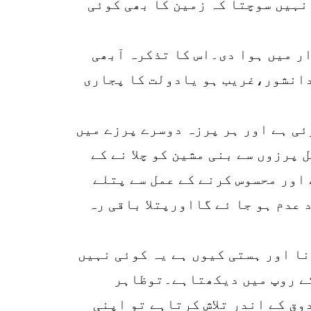
نہیں سوچتا کہ زمین کا بھی کوئی
ر میں ہوا دی۔اس کا تذکرہ آبھی
دانشور،غریب ہو یادولت کا پجاری
وئی ہے اور ہر پرزہ دوسرے پرزے میں
پرزوں سے بنی مشین کو چلا نے کے
اور محسوس کرنے کے عمل سے پتلے
 عدم ہو جا ئے گااورپتلا باقی رہ
نا اور ہستی کیوں ہے یہ کوئی نہیں
کے روپ میں دیکھتاہے۔توظاہر
ق کے اندر تلاش کرتاہے تو اپنی