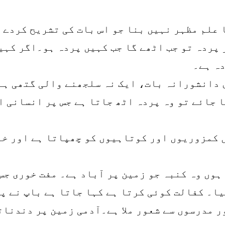
علم مظہر نہیں بنا جو اس بات کی تشریح کردے 
 پردہ تو جب اٹھے گا جب کہیں پردہ ہو۔اگر کہی
دہ ہے۔
 دانشورانہ بات، ایک نہ سلجھنے والی گتھی ہے۔ 
ا جائے تو وہ پردہ اٹھ جاتا ہے جس پر انسانی 
 کمزوریوں اور کوتاہیوں کو چھپاتا ہے اور خو
ہوں وہ کنبہ جو زمین پر آباد ہے۔ مفت خوری جس
ا۔ کفالت کوئی کرتا ہے کہا جاتا ہے باپ نے پ
ر مدرسوں سے شعور ملا ہے۔آدمی زمین پر دندنا