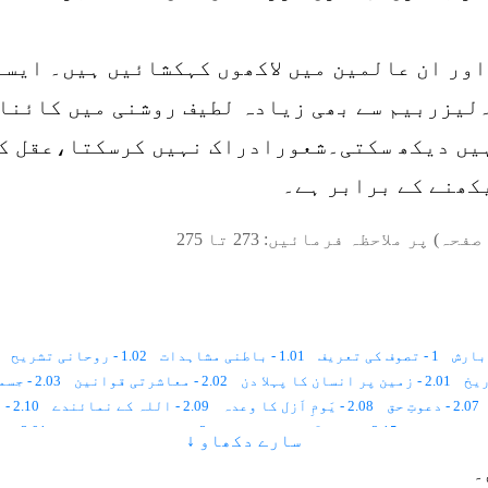
اور ان عالمین میں لاکھوں کہکشائیں ہیں۔ ایسا
مل ہے۔لیزربیم سے بھی زیادہ لطیف روشنی میں کائ
ہیں دیکھ سکتی۔شعورادراک نہیں کرسکتا،عقل کی
یکھنے کے برابر ہے۔
صفحہ) پر ملاحظہ فرمائیں:
273
تا
275
1 - تصوف کی تعریف
1.01 - باطنی مشاہدات
1.02 - روحانی تشریح
2.01 - زمین پر انسان کا پہلا دن
2.02 - معاشرتی قوانین
2.03 - جسمانی رُخ ، روحانی رُخ
2.07 - دعوتِ حق
2.08 - یَومِ اَزل کا وعدہ
2.09 - اللہ کے نمائندے
2.10 - اللہ کی بادشاہی کا رُکن
2.15 - پہلے آسمان کا شعور
3 - تصوّف اور رَہبانیّت
3.01 - تَرکِ دُنیا
سارے دکھاو ↓
3.06 - ہندومَت اور تصوّف
3.07 - تصوّف اور سائنس
4 - تصوّف اور مُعترضین
۔
4.06 - اسلام میں تفرّقے
4.07 - حقوق ﷲ
5 - تصوّف کی اہمیت و حقیقت