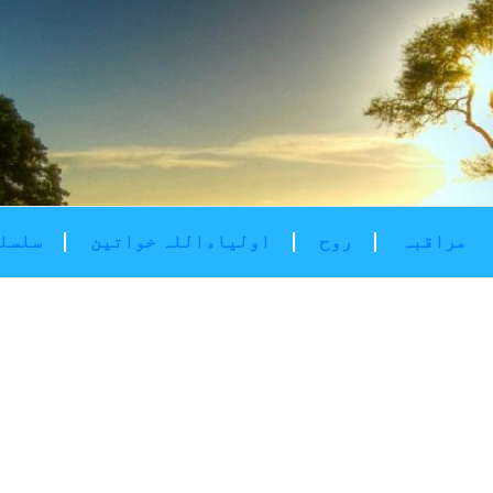
مراقبہ
روح
اولیاءاللہ خواتین
سلسلۂ