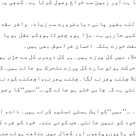
 ہے اور زمین سے خراج وصول کرتا ہے۔ کبھی یہ 
لئے بغیر پانی دیا،ضرورت سے زیادہ وافر مقدا
کہی جارہی ہے۔بڑا ہو، چھوٹاہو،کم عقل ہویا 
مفت خورے بلکہ احسان فراموش بھی ہیں۔
خلاء میں کل پرزے ہیں۔ہر کل دوسری کل سے جڑی ہ
رکت ہوتو سارے کل پرزے متحرک ہو جاتے ہیں۔کل 
تلا چلنے پھرنے لگا۔چلنے پھرنے،اچھلنے کودنے 
تی ہے کہ چابی ختم ہو جائے گی ـ’’میں‘‘کا وجود
 ـ’’میں‘‘کوایک ہستی تسلیم کرتے ہیں۔ ذات، ا
 خود کو نہیں جانتی۔جب کوئی بندہ خود کو فرد 
کو ہڈیوں،پٹھوں اور کھال میں منڈھے ہوئے صندو