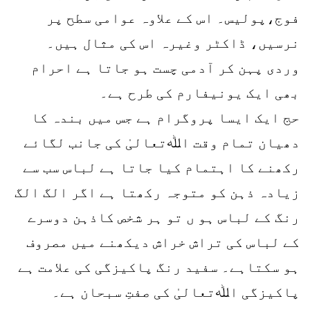
فوج،پولیس۔ اس کے علاوہ عوامی سطح پر
نرسیں، ڈاکٹر وغیرہ اس کی مثال ہیں۔
وردی پہن کر آدمی چست ہو جاتا ہے احرام
بھی ایک یونیفارم کی طرح ہے۔
حج ایک ایسا پروگرام ہے جس میں بندہ کا
دھیان تمام وقت اﷲتعالیٰ کی جانب لگائے
رکھنے کا اہتمام کیا جاتا ہے لباس سب سے
زیادہ ذہن کو متوجہ رکھتا ہے اگر الگ الگ
رنگ کے لباس ہو ں تو ہر شخص کاذہن دوسرے
کے لباس کی تراش خراش دیکھنے میں مصروف
ہو سکتاہے۔ سفید رنگ پاکیزگی کی علامت ہے
پاکیزگی اﷲتعالیٰ کی صفتِ سبحان ہے۔