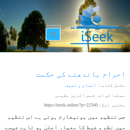
Toggle
navigation
احرام باندھنے کی حکمت
مکمل کتاب :
احسان و تصوف
مصنف : خواجہ شمس الدین عظیمی
مختصر لنک :
https://iseek.online/?p=22560
جس تنظیم میں یونیفارم ہوتی ہے اس تنظیم
میں نظم و ضبط کا معیار اعلیٰ ہو تاہے جیسے