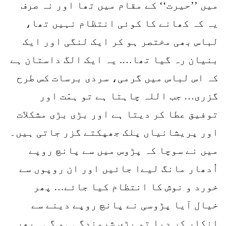
میں ’’حیرت‘‘ کے مقام میں تھا اور نہ صرف
یہ کہ کھانے کا کوئی انتظام نہیں تھا،
لباس بھی مختصر ہو کر ایک لنگی اور ایک
بنیان رہ گیا تھا…. یہ ایک الگ داستان ہے
کہ اس لباس میں گرمی، سردی برسات کس طرح
گزری… جب اللہ چاہتا ہے تو ہمّت اور
توفیق عطا کر دیتا ہے اور بڑی بڑی مشکلات
اور پریشانیاں پلک جھپکتے گزر جاتی ہیں۔
میں نے سوچا کہ پڑوس میں سے پانچ روپے
اُدھار مانگ لیےا جائیں اور ان روپوں سے
خورد و نوش کا انتظام کیا جائے… پھر
خیال آیا پڑوسی نے پانچ روپے دینے سے
انکار کر دیا تو بڑی شرمندگی ہو گی۔ پھر