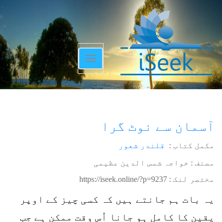
Toggle
navigation
آسمان سے نوٹ گرا
مکمل کتاب :
قلندر شعور
مصنف : خواجہ شمس الدین عظیمی
مختصر لنک :
https://iseek.online/?p=9237
یہ بات ہم جانتے ہیں کہ کسی چیز کے اوپر
یقین کا کامل ہو جانا اُس وقت ممکن ہے جب