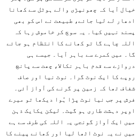
خیال آیا کہ چھونپڑی والے ہوٹل سے کھانا
ادھار لے لیا جائے، طبیعت نے اس کو بھی
پسند نہیں کیا۔ یہ سوچ کر خاموش رہا کہ
اللہ چاہے گا تو کھانے کا انتظام ہو جائے
گا۔ میں کمرے سے باہر آیا۔ جیسے ہی
دروازے سے قدم باہر نکالا، چھت سے پانچ
روپے کا ایک نوٹ گرا۔ نوٹ نیا اور صاف
شفاف تھا کہ زمین پر گرنے کی آواز آئی۔
فرش پر جب نیا نوٹ پڑا ہُوا دیکھا تو میرے
اوپر دہشت طاری ہو گیٹ۔ لیکن یکایک ذہن
میں ایک آواز گونجی یہ اللہ کی طرف سے ہے
میں نے یہ نوٹ اٹھا لیا اور کھانے پینے کا