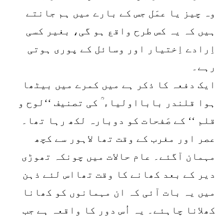
وہ چیز یا عمَل جس کے بارے میں ہم جانتے
ہیں کہ یہ کس طرح واقع ہو گی، بغیر کسی
اِرادے اِختیار اور وسائل کے پوری ہوتی
رہے۔
ایک دفعہ کا ذکر ہے میں کمرے میں بیٹھا
ہوا قلندر بابااولیاء ؒ کی تصنیف ‘‘لوح و
قلم ‘‘ کے صَفحات کو دوبارہ لکھ رہا تھا۔
عصر اور مغرب کے وقت تھا لاہور سے کچھ
مہمان آگئے۔ عام حالات میں چونکہ تھوڑی
دیر کے بعد کھانے کا وقت تھااس لئے ذہن
میں یہ بات آئی کہ ان مہمانوں کو کھانا
کھلانا چاہئے۔ یہ اُس دور کا واقعہ ہے جب