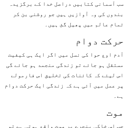
سب آسمانی کتابیں دراصل خدا کے برگزیدہ
بندوں کی وہ آوازیں ہیں جو روشنی بن کر
تمام عالم میں پھیل گئ ہیں۔
حرکت دوام
آدم اوع حوا کی نسل میں اگر ایک ہی کیفیت
مستقل ہو جائے تو زندگی منجمد ہو جائے گی
اس لیئے کہ کائنات کی تخلیق اس فارمولے
پر عمل میں آئی ہے کہ زندگی ایک حرکت دوام
ہے۔
موت
جب اس خاکی پنجرے پر موت واقع ہوتی ہے تو