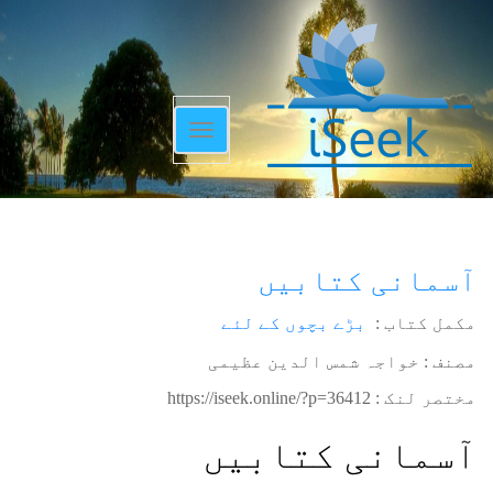
Toggle
navigation
آسمانی کتابیں
مکمل کتاب :
بڑے بچوں کے لئے
مصنف : خواجہ شمس الدین عظیمی
مختصر لنک :
https://iseek.online/?p=36412
آسمانی کتابیں