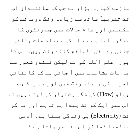
ساڑھے گیارہ ہزار ہے جب کہ سائنسدان اب
تک تقریباً ساٹھ سے زیادہ رنگ دریافت کر
سکےہیں اور عا م حالات میں جب رنگوں کا
تذکرہ آتا ہے تو ان کی تعداد سات بتائی
جاتی ہے۔ فی الواقع کتنے رنگ ہیں۔ اس کا
پورا علم اللہ کو ہے لیکن قلندر شعور سے
یہ بات مشاہدے میں آ جاتی ہے کہ کائناتی
افراد کی بنیاد رنگ میں اور یہ رنگ جب
بہاؤ (Flow) کی شکل اِختیار کر لیتے ہیں تو
اس میں ایک کر نٹ پیدا ہو تاہے اور یہ کر
نٹ (Electricity) ہی زندگی بنتا ہے۔ آدمی
سنکھیا کھا کر اس لئے مر جاتا ہے کہ