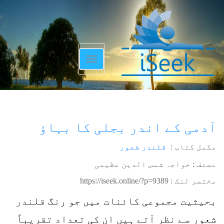
Toggle
navigation
آدمی کے اندر بجلی کا بہاؤ
مکمل کتاب :
قلندر شعور
مصنف : خواجہ شمس الدین عظیمی
مختصر لنک :
https://iseek.online/?p=9389
بحیثیت مجموعی کائنات میں جو رنگ قلندر
شعور سے نظر آتے ہیں ان کی تعداد تقریباً