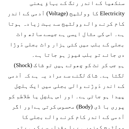
سنکھیا کے اندر رنگ کے بہاؤ یعنی
Electricity کا وولٹیج (Voltage) آدمی کے اندر
کام کرنے والے وولٹیج سے بہت زیادہ ہوتا
ہے۔ اس کی مثال ایسی ہے جیسے ساٹھ واٹ
بجلی کے بلب میں کئی ہزار واٹ بجلی دَوڑا
دی جائے تو بلب فیوز ہو جاتا ہے۔
ہم جب کر نٹ کو چھوتے ہیں تو شاک (Shock)
لگتا ہے۔ شاک لگنے سے مراد یہ ہے کہ آدمی
کے اندر دَوڑنے والی بجلی میں ایک ہلچل
پیدا ہو جاتی ہے۔ اور اس ہلچل یا طلاطم کو
پوری با ڈی (Body) محسوس کرتی ہےاور اگر
آدمی کے اندر کام کرنے والے بجلی کا
وولٹیج کمزور ہے یا مقدار سے کم ہے تو