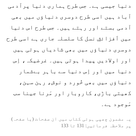
دنیا جیسی ہے۔ جس طرح ہماری دنیا پرآدمی
آباد ہیں اسی طرح دوسری دنیاؤں میں بھی
آدمی بستے اور رہتے ہیں۔ جس طرح اس دنیا
میں اَفزائشِ نسل کا سلسلہ جاری ہے اسی طرح
دوسری دنیاؤں میں بھی شادیاں ہوتی ہیں
اور اولادیں پیدا ہوتی ہیں۔ غرضیکہ، اِس
دنیا میں اور اِس دنیا سے باہر بےشمار
دنیاؤں میں بھی خُورد و نوش، رہن سہن،
کھیتی باڑی، کاروبار اور مَرنا جینا سب
مَوجود ہے۔
یہ مضمون چھپی ہوئی کتاب میں ان صفحات (یا صفحہ)
پر ملاحظہ فرمائیں:
131
تا
133