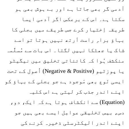
آدمی گر بھی جاتا ہے اور بے ہوش بھی ہو
سکتا ہے۔ اس کے برعکس اگر آدمی ایسا
طریقہ اِختیار کرے جس طریقے میں بجلی کا
بہاؤ براہِ راست اَرتھ نہیں ہوتا تو اسے
شاک یا جھٹکا نہیں لگتا۔ اس بات سے مُسلَّمہ
منکشف ہُوا کہ کائناتی تخلیق میں نیگیٹو
یا پوزٹیو (Negative & Positive) اُصول کے تحت
ایسی نَوع بھی مَوجود ہے جو بجلی کے بہاؤ کو
اپنے اندر جذب کر لیتی ہے اس کلیہ
(Equation) سے انکشاف ہوتا ہے کہ ایک، دو،
دس، بیس تخلیقی عوامِل ایسے بھی ہیں جو
اپنے اندر الیکٹرسٹی ذخیرہ کرنے کی