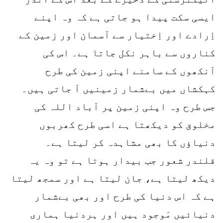
ایسی سکت پیدا ہو جاتی ہے کہ وہ اپنے
اِرادے اور اِختیار سے آسمان اور زمین کے
کناروں سے باہر نکل جاتا ہے۔ اس کی
آنکھوں کے سامنے اپنی زمین کی طرح
کہکشاں میں بےشمار زمینیں آ جاتی ہیں۔
جس طرح وہ اپنی زمین پر آباد اللہ کی
مخلوق کو دیکھتا ہے اسی طرح کھربوں
دنیاؤں کا بھی مشاہدہ کر لیتا ہے۔
قلندر شعور جب بیدار ہوتا ہے تو وہ یہ
دیکھ لیتا ہے، جان لیتا ہے اور سمجھ لیتا
ہے کہ اس دنیا کی طرح اور بھی بےشمار
دنیائیں مَوجود ہیں اور ہردنیا ہماری