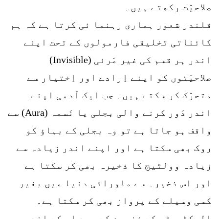
صلاحیّت رکھتے ہیں۔
قلندر شعور ہماری رہنما ئی کرتا ہے کہ ہم
کائناتی تخلیقی فارمولوں کے تحت اپنے
اندر ہر قسم کی غیر مَرئی (Invisible)
صلاحیّتوں کو اپنے اِرادے اور اِختیار سے
متحرّک کر سکتے ہیں۔ جب ایک آدمی اپنے
اندر دَور کرنے والی بجلی یا نَسمہ (Aura) سے
واقف ہو جاتا ہے تو وہ بجلی کے بہاؤ کو
روک بھی سکتا ہے اور اپنے اندر زیادہ سے
زیادہ وولٹیج کا ذخیرہ بھی کر سکتا ہے
اور اس ذخیرہ سے ماورائی دنیا میں بغیر
کسی وسیلے کے پرواز بھی کر سکتا ہے۔
الیکٹرسٹی کے ذخیرے کے بعد اس کے اندر