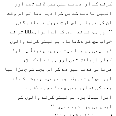
کرنے کے ارادے سے منیٰ میں لائے تھے اور
انہیں ماتھے کے بل گرا دیا تھا تو اس وقت
ان کی قربانی اس طرح قبول فرمائی گئی۔
’’اور ہم نے ندا دی کہ اے ابراہیمؑ تو نے
خواب سچ کر دکھایا۔ ہم نیکی کرنے والوں
کو ایسی ہی جزا دیتے ہیں۔ یقیناً یہ ایک
کھلی آزمائش تھی اور ہم نے ایک بڑی
قربانی فدیہ میں دے کر اس بچے کو چھڑا لیا
اور اس کی تعریف اور توصیف ہمیشہ کے لئے
بعد کی نسلوں میں چھوڑ دی۔ سلام ہے
ابراہیمؑ پر۔ ہم نیکی کرنے والوں کو
ایسی ہی جزا دیتے ہیں۔‘‘
(سورۃ الصّٰفّٰت: ۱۰۴۔۱۱۰)