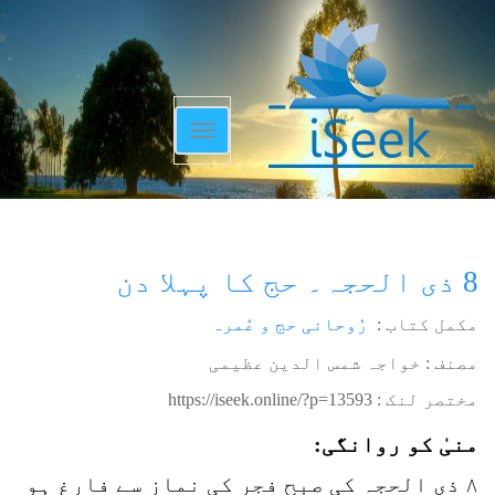
Toggle
navigation
8 ذی الحجہ۔ حج کا پہلا دن
مکمل کتاب :
رُوحانی حج و عُمرہ
مصنف : خواجہ شمس الدین عظیمی
مختصر لنک :
https://iseek.online/?p=13593
منیٰ کو روانگی:
۸ ذی الحجہ کی صبح فجر کی نماز سے فارغ ہو