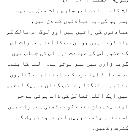
آج کا سارا دن اور ساری رات منیٰ ہی میں
بسر ہو گی۔یہ عبادتوں کے دن ہیں،
عبادتوں کی راتیں ہیں اور لوگ اس مالک کو
یاد کرتے ہیں جو ان سب کا آقا ہے۔ رات اس
کے حضور اس کی عبادت اور اس کی جناب میں
گریہ زاری میں بسر ہوتی ہے۔ اللہ کا بندہ
سب سے الگ اپنے رب کے سامنے اپنے گناہوں
سے توبہ مانگتا ہے۔ شب کے ان تاریک لمحوں
میں ایک اللہ تعالیٰ کی ذات ہوتی ہے جو
اپنے پشیمان بندے کو دیکھتی ہے۔ رات میں
استغفار پڑھتے رہیں اور درود شریف کی
کثرت رکھیں۔