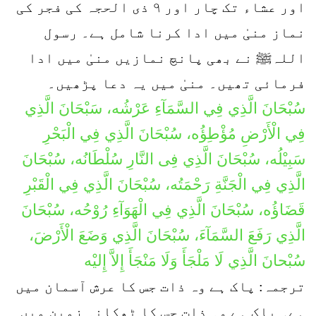
اور عشاء تک چار اور ۹ ذی الحجہ کی فجر کی
نماز منیٰ میں ادا کرنا شامل ہے۔ رسول
اللہﷺ نے بھی پانچ نمازیں منیٰ میں ادا
فرمائی تھیں۔ منیٰ میں یہ دعا پڑھیں۔
سُبْحَانَ الَّذِي فِي السَّمَآءِ عَرْشُه، سَبْحَانَ الَّذِي
فِي الْأَرْضِ مُؤْطِؤُه، سُبْحَانَ الَّذِي فِي الْبَحْرِ
سَبِيْلُه، سُبْحَانَ الَّذِي فِی النَّارِ سُلْطَانُه، سُبْحَانَ
الَّذِي فِي الْجَنَّةِ رَحْمَتُه، سُبْحَانَ الَّذِي فِي الْقَبْرِ
قَضَاؤُه، سُبْحَانَ الَّذِي فِي الْهَوَآءِ رُوْحُه، سُبْحَانَ
الَّذِي رَفَعَ السَّمَآءَ، سُبْحَانَ الَّذِي وَضَعَ الْأَرْضَ،
سُبْحانَ الَّذِي لَا مَلْجَأَ وَلَا مَنْجَأَ إِلاَّ إِليْه
ترجمہ: پاک ہے وہ ذات جس کا عرش آسمان میں
ہے۔ پاک ہے وہ ذات جس کا ٹھکانہ زمین میں