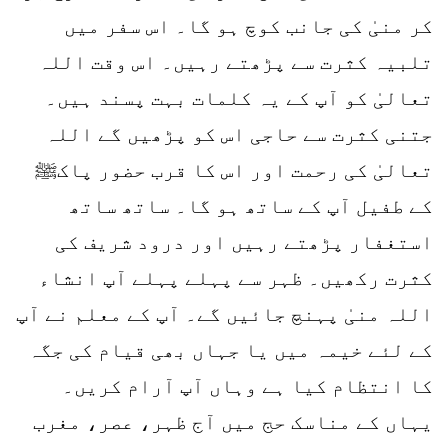
کر منیٰ کی جانب کوچ ہو گا۔ اس سفر میں
تلبیہ کثرت سے پڑھتے رہیں۔ اس وقت اللہ
تعالیٰ کو آپ کے یہ کلمات بہت پسند ہیں۔
جتنی کثرت سے حاجی اس کو پڑھیں گے اللہ
تعالیٰ کی رحمت اور اس کا قرب حضور پاکﷺ
کے طفیل آپ کے ساتھ ہو گا۔ ساتھ ساتھ
استغفار پڑھتے رہیں اور درود شریف کی
کثرت رکھیں۔ ظہر سے پہلے پہلے آپ انشاء
اللہ منیٰ پہنچ جائیں گے۔ آپ کے معلم نے آپ
کے لئے خیمہ میں یا جہاں بھی قیام کی جگہ
کا انتظام کیا ہے وہاں آپ آرام کریں۔
یہاں کے مناسک حج میں آج ظہر، عصر، مغرب