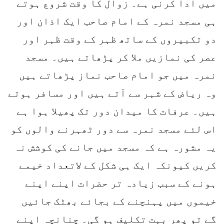
میں ادا کرنی ہے۔ زوال کا وقت شروع ہوتے
ہی مسجد نمرہ کے امام صاحب ایک اذان اور
دو تکبیروں کے ساتھ ظہر کے وقت ظہر اور
عصر کی نمازیں ملا کر پڑھاتے ہیں۔ مسجد
نمرہ میں جو امام صاحب نماز پڑھاتے ہیں
وہ ریاض کے شہر سے آتے ہیں اور مسافر ہوتے
ہیں۔ عرفات کا میدان دور تک پھیلا ہوا ہے
اس لئے مسجد نمرہ سے دور ٹھہرنے والوں کو
یہ مشورہ ہے کہ مسجد میں جانے کی کوشش نہ
کریں کیونکہ ایک ہی شکل کے لاتعداد خیمے
ہونے کے سبب زیادہ تر حضرات اپنے اپنے
خیموں میں پہنچنے کے بجائے بھٹک جائیں
گے تو پھر بہت تکلیف ہو گی۔ چنانچہ اپنے