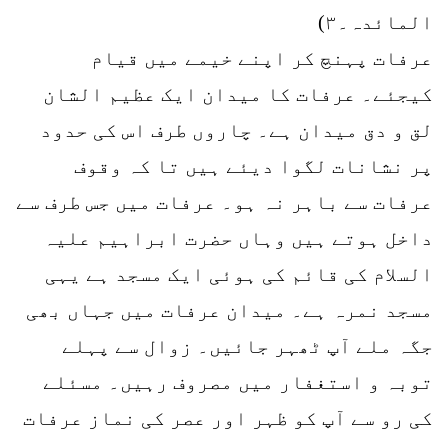
المائدہ۔۳)
عرفات پہنچ کر اپنے خیمے میں قیام
کیجئے۔ عرفات کا میدان ایک عظیم الشان
لق و دق میدان ہے۔ چاروں طرف اس کی حدود
پر نشانات لگوا دیئے ہیں تا کہ وقوف
عرفات سے باہر نہ ہو۔ عرفات میں جس طرف سے
داخل ہوتے ہیں وہاں حضرت ابراہیم علیہ
السلام کی قائم کی ہوئی ایک مسجد ہے یہی
مسجد نمرہ ہے۔ میدان عرفات میں جہاں بھی
جگہ ملے آپ ٹھہر جائیں۔ زوال سے پہلے
توبہ و استغفار میں مصروف رہیں۔ مسئلے
کی رو سے آپ کو ظہر اور عصر کی نماز عرفات