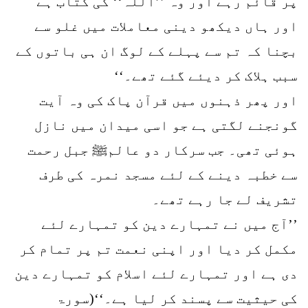
پر قائم رہے اور وہ ’’اللہ‘‘ کی کتاب ہے
اور ہاں دیکھو دینی معاملات میں غلو سے
بچنا کہ تم سے پہلے کے لوگ ان ہی باتوں کے
سبب ہلاک کر دیئے گئے تھے۔‘‘
اور پھر ذہنوں میں قرآن پاک کی وہ آیت
گونجنے لگتی ہے جو اسی میدان میں نازل
ہوئی تھی۔ جب سرکار دو عالمﷺ جبل رحمت
سے خطبہ دینے کے لئے مسجد نمرہ کی طرف
تشریف لے جا رہے تھے۔
’’آج میں نے تمہارے دین کو تمہارے لئے
مکمل کر دیا اور اپنی نعمت تم پر تمام کر
دی ہے اور تمہارے لئے اسلام کو تمہارے دین
کی حیثیت سے پسند کر لیا ہے۔‘‘(سورۃ