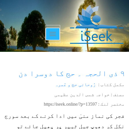
Toggle
navigation
۹ ذی الحجہ ۔ حج کا دوسرا دن
مکمل کتاب :
رُوحانی حج و عُمرہ
مصنف : خواجہ شمس الدین عظیمی
مختصر لنک :
https://iseek.online/?p=13597
فجر کی نماز منیٰ میں ادا کرنے کے بعد سورج
نکل کر دھوپ جبل ثبیر پر پھیل جائے تو