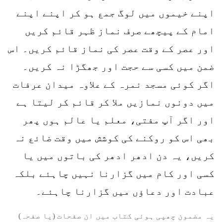
اپنے خیموں میں لوگ جمع ہو کر اپنے اپنے
امام کے پیچھے صرف نماز ظہر قائم کریں
اور عصر کے وقت عصر کی نماز قائم کریں۔ اس
ضمن میں کسی سے حجت اور جھگڑا نہ کریں۔
اگر کوئی مسجد نمرہ کے علاوہ میدان عرفات
میں دونوں نمازیں ملا کر قائم کر لیتا ہے
اور اگر آپ مفتی، معلم یا عالم ہوں پھر
بھی اس کو روکنے کی کوشش میں وقت ضائع نہ
کریں، یہ دن ادھر ادھر کی باتوں میں یا
کسی اور کام میں گزارنا نہیں چاہئے بلکہ
عبادت اور دعاؤں میں گزارنا چاہئے۔
یہ مضمون چھپی ہوئی کتاب میں ان صفحات (یا صفحہ)