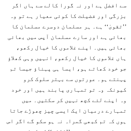
سے افضل ہے اور نہ گورا کالے سے ہاں اگر
بزرگی اور فضیلت کا کوئی معیار ہے تو وہ
’’تقویٰ‘‘ ہے۔ ہر مسلمان دوسرے مسلمان کا
بھائی ہے اور سارے مسلمان آپس میں بھائی
بھائی ہیں۔ اپنے غلاموں کا خیال رکھو،
ہاں غلاموں کا خیال رکھو، انہیں وہی کھلاؤ
جو خود کھاتے ہو، ایسا ہی پہناؤ جیسا تم
پہنتے ہو۔ عورتوں سے بہتر سلوک کرو
کیونکہ وہ تو تمہاری پابند ہیں اور خود
وہ اپنے لئے کچھ نہیں کر سکتیں۔ میں
تمہارے درمیان ایک ایسی چیز چھوڑے جاتا
ہوں کہ تم کبھی گمراہ نہ ہو سکو گے اگر اس