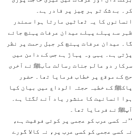
کر۔ بے شک تو ہر چیز پر قادر ہے۔
انسانوں کا یہ ٹھاٹیں مارتا ہوا سمندر
ظہر سے پہلے پہلے میدان عرفات پہنچ جائے
گا۔ میدان عرفات پہنچ کر جبل رحمت پر نظر
پڑتی ہے۔ یہی وہ پہاڑ ہے جس کے دامن میں
سرکار دو عالم جنات رسالت مآبﷺ نے آخری
حج کے موقع پر خطاب فرمایا تھا۔ حضور
پاکﷺ کے خطبہ حجتہ الوداع میں بیان کیا
ہوا انسانیت کا منشور یاد آنے لگتا ہے۔
آپﷺ نے فرمایا تھا۔
’’نہ کسی عرب کو عجمی پر کوئی فوقیت ہے،
نہ کسی عجمی کو کسی عرب پر، نہ کالا گورے