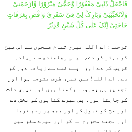
فَاجْعَلْ ذَنْبِیْ مَغْفُوْرًا وَّحَجِّیْ مَبْرُوْرًا وَّارْحَمْنِیْ
وَلَاتُخَیِّبْنِیْ وَبَارِکْ لِیْ فِیْ سَفَرِیْ وَاقْضِ بِعَرَفَاتٍ
حَاجَتِیْ اِنَّکَ عَلٰی کُلِّ شَیْئٍ قَدِیْرٌ
ترجمہ: اے اللہ میری تمام صبحوں سے اس صبح
کو بہتر کر دے، اپنی رضامندی سے زیادہ
قریب کر دے اور اپنے غصے سے زیادہ دور کر
دے۔ اے اللہ! میں تیری طرف متوجہ ہوا اور
تجھ پر ہی بھروسہ رکھتا ہوں اور تیری ذات
کو چاہتا ہوں۔ پس میرے گناہوں کو بخش دے
اور حج کو قبول کر اور مجھ پر رحم فرما
اور مجھے محروم نہ کر اور میرے سفر میں
برکت ڈال اور عرفات میں میری حاجت پوری