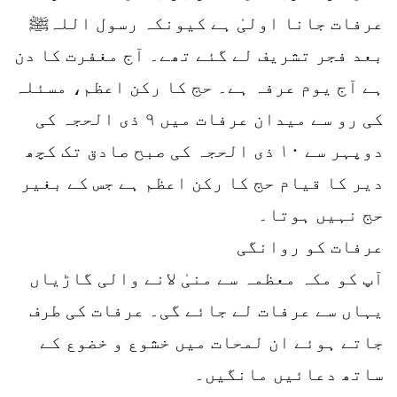
عرفات جانا اولیٰ ہے کیونکہ رسول اللہﷺ
بعد فجر تشریف لے گئے تھے۔ آج مغفرت کا دن
ہے آج یوم عرفہ ہے۔ حج کا رکن اعظم، مسئلہ
کی رو سے میدان عرفات میں ۹ ذی الحجہ کی
دوپہر سے ۱۰ ذی الحجہ کی صبح صادق تک کچھ
دیر کا قیام حج کا رکن اعظم ہے جس کے بغیر
حج نہیں ہوتا۔
عرفات کو روانگی
آپ کو مکہ معظمہ سے منیٰ لانے والی گاڑیاں
یہاں سے عرفات لے جائے گی۔ عرفات کی طرف
جاتے ہوئے ان لمحات میں خشوع و خضوع کے
ساتھ دعائیں مانگیں۔