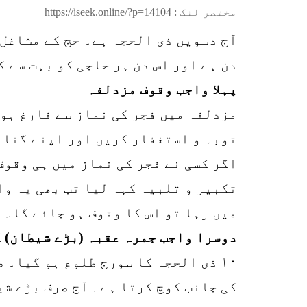
مختصر لنک :
https://iseek.online/?p=14104
آج دسویں ذی الحجہ ہے۔ حج کے مشاغل 
دن ہے اور اس دن ہر حاجی کو بہت سے 
پہلا واجب وقوف مزدلفہ
مزدلفہ میں فجر کی نماز سے فارغ ہون
توبہ و استغفار کریں اور اپنے گناہ
اگر کسی نے فجر کی نماز میں ہی وقوف
تکبیر و تلبیہ کہہ لیا تب بھی یہ وا
میں رہا تو اس کا وقوف ہو جائے گا۔
دوسرا واجب جمرہ عقبہ (بڑے شیطان) 
۱۰ ذی الحجہ کا سورج طلوع ہو گیا۔ 
کی جانب کوچ کرتا ہے۔ آج صرف بڑے ش