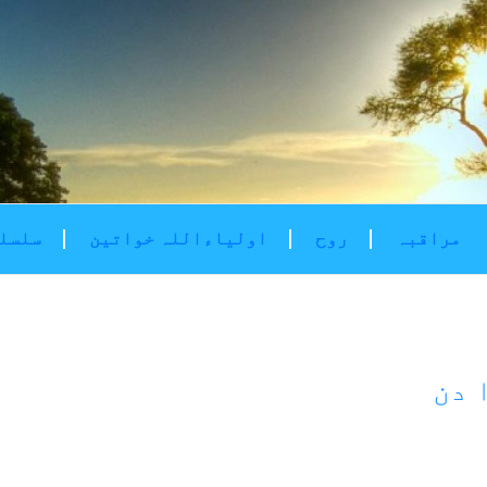
مراقبہ
روح
اولیاءاللہ خواتین
سلسلۂ