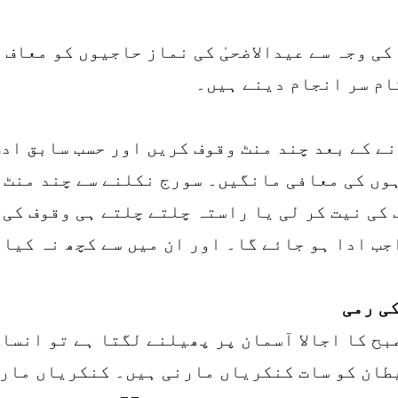
کی وجہ سے عیدالاضحیٰ کی نماز حاجیوں کو معاف 
کام سر انجام دینے ہیں۔
ے کے بعد چند منٹ وقوف کریں اور حسب سابق ادب
وں کی معافی مانگیں۔ سورج نکلنے سے چند منٹ پ
 کی نیت کر لی یا راستہ چلتے چلتے ہی وقوف کی 
جب ادا ہو جائے گا۔ اور ان میں سے کچھ نہ کیا 
کی رمی
صبح کا اجالا آسمان پر پھیلنے لگتا ہے تو انسا
یطان کو سات کنکریاں مارنی ہیں۔ کنکریاں مارن