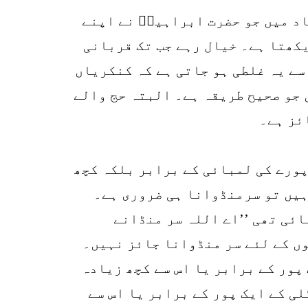
اد میں جو حضرت ابراہیمؑ نے اپنے
یکھتا ہے۔ خیال رہے جب تک قربانی
سے یہ غلطی ہو جاتی ہے کہ کنکریاں
 جو صحیح طریقہ ہے۔ البتہ حج والے
ئز ہے۔
پورے کی لمبائی کے برابر بلکہ کچھ
ہیں تو سرمنڈوانا ہی ضروری ہے۔
ائی تھی ’’اے اللہ سر منڈانے
ں کے لئے سر منڈوانا جائز نہیں۔
 پور کے برابر یا اس سے کچھ زیادہ
لی کے ایک پور کے برابر یا اس سے