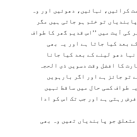
ی سے فارغ ہو کر حجامت کرائیں، نہائیں، دھوئیں اور وہ
پابندیاں تو ختم ہو جاتی ہیں مگر
 کی آیت میں ’’اس قدیم گھر کا طواف
ے بعد کیا جاتا ہے اور یہ بھی
نہا دھو لینے کے بعد کیا جانا
ارت کا افضل وقت دسویں ذی الحجہ
 تو جائز ہے اور اگر بارہویں
یہ طواف کسی حال میں ساقط نہیں
فرض رہتی ہے اور جب تک اس کو ادا
 متعلق جو پابندیاں تھیں وہ بھی