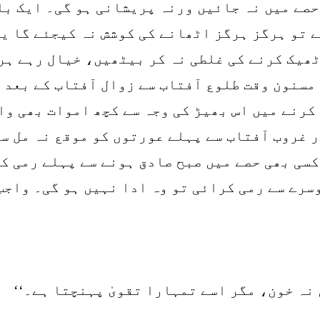
حصے میں نہ جائیں ورنہ پریشانی ہو گی۔ ایک با
 تو ہرگز ہرگز اٹھانے کی کوشش نہ کیجئے گا ی
ٹھیک کرنے کی غلطی نہ کر بیٹھیں، خیال رہے ہر
مسنون وقت طلوع آفتاب سے زوال آفتاب کے بعد 
کرنے میں اس بھیڑ کی وجہ سے کچھ اموات بھی وا
 غروب آفتاب سے پہلے عورتوں کو موقع نہ مل سک
سی بھی حصے میں صبح صادق ہونے سے پہلے رمی کر
سرے سے رمی کرائی تو وہ ادا نہیں ہو گی۔ واجب
 نہ خون، مگر اسے تمہارا تقویٰ پہنچتا ہے۔‘‘