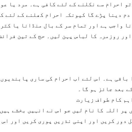
و احرام سے نکلنے کے لئے کافی ہے۔ مرد یا عو
دم دینا پڑے گا کیونکہ احرام کھلنے کے لئے کم
ا واجب ہے اور تمام سر کے بال منڈانا یا کتر
اور روزمرہ کا لباس پہن لیں۔ حج کے تین فرائض
 باقی ہے۔ اس لئے اب احرام کی ساری پابندیوں 
ے بعد جائز ہو گا۔
 پر اللہ کا نام لیں جو اس نے انہیں بخشے ہیں
 دور کریں اور اپنی نذریں پوری کریں اور اس ق