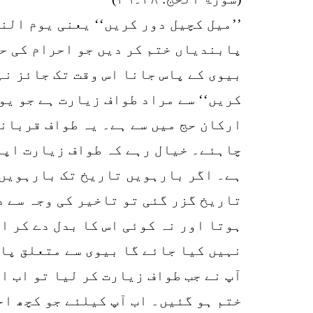
پابندیاں ختم کر دیں جو احرام کی ح
بیوی کے پاس جانا اس وقت تک جائز نہ
کریں‘‘ سے مراد طواف زیارت ہے جو یو
ارکان حج میں سے ہے۔ یہ طواف قربانی
چاہئے۔ خیال رہے کہ طواف زیارت اپن
ہے۔ اگر بارہویں تاریخ تک بارہویں 
تاریخ گزر گئی تو تاخیر کی وجہ سے د
ہوتا اور نہ کوئی اس کا بدل دے کر ا
نہیں کیا جائے گا بیوی سے متعلق پا
آپ نے جب طواف زیارت کر لیا تو اب ا
ختم ہو گئیں۔ اب آپ کیلئے جو کچھ احر