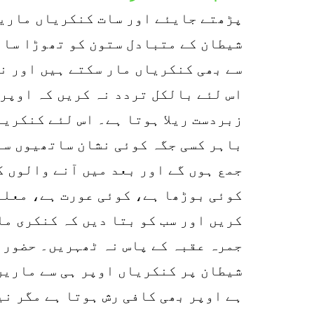
پڑھتے جایئے اور سات کنکریاں ماری
شیطان کے متبادل ستون کو تھوڑا سا ب
سے بھی کنکریاں مار سکتے ہیں اور نی
اس لئے بالکل تردد نہ کریں کہ اوپر 
زبردست ریلا ہوتا ہے۔ اس لئے کنکریا
باہر کسی جگہ کوئی نشان ساتھیوں سے
جمع ہوں گے اور بعد میں آنے والوں ک
کوئی بوڑھا ہے، کوئی عورت ہے، معلم
کریں اور سب کو بتا دیں کہ کنکری ما
جمرہ عقبہ کے پاس نہ ٹھہریں۔ حضور 
شیطان پر کنکریاں اوپر ہی سے ماریں
ہے اوپر بھی کافی رش ہوتا ہے مگر نی