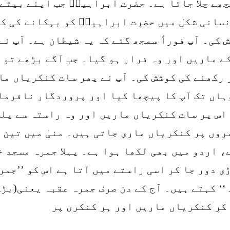
چھے چلا جاتا ہے۔ حضرت ابراہیمؑ جب اپنے بیٹے
انسانی شکل میں حضرت ابراہیمؑ کو بہکانے کی کو
 کی۔ آپ فوراً سمجھ گئے کہ یہ شیطان ہے۔ آپ نے
ے ماریں اور وہ فرار ہو گیا۔ جب آگے بڑھے تو ج
 رکھنے کی کوشش کی۔ آپ نے پھر سات کنکریاں م
۔ وہاں تک آپ کا پیچھا کیا اور پروردگار نافرم
 اس پر سات کنکریاں ماریں اور وہ راستہ سے پل
مروں پر کنکریاں ماری جاتی ہیں۔ منیٰ میں تین
 اردو میں بھی لکھا ہوا ہے۔ پہلا جمرہ مسجد خ
ڑی دور جا کر اسی راستے میں آتا ہے اس کو ’’جم
ہ‘‘ کہتے ہیں۔ آج کے دن صرف جمرہ عقبہ یعنی(بڑ
 کر کنکریاں ماریں اور ہر کنکری پر