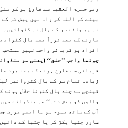
رمی جمرۃ العقبہ سے فارغ ہو کر منیٰ
بیٹے کو اللہ کی راہ میں پیش کر کے 
نہ ہو جائے سر کے بال نہ کٹوائیں۔ ا
مارنے کے بعد فوراً بعد بال کٹوا دی
افراد پر قربانی واجب نہیں مستحب ہ
چوتھا واجب ’’حلق‘‘ (یعنی سر منڈوان
قربانی سے فارغ ہونے کے بعد مرد حا
زیادہ تمام سر کے بال کتروائیں لیک
قینچی سے چند بال کترنا حلال ہونے ک
والوں کو بخش دے۔‘‘ سر منڈوانے میں
آپ کے ساتھ بیوی ہو یا ایسی عورت جس
ساری چٹیا پکڑ کر یا چٹیا کے دائیں 