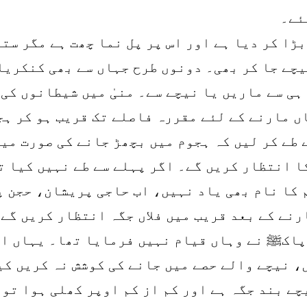
ئے۔
ڑا کر دیا ہے اور اس پر پل نما چھت ہے مگر ستو
چے جا کر بھی۔ دونوں طرح جہاں سے بھی کنکریا
ہی سے ماریں یا نیچے سے۔ منیٰ میں شیطانوں کی
ں مارنے کے لئے مقررہ فاصلے تک قریب ہو کر ہج
 طے کر لیں کہ ہجوم میں بچھڑ جانے کی صورت می
ا انتظار کریں گے۔ اگر پہلے سے طے نہیں کیا ت
 کا نام بھی یاد نہیں، اب حاجی پریشان، حجن پ
رنے کے بعد قریب میں فلاں جگہ انتظار کریں گے 
پاکﷺ نے وہاں قیام نہیں فرمایا تھا۔ یہاں ای
، نیچے والے حصے میں جانے کی کوشش نہ کریں کی
چے بند جگہ ہے اور کم از کم اوپر کھلی ہوا تو