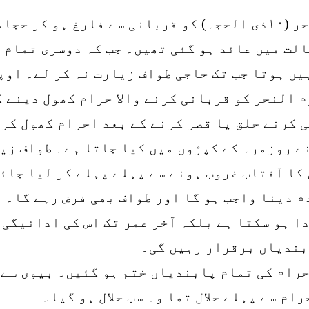
’’میل کچیل دور کریں‘‘ یعنی یوم النحر (۱۰ذی الحجہ) کو قربان
الت میں عائد ہو گئی تھیں۔ جب کہ دوسری تمام 
یں ہوتا جب تک حاجی طواف زیارت نہ کر لے۔ اوپر
م النحر کو قربانی کرنے والا حرام کھول دینے ک
 کرنے حلق یا قصر کرنے کے بعد احرام کھول کر 
ے روزمرہ کے کپڑوں میں کیا جاتا ہے۔ طواف زی
کا آفتاب غروب ہونے سے پہلے پہلے کر لیا جائے
م دینا واجب ہو گا اور طواف بھی فرض رہے گا۔ 
دا ہو سکتا ہے بلکہ آخر عمر تک اس کی ادائیگی 
بندیاں برقرار رہیں گی۔
حرام کی تمام پابندیاں ختم ہو گئیں۔ بیوی سے
ام سے پہلے حلال تھا وہ سب حلال ہو گیا۔