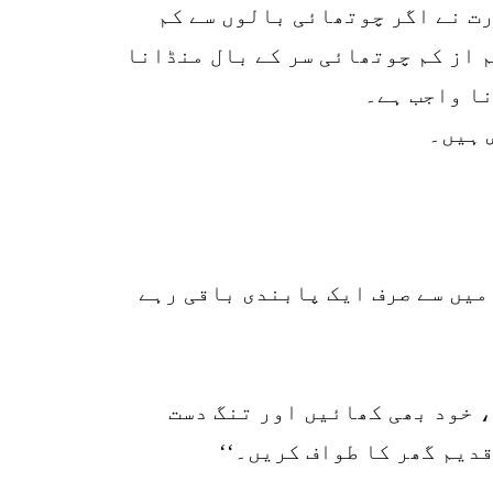
رت نے اگر چوتھائی بالوں سے کم
 از کم چوتھائی سر کے بال منڈانا
نا واجب ہے۔
 ہیں۔
میں سے صرف ایک پابندی باقی رہے
، خود بھی کھائیں اور تنگ دست
دیم گھر کا طواف کریں۔‘‘