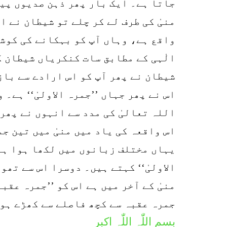
جاتا ہے۔ ایک بار پھر ذہن صدیوں پی
منیٰ کی طرف لے کر چلے تو شیطان نے 
واقع ہے، وہاں آپ کو بہکانے کی کوشش
الٰہی کے مطابق سات کنکریاں شیطان ک
شیطان نے پھر آپ کو اس ارادے سے باز
اس نے پھر جہاں ’’جمرہ الاولیٰ‘‘ ہے
اللہ تعالیٰ کی مدد سے انہوں نے پھر
اس واقعہ کی یاد میں منیٰ میں تین ج
یہاں مختلف زبانوں میں لکھا ہوا ہے،
الاولیٰ‘‘ کہتے ہیں۔ دوسرا اس سے تھو
منیٰ کے آخر میں ہے اس کو ’’جمرہ عقب
جمرہ عقبہ سے کچھ فاصلے سے کھڑے ہو
بسم اللّٰہ اللّٰہ اکبر