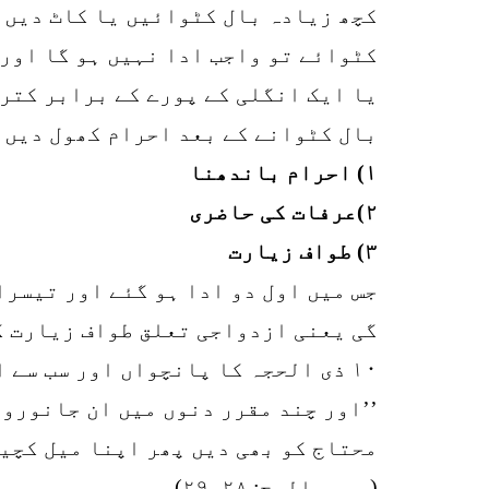
کچھ زیادہ بال کٹوائیں یا کاٹ دیں ت
کٹوائے تو واجب ادا نہیں ہو گا اور 
یا ایک انگلی کے پورے کے برابر کترن
بال کٹوانے کے بعد احرام کھول دیں 
۱) احرام باندھنا
۲)عرفات کی حاضری
۳) طواف زیارت
جس میں اول دو ادا ہو گئے اور تیسرا
گی یعنی ازدواجی تعلق طواف زیارت ک
۱۰ ذی الحجہ کا پانچواں اور سب سے اہم کام طواف زیارت
’’اور چند مقرر دنوں میں ان جانوروں
محتاج کو بھی دیں پھر اپنا میل کچیل
(سورۃ الحج: ۲۸۔۲۹)