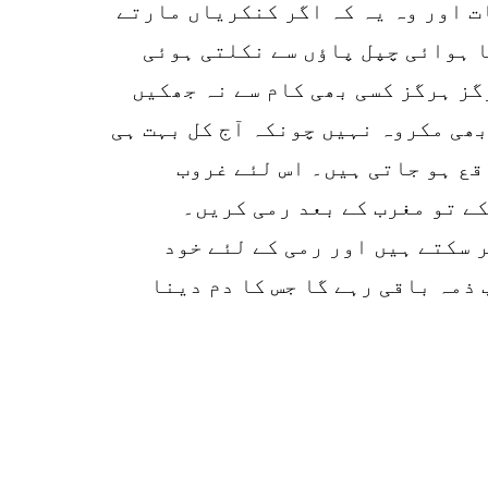
ت اور وہ یہ کہ اگر کنکریاں مارتے
ا ہوائی چپل پاؤں سے نکلتی ہوئی
گز ہرگز کسی بھی کام سے نہ جھکیں
بھی مکروہ نہیں چونکہ آج کل بہت ہی
قع ہو جاتی ہیں۔ اس لئے غروب
ے تو مغرب کے بعد رمی کریں۔
 سکتے ہیں اور رمی کے لئے خود
 ذمہ باقی رہے گا جس کا دم دینا