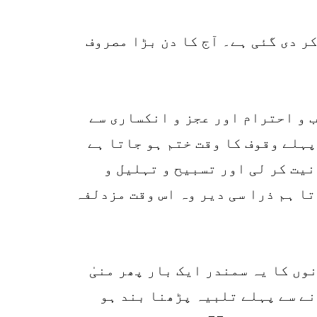
کر دی گئی ہے۔ آج کا دن بڑا مصروف
 و احترام اور عجز و انکساری سے
ہلے وقوف کا وقت ختم ہو جاتا ہے
نیت کر لی اور تسبیح و تہلیل و
تا ہم ذرا سی دیر وہ اس وقت مزدلفہ
نوں کا یہ سمندر ایک بار پھر منیٰ
ے سے پہلے تلبیہ پڑھنا بند ہو