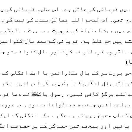
 میں قربانی کی جاتی ہے۔ اس عظیم قربانی کی ی
دی تھی۔ اس لمحے اللہ تعالیٰ بندے کی نیت کو د
س میں بہت احتیاط کی ضرورت ہے۔ بہت سے لوگوں 
تے ہیں جو غلط ہے۔ قربانی کے بعد بال کٹوائیں
ے اگر وہ قربانی نہ کرے اور بال کٹوائے تو جا
ا)
جی پورے سر کے بال منڈوائیں یا ایک انگلی کے 
ن اگر بال انگلی کے ایک پور کی لمبائی سے کم 
ے لئے ہرگز کافی نہیں۔ رسول پاکﷺ نے دعا فرم
 پہلے دائیں جانب سے منڈوانا مسنون ہے۔ عورتو
 کے آپ محرم ہیں تو یہ حکم ہے کہ انگلی کے ایک
بائیں اور پیچھے تین حصے کر کے ہر حصے سے انگ