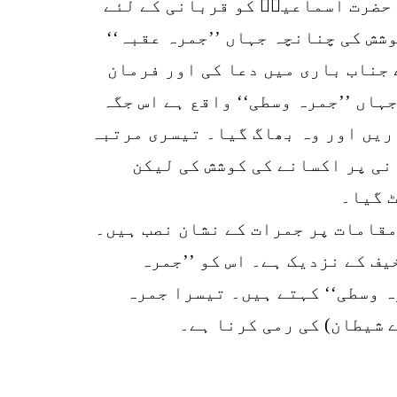
 حضرت اسماعیلؑ کو قربانی کے لئے
شش کی چنانچہ جہاں ’’جمرہ عقبہ‘‘
 جناب باری میں دعا کی اور فرمان
ہاں ’’جمرہ وسطی‘‘ واقع ہے اس جگہ
اریں اور وہ بھاگ گیا۔ تیسری مرتبہ
انی پر اکسانے کی کوشش کی لیکن
ٹ گیا۔
13
SHARES
 مقامات پر جمرات کے نشان نصب ہیں۔
k
یف کے نزدیک ہے۔ اس کو ’’جمرہ
r
رہ وسطی‘‘ کہتے ہیں۔ تیسرا جمرہ
p
ے شیطان) کی رمی کرنا ہے۔
o