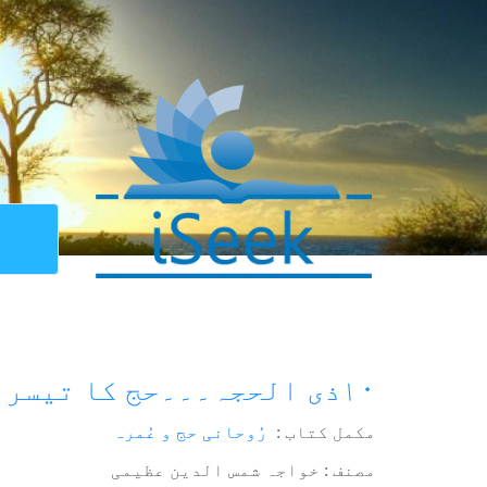
۱۰ذی الحجہ۔۔۔حج کا تیسرا دن
مکمل کتاب :
رُوحانی حج و عُمرہ
مصنف : خواجہ شمس الدین عظیمی