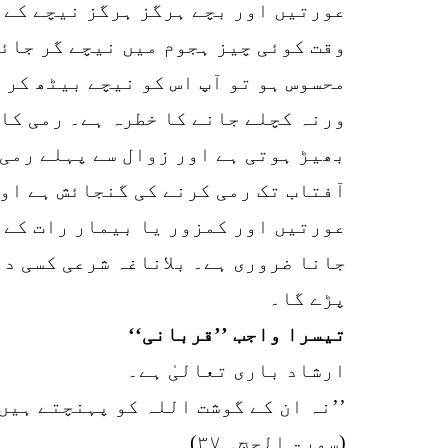
عورتیں اور بچے ہرگز ہرگز نیچے کے 
وقت کوئی چیز ہجوم میں نیچے گر جائے
محسوس ہو تو آپ اس کو نیچے بیٹھ کر 
ورنہ کچلے جانے کا خطرہ ہے۔ رمی کا 
بھیڑ ہوتی ہے اور زوال سے پہلے رمی 
آفتاب تک رمی کرنے کی گنجائش ہے اور
عورتیں اور کمزور یا بیمار رات کے ک
جانا ضروری ہے۔ بلاناغہ شرعی کسی دو
پڑے گا۔
تیسرا واجب ’’قربانی‘‘
ارشاد باری تعالیٰ ہے۔
’’نہ ان کے گوشت اللہ کو پہنچتے ہیں
(سورۃ الحج۔ ۳۷)