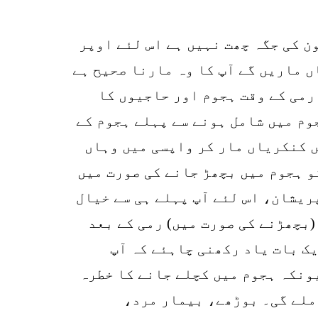
ن کی جگہ چھت نہیں ہے اس لئے اوپر
ں ماریں گے آپ کا وہ مارنا صحیح ہے
 رمی کے وقت ہجوم اور حاجیوں کا
وم میں شامل ہونے سے پہلے ہجوم کے
ں کنکریاں مار کر واپسی میں وہاں
و ہجوم میں بچھڑ جانے کی صورت میں
ریشان، اس لئے آپ پہلے ہی سے خیال
(بچھڑنے کی صورت میں) رمی کے بعد
ک بات یاد رکھنی چاہئے کہ آپ
ونکہ ہجوم میں کچلے جانے کا خطرہ
 ملے گی۔ بوڑھے، بیمار مرد،