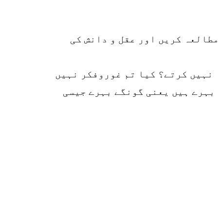
p
o
طالعہ کریں اور عقل و دانش کی
 نہیں کرتے؟ کیا تم غوروفکر نہیں
 بہرے ہیں یعنی گونگے بہرے جیسی