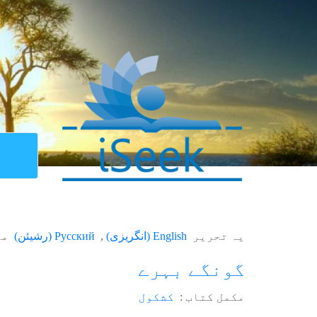
یہ تحریر
English
(
انگریزی
)
Русский
(
رشیئن
)
می
گونگے بہرے
مکمل کتاب :
کشکول