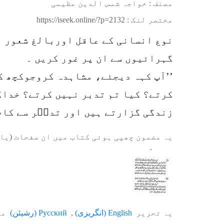
مصنف : خواجہ شمس الدین عظیمی
مختصر لنک :
https://iseek.online/?p=2132
نوع انسانی کے عاقل اوربالغ شعور ا
گہرائیوں سے ان پر غور کریں ۔
’’آپ کہہ دیجئے، مشاہدہ کروجوکچھ ک
کرتے؟ کیا تم تدبر نہیں کرتے؟ خداک
زندگی گزارتے ہیں اور تدبؔر سے کام 
یہ مضمون چھپی ہوئی کتاب میں ان صفحات (یا 
یہ تحریر
English
(
انگریزی
)
Русский
(
رشیئن
)
می