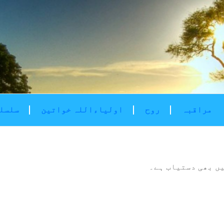
مراقبہ
روح
اولیاءاللہ خواتین
سلسلۂ
ں بھی دستیاب ہے۔