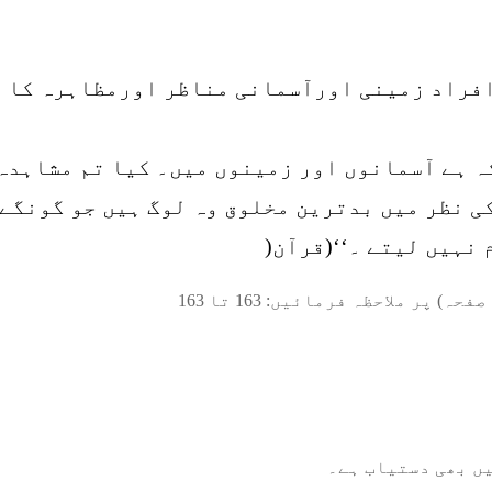
فراد زمینی اورآسمانی مناظر اورمظاہرہ کا م
ہ ہے آسمانوں اور زمینوں میں۔ کیا تم مشاہدہ
ی نظر میں بدترین مخلوق وہ لوگ ہیں جو گونگے
نہیں لیتے ۔‘‘(قرآن(
صفحہ) پر ملاحظہ فرمائیں:
163
تا
163
ں بھی دستیاب ہے۔