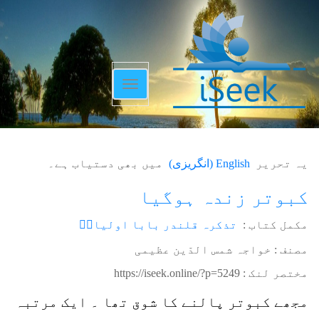
Toggle
navigation
یہ تحریر
English
(
انگریزی
)
میں بھی دستیاب ہے۔
کبوتر زندہ ہوگیا
مکمل کتاب :
تذکرہ قلندر بابا اولیاءؒ
مصنف : خواجہ شمس الدّین عظیمی
مختصر لنک :
https://iseek.online/?p=5249
مجھے کبوتر پالنے کا شوق تھا ۔ ایک مرتبہ