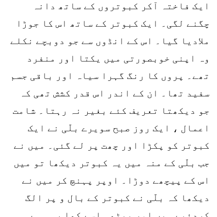
ایک فاختہ آکر کبوتروں کے ساتھ دانہ
چگنے لگی۔ ایک کبوتر کے ساتھ اس کا جوڑا
ملادیا گیا۔ اس کے انڈوں سے جو دوبچے نکلے
وہ اپنی خوبصورتی میں یکتا اور منفرد
تھے۔ پروں کا رنگ گہرا سیاہ اور باقی جسم
سفید تھا۔ ان کے اندر اس قدر کشش تھی کہ
جو دیکھتا تعریف کئے بغیر نہ رہتا۔ شامت
اعمال ، ایک روز صبح سویرے بلّی نے ایک
کبوتر کو پکڑا اور چھت پر لے گئی۔ میں نے
جب بلّی کے منہ میں یہ کبوتر دیکھا تو میں
اس کے پیچھے دوڑا۔ اوپر پہنچ کر میں نے
دیکھا کہ بلّی نے کبوتر کے بال و پر الگ
کردئیے ہیں اور بیٹھی اسے کھا رہی ہے۔