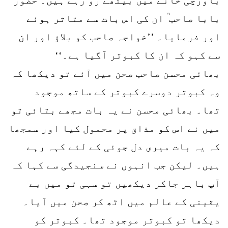
بابا صاحب ؒ ان کی اس بات سے متاثر ہوئے
اور فرمایا۔ ’’خواجہ صاحب کو بلاؤ اور ان
سے کہو کہ ان کا کبوتر آگیا ہے۔‘‘
بھائی محسن صاحب صحن میں آئے تو دیکھا کہ
وہ کبوتر دوسرے کبوتر کے ساتھ موجود
تھا۔ بھائی محسن نے یہ بات مجھے بتائی تو
میں نے اس کو مذاق پر محمول کیا اور سمجھا
کہ یہ بات میری دل جوئی کے لئے کہہ رہے
ہیں۔ لیکن جب انہوں نے سنجیدگی سے کہا کہ
آپ باہر جاکر دیکھیں تو سہی تو میں بے
یقینی کے عالم میں اٹھ کر صحن میں آیا۔
دیکھا تو کبوتر موجود تھا۔ کبوتر کو