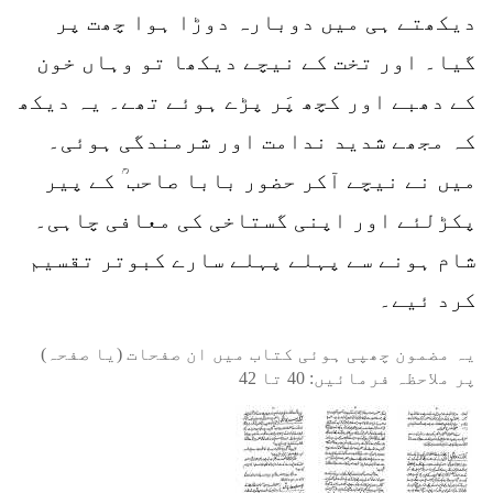
دیکھتے ہی میں دوبارہ دوڑا ہوا چھت پر
گیا۔ اور تخت کے نیچے دیکھا تو وہاں خون
کے دھبے اور کچھ پَر پڑے ہوئے تھے۔ یہ دیکھ
کہ مجھے شدید ندامت اور شرمندگی ہوئی۔
میں نے نیچے آکر حضور بابا صاحب ؒ کے پیر
پکڑلئے اور اپنی گستاخی کی معافی چاہی۔
شام ہونے سے پہلے پہلے سارے کبوتر تقسیم
کرد ئیے۔
یہ مضمون چھپی ہوئی کتاب میں ان صفحات (یا صفحہ)
پر ملاحظہ فرمائیں:
40
تا
42