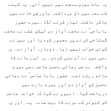
یہ بات میری سمجھ میں نہیں آتی۔ یہ کہنے
کے بعد میں دل برداشتہ باورچی خانے میں
جاکر ناشتہ تیار کرنے لگا۔میرے حضور
باباجی ؒ نے مجھے آواز دی لیکن غصّے نے مجھے
گستاخی کرنے پر مجبور کردیا اور میں نے
کوئی جواب نہیں دیا۔ دوبارہ آواز دی۔ وہ
بھی میں نے اَن سنی کردی۔ یہ اس زمانے کا
واقعہ ہے جب بھائی محسن صاحب بھی میرے
ساتھ رہتے تھے۔ حضور بابا صاحب ؒ نے بھائی
محسن کو آواز دی اور میرے بارے میں
دریافت کیا۔ انہوں نے کہا کہ خواجہ صاحب
کو کبوتر کے مرنے کا بہت صدمہ ہے۔ اور وہ
باورچی خانے میں بیٹھے رو رہے ہیں۔ حضور