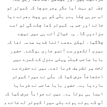
غصّہ تو بہت آیا مگر پھر سوچا کہ کبوتر تو
اب مرہی چکا ہے، بلّی کو ہی پیٹ بھرنے دیا
جائے اور جب یہ کبوتر کھا چکے گی تو اسے
سزادوں گا۔ یہ خیال آتے ہی میں نیچے
چلاگیا۔ لیکن مجھے اتنا شدید صدمہ تھا کہ
میری آنکھوں سے آنسو جاری ہوگئے۔ حضور
بابا صاحب قبلہؒ پہلی منزل کے کمرے میں
تخت پر تشریف فرما تھے۔میں نے حضرت سے
احتجاجاً عرض کیا کہ بلّی نے میرا کبوتر
ماردیا ہے۔ حضور بابا صاحب نے فرمایا
ایسا ہی ہوتا ہے۔ میں نے جواباً عرض کیا کہ
آپ کے ہوتے ہوئے بلی میرا کبوتر لے جائے ،