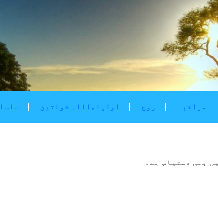
مراقبہ
روح
اولیاءاللہ خواتین
سلسلۂ
ں بھی دستیاب ہے۔