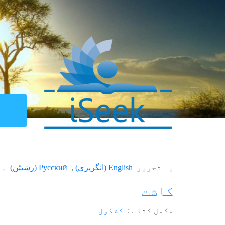
یہ تحریر
English
(
انگریزی
)
Русский
(
رشیئن
)
می
کاشت
مکمل کتاب :
کشکول