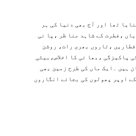
r
p
ایا تھا اور آج بھی دنیا کی ہر
o
اں ،فطرت کے شاہد منا ظر ،پا نی
قطاریں ،تاروں بھری رات، روشن
ی پاکیزگی ،بھا ئی کا اخلاص،بیٹی
ن ہیں ۔ایک ماں کی طرح زمین بھی
 کے اوپر پھولوں کی بجائے انگاروں