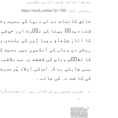
مصنف : خواجہ شمس الدین عظیمی
مختصر لنک :
https://iseek.online/?p=700
خالق کائنات نے اس دنیا کو محبت ،خ
شئے دیدہؑ بینا کو مسؔرت اور خوشی 
کا اتار چڑھاؤ ،پہا ڑوں کی بلندی ،
روشن دن ،ماں کی آنکھوں میں محبت ک
کا تقدؔس ،باپ کی شفقت یہ سب بلاشبہ
یہی چاہتی ہے کہ اس کی اولاد پُرمسر
کی کا شت نہ کی جائے ۔
یہ مضمون چھپی ہوئی کتاب میں ان صفحات (یا 