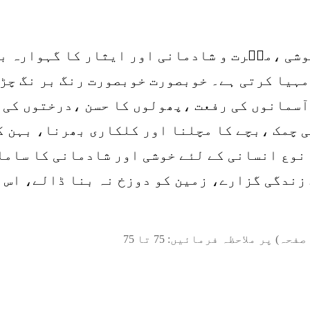
وشی ،مسؔرت و شادمانی اور ایثار کا گہوارہ بن
مہیا کرتی ہے۔ خوبصورت خوبصورت رنگ بر نگ چڑی
آسمانوں کی رفعت ،پھولوں کا حسن ،درختوں کی 
ی چمک ،بچے کا مچلنا اور کلکاری بھرنا، بہن ک
 نوع انسانی کے لئے خوشی اور شادمانی کا ساما
ت زندگی گزارے، زمین کو دوزخ نہ بنا ڈالے، اس
صفحہ) پر ملاحظہ فرمائیں:
75
تا
75