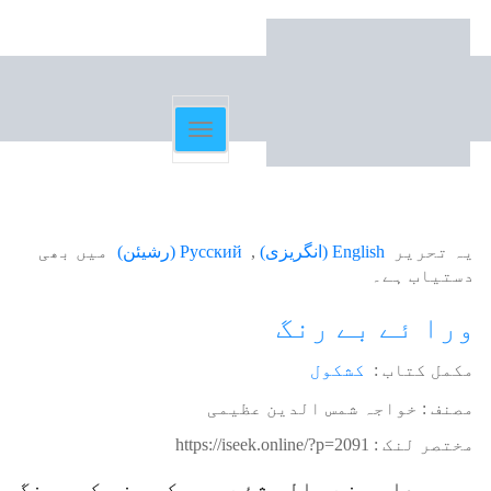
Toggle
navigation
یہ تحریر
English
(
انگریزی
)
Русский
(
رشیئن
)
میں بھی
دستیاب ہے۔
ورا ئے بے رنگ
مکمل کتاب :
کشکول
مصنف : خواجہ شمس الدین عظیمی
مختصر لنک :
https://iseek.online/?p=2091
ہر پیدا ہونے والی شئے میں کسی نہ کسی رنگ