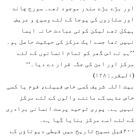
اور بڑے بڑے مندر موجود تھے۔ سورج چاند
اور ستاروں کی پوجا کے لئے وسیع و عریض
ہیکل تھے لیکن کوئی عبادت خانہ ایسا
نہیں تھا جسے ایک مرکز کی حیثیت حاصل ہو۔
’’ہم نے اس گھر کو تمام انسانوں کے لئے
مرکز اور امن کی جگہ قرار دے دیا۔‘‘
(البقرہ: ۱۲۸)
بیت اللہ شریف کسی خاص قبیلے، قوم یا کسی
خاص مذہب کے ماننے والوں کے لئے مرکز
نہیں ہے۔ پوری توحید پرست انسانی برادری
کے لئے اسے مرکز بنایا گیا ہے۔
۴۰۰قبل مسیح تاریخ میں قبطی دیوتاؤں کے