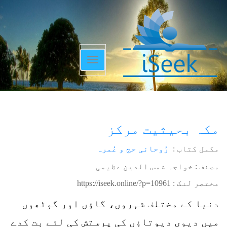
Toggle
navigation
مکہ بحیثیت مرکز
مکمل کتاب :
رُوحانی حج و عُمرہ
مصنف : خواجہ شمس الدین عظیمی
مختصر لنک :
https://iseek.online/?p=10961
دنیا کے مختلف شہروں، گاؤں اور گوٹھوں
میں دیوی دیوتاؤں کی پرستش کی لئے بت کدے