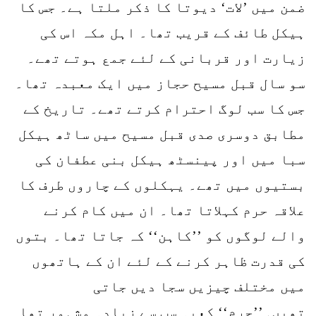
ضمن میں ’لات‘ دیوتا کا ذکر ملتا ہے۔ جس کا
ہیکل طائف کے قریب تھا۔ اہل مکہ اس کی
زیارت اور قربانی کے لئے جمع ہوتے تھے۔
سو سال قبل مسیح حجاز میں ایک معبدہ تھا۔
جس کا سب لوگ احترام کرتے تھے۔ تاریخ کے
مطابق دوسری صدی قبل مسیح میں ساٹھ ہیکل
سبا میں اور پینسٹھ ہیکل بنی عطفان کی
بستیوں میں تھے۔ یہکلوں کے چاروں طرف کا
علاقہ حرم کہلاتا تھا۔ ان میں کام کرنے
والے لوگوں کو ’’کاہن‘‘ کہ جاتا تھا۔ بتوں
کی قدرت ظاہر کرنے کے لئے ان کے ہاتھوں
میں مختلف چیزیں سجا دیں جاتی
تھیں۔’’حرم‘‘ کعبہ سب سے زیادہ مشہور تھا