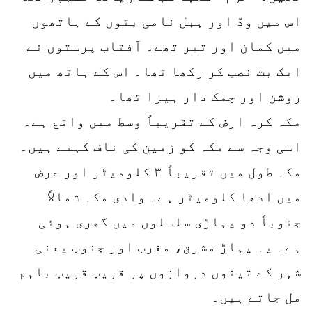
اس میں ودّ اور ہبل نامی بتوں کے ہاتھوں
میں کمان اور تیر تھے۔ آفتاب پرستوں نے
ایک بت نصب کر رکھا تھا۔ اس کے ہاتھ میں
روشن اور چمک دار ہیرا تھا۔
مکہ کرہ ارض کے تقریباً وسط میں واقع ہے۔
اسی وجہ سے مکہ کو زمین کی ناف کہتے ہیں۔
مکہ طول میں تقریباً ۳ کلومیٹر اور عرض
میں آدھا کلومیٹر ہے۔ وادی مکہ شمالاً
جنوباً دو پہاڑی سلسلوں میں گھری ہوئی
ہے۔ یہ پہاڑ مشرق، مغرب اور جنوب یعنی
شہر کے تینوں دروازوں پر قریب قریب باہم
مل جاتے ہیں۔